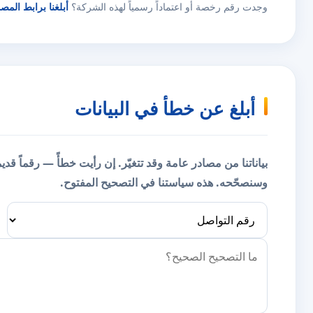
وجدت رقم رخصة أو اعتماداً رسمياً لهذه الشركة؟
أبلغنا برابط المص
أبلغ عن خطأ في البيانات
بياناتنا من مصادر عامة وقد تتغيّر. إن رأيت خطأً — رقماً قد
وسنصحّحه.
هذه سياستنا في التصحيح المفتوح.