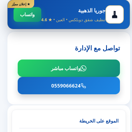
★ إعلان مميّز
جوريا الذهبية
🧹
واتساب
تنظيف شقق دوبلكس • العين •
★ 4.6
تواصل مع الإدارة
واتساب مباشر
0559066624
الموقع على الخريطة