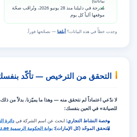
بياناتنا)
مُدرجة في دليلنا منذ 28 يونيو 2026، وتُراقَب صحّة
موقعها آلياً كل يوم
وجدت خطأً في هذه البيانات؟
أبلغنا
— نصحّحها فوراً.
التحقق من الترخيص — تأكّد بنفسك
لا ندّعي اعتماداً لم نتحقق منه — وهذا ما يميّزنا. بدلاً من ذلك
للصيانة» في العين بنفسك:
رخصة النشاط التجاري:
ابحث عن اسم الشركة في
دائرة ال
التحقق الموحّد (كل الإمارات):
بوابة الحكومة الرسمية u.ae