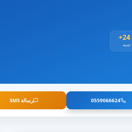
24+
خدمة
0559066624
رسالة SMS