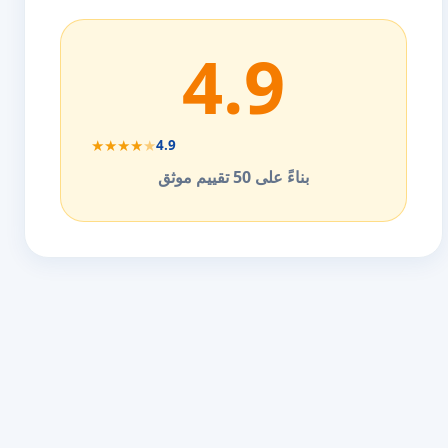
4.9
★
★
★
★
★
4.9
بناءً على 50 تقييم موثق