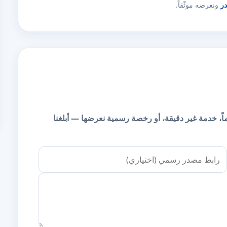
در
ونعرضه موثّقاً.
يماً، خدمة غير دقيقة، أو رخصة رسمية نعرضها — أبلغنا