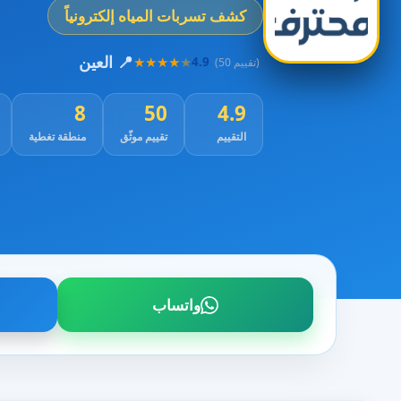
كشف تسربات المياه إلكترونياً
📍 العين
★
★
★
★
★
4.9
(50 تقييم)
8
50
4.9
التقييم
تقييم موثّق
منطقة تغطية
واتساب