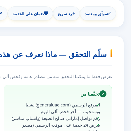
📍
🛡️
⚡
✅
موثّق ومعتمد
رد سريع
ضمان على الخدمة
سلّم التحقق — ماذا نعرف عن هذه
نعرض فقط ما يمكننا التحقق منه من مصادر عامة وفحص آلي مست
تحقّقنا من
✓
الموقع الرسمي (generaluae.com) نشط
ويستجيب — آخر فحص آلي اليوم
رقم تواصل إماراتي صالح الصيغة (واتساب مباشر)
يعرض 24 خدمة على موقعه الرسمي (مصدر