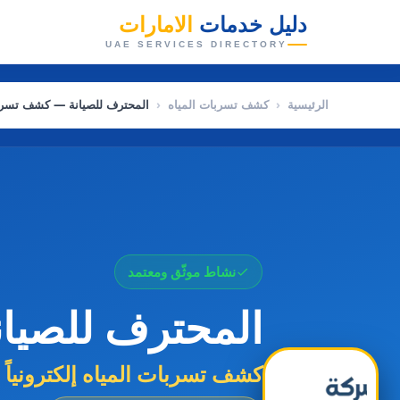
دليل خدمات
الامارات
👑
UAE SERVICES DIRECTORY
الرئيسية
‹
كشف تسربات المياه
‹
المحترف للصيانة — كشف تسربات 
نشاط موثّق ومعتمد
المحترف للصيان
كشف تسربات المياه إلكترونياً 