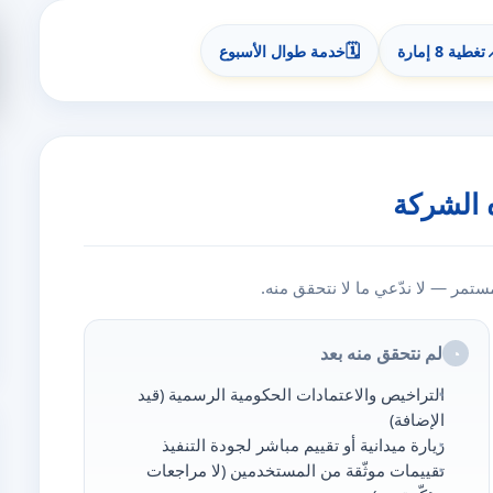
🗓️
تغطية 8 إمارة
خدمة طوال الأسبوع
 الشركة
مر — لا ندّعي ما لا نتحقق منه.
لم نتحقق منه بعد
◔
التراخيص والاعتمادات الحكومية الرسمية (قيد
الإضافة)
زيارة ميدانية أو تقييم مباشر لجودة التنفيذ
تقييمات موثّقة من المستخدمين (لا مراجعات