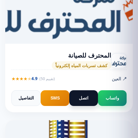
المحترف للصيانة
كشف تسربات المياه إلكترونياً
★
★
★
★
★
📍 العين
4.9
(50 تقييم)
واتساب
اتصل
SMS
التفاصيل