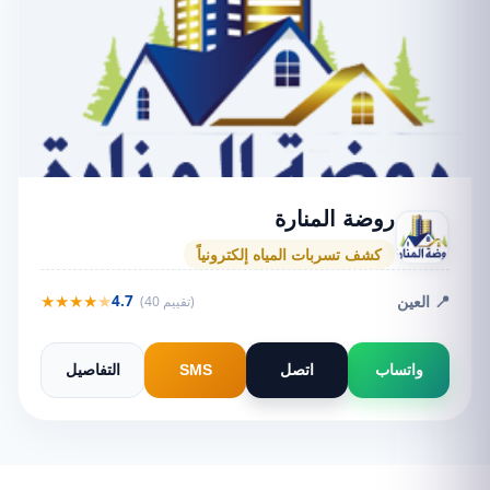
روضة المنارة
كشف تسربات المياه إلكترونياً
★
★
★
★
★
📍 العين
4.7
(40 تقييم)
واتساب
اتصل
SMS
التفاصيل