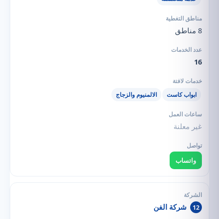
8 مناطق
16
ابواب كاست
الالمنيوم والزجاج
غير معلنة
واتساب
شركة الفن
12