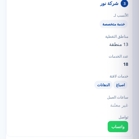
شركة نور
3
خدمة متخصصة
13 منطقة
18
اصباغ
الدهانات
غير معلنة
واتساب