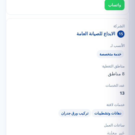
واتساب
الابداع للصيانة العامة
15
خدمة متخصصة
8 مناطق
13
دهانات وتشطيبات
تركيب ورق جدران
غير معلنة