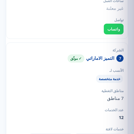
غير معلنة
واتساب
التميز الاماراتي
7
✓ موثّق
خدمة متخصصة
7 مناطق
12