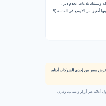
. قائمتها تضم 13 خدمة فرعية، أبرزها سباكة وتسليك بلاعات. تخدم دبي،
أبوظبي، الشارقة وغيرها. تتواصل عبر واتساب مباشرة. الأنسب لمن يبحث عن خدمة متخصصة — لكن تغطيتها أضيق من الأوسع في القائمة (5
عرض سعر من إحدى الشركات أدناه،
 أعلاه عبر أزرار واتساب، وقارن