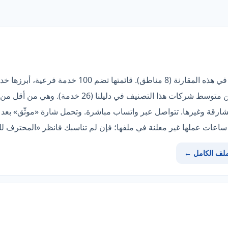
«روضة المنارة» صاحبة أوسع تغطية في هذه المقارنة (8 م
تسربات المياه إلكترونياً. وهو أعلى من متوسط شركات هذا
ارقة وغيرها. تتواصل عبر واتساب مباشرة. وتحمل شارة «موثّق» بعد تدق
عات عملها غير معلنة في ملفها؛ فإن لم تناسبك فانظر «المحترف لل
ملف الكامل ←