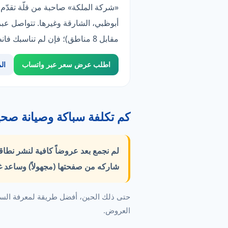
مقابل 8 مناطق)؛ فإن لم تناسبك فانظر «روضة المنارة».
اطلب عرض سعر عبر واتساب
ال
كم تكلفة سباكة وصيانة صحي
لم نجمع بعد عروضاً كافية لنشر نطا
شاركه من صفحتها (مجهولاً) وساعد غ
حتى ذلك الحين، أفضل طريقة لمعرفة السع
العروض.