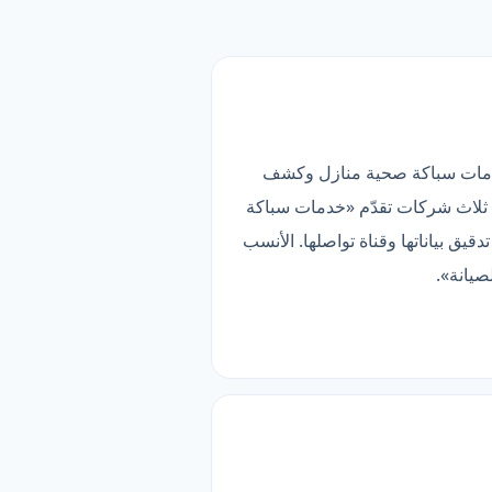
ناطق). قائمتها تضم 100 خدمة فرعية، أبرزها خدمات سباكة صحية منازل وكشف
 التصنيف في دليلنا (26 خدمة). وهي من أقل من ثلاث شركات تقدّم «خدمات سباكة
يق بياناتها وقناة تواصلها. الأنسب
صيانة».