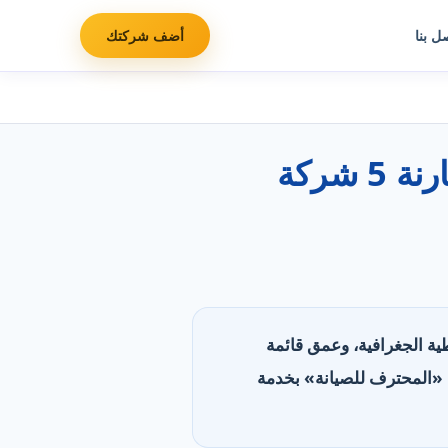
ل بنا
أضف شركتك
أفضل شركات سباكة وصيانة صحية في الإمارات: مقارنة 5 شركة
تغطية الجغرافية، وعمق قائمة
دّرت «روضة المنارة» بأوسع تغطية (8 مناطق)، وتليها «المحترف للصيانة» بخدمة