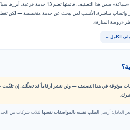
«شركة الملكة» صاحبة من قلّة تقدّم «سباكة» ضمن هذا التصنيف
ملف الكامل ←
ة؟
قات موثوقة في هذا التصنيف —
ولن ننشر أرقاماً قد تضلّلك.
إن تلقّيت 
يرك.
ر العادل: أرسل
الطلب نفسه بالمواصفات نفسها
لثلاث شركات من الجدول