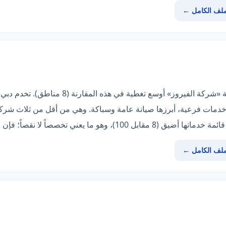
ملف الكامل ←
إن كان همّك التغطية والعمق، فشركة «شركة الفيرو
بر واتساب مباشرة. قائمتها تضم 8 خدمات فرعية، أبرزها صيانة عامة وسباكة. وهي من أقل من
ً لا نقصاً؛ فإن لم تناسبك فانظر «روضة المنارة».
ملف الكامل ←