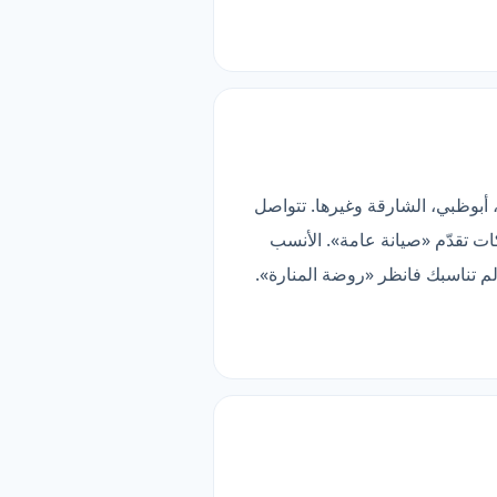
ز» أوسع تغطية في هذه المقارنة (8 مناطق). تخدم دبي، أبوظبي، الشارقة وغيرها. تتواصل
 ثلاث شركات تقدّم «صيانة عامة». الأنسب