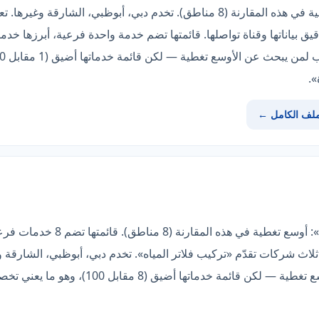
يق بياناتها وقناة تواصلها. قائمتها تضم خدمة واحدة فرعية، أبرزها خ
».
ملف الكامل ←
الخيار الأوضح هنا هو «شركة العالمية»: 
اث شركات تقدّم «تركيب فلاتر المياه». تخدم دبي، أبوظبي، الشارقة 
مباشرة. الأنسب لمن يبحث عن الأوسع تغطية — لكن 