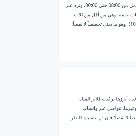
تتميّز «المحترف للصيانة» بأوسع تغطية في هذه المقارنة (8 مناطق). تخدم دبي، أبوظبي، الشارقة وغيرها. تعمل من 08:00 حتى 00:00، وترد عبر
دمات عامة. وهي من أقل من ثلاث
شركات تقدّم «خدمات عامة». الأنسب لمن يبحث عن الأوسع تغطية — لكن قائمة خدماتها أضيق (1 مقابل 100)، وهو ما يعني تخصصاً لا نقصاً؛
أوسع تغطية في هذه المقارنة (8 مناطق). قائمتها تضم 8 خدمات فرعية، أبرزها تركيب فلاتر المياه
وغيرها. تتواصل عبر واتساب
قائمة خدماتها أضيق (8 مقابل 100)، وهو ما يعني تخصصاً لا نقصاً؛ فإن لم تناسبك فانظر