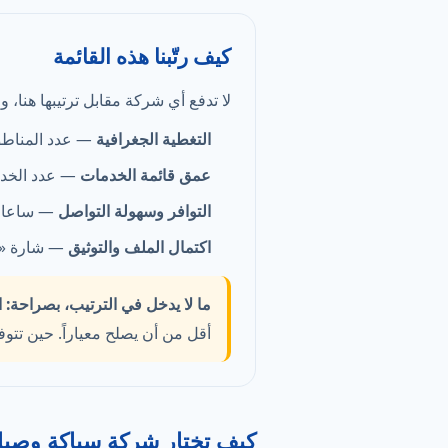
كيف رتّبنا هذه القائمة
لا تدفع أي شركة مقابل ترتيبها هنا، 
التغطية الجغرافية
— عدد المناطق 
عمق قائمة الخدمات
— عدد الخدم
التوافر وسهولة التواصل
— ساعات 
اكتمال الملف والتوثيق
— شارة «موث
ما لا يدخل في الترتيب، بصراحة:
ا
أقل من أن يصلح معياراً. حين تتو
كيف تختار شركة سباكة وصيا