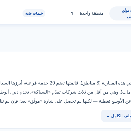
موثّق
منطقة واحدة
1
خدمات عامة
مل
«شركة الرواد» صاحبة أوسع تغطية في هذه المقارنة (8 مناطق)
ت هذا التصنيف في دليلنا (7 خدمات). وهي من أقل من ثلاث شركات تقدّم «السباكة». تخدم د
 الأوسع تغطية — لكنها لم تحصل على شارة «موثّق» بعد؛ فإن لم تنا
ملف الكامل ←