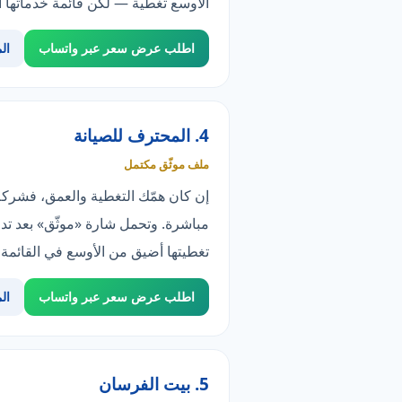
الأوسع تغطية — لكن قائمة خدماتها أضيق (7 مقابل 20)، وهو ما يعني تخصصاً لا نقصاً؛ فإن لم تناسبك فان
اطلب عرض سعر عبر واتساب
ال
4. المحترف للصيانة
ملف موثّق مكتمل
إن كان همّك التغطية والعمق، فشركة
مباشرة. وتحمل شارة «موثّق» بعد تدق
تغطيتها أضيق من الأوسع في القائمة (1 مقابل 8 مناطق)؛ فإن لم تناسبك فانظر «شركة الرواد
اطلب عرض سعر عبر واتساب
ال
5. بيت الفرسان