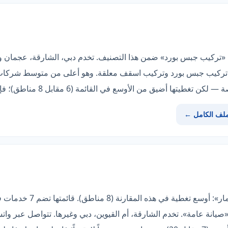
دّم «تركيب جبس بورد» ضمن هذا التصنيف. تخدم دبي، الشارقة، عجمان 
لأوسع في القائمة (6 مقابل 8 مناطق)؛ فإن لم تناسبك فانظر «شركة الرواد».
ملف الكامل ←
الخيار الأوضح هنا هو «شركة ف
يانة عامة». تخدم الشارقة، أم القيوين، دبي وغيرها. تتواصل عبر و