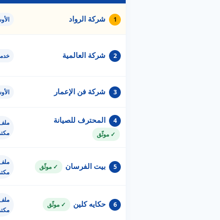
شركة الرواد
1
الأو
شركة العالمية
2
خدم
شركة فن الإعمار
3
الأو
المحترف للصيانة
4
ملف 
مكت
✓ موثّق
ملف 
بيت الفرسان
5
✓ موثّق
مكت
ملف 
حكايه كلين
6
✓ موثّق
مكت