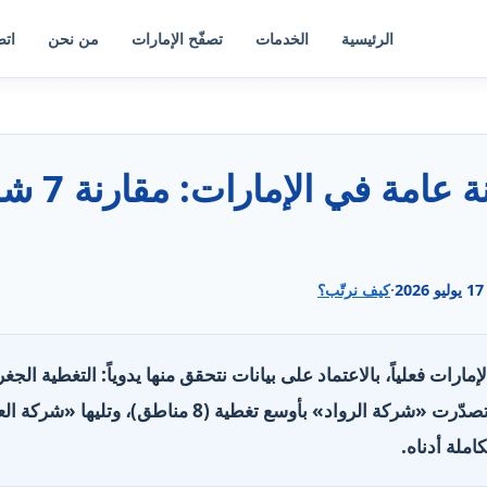
الرئيسية
الخدمات
تصفّح الإمارات
من نحن
اتص
17 يوليو 2026
·
كيف نرتّب؟
م الإمارات فعلياً، بالاعتماد على بيانات نتحقق منها يدوياً: التغطية ا
وساعات العمل وقنوات التواصل. تصدّرت «شركة الرواد» بأوس
كاملة أدناه.