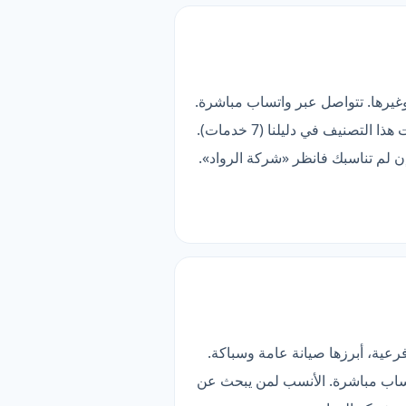
وغيرها. تتواصل عبر واتساب مباشرة.
قائمتها تضم 17 خدمة فرعية، أبرزها تركيب جبس بورد وتركيب اسقف معلقة. وهو أعلى من متوسط شركات هذا التصنيف في دليلنا (7 خدمات).
ن الإعمار»: أوسع تغطية في هذه المقارنة (8 مناطق). قائمتها تضم 7 خدمات فرعية، أبرزها صيانة عامة وسباكة.
اتساب مباشرة. الأنسب لمن يبحث عن