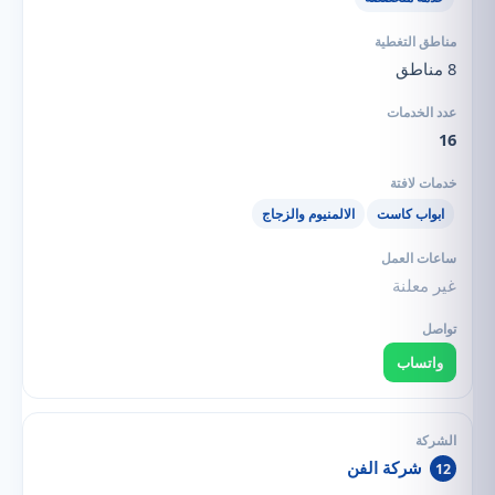
8 مناطق
16
ابواب كاست
الالمنيوم والزجاج
غير معلنة
واتساب
شركة الفن
12