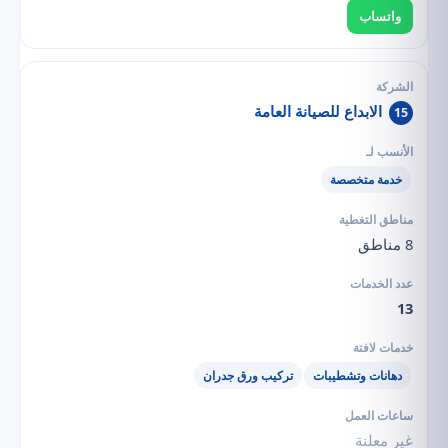
واتساب
الابداع للصيانة العامة
15
خدمة متخصصة
8 مناطق
13
دهانات وتشطيبات
تركيب ورق جدران
غير معلنة