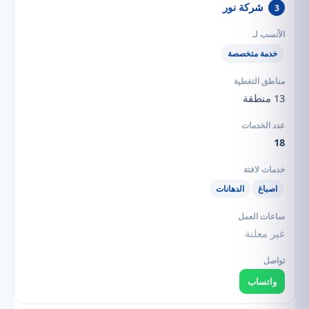
شركة نور
3
خدمة متخصصة
13 منطقة
18
اصباغ
الدهانات
غير معلنة
واتساب