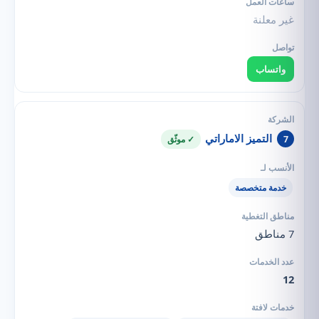
غير معلنة
واتساب
التميز الاماراتي
7
✓ موثّق
خدمة متخصصة
7 مناطق
12