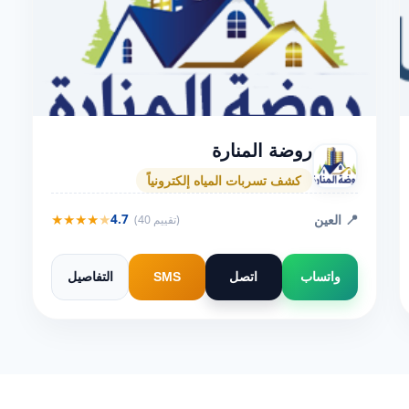
روضة المنارة
كشف تسربات المياه إلكترونياً
★
★
★
★
★
📍 العين
4.7
(40 تقييم)
واتساب
اتصل
SMS
التفاصيل