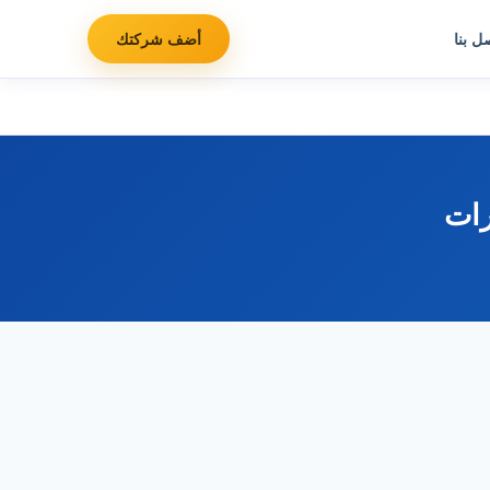
ل بنا
أضف شركتك
رات