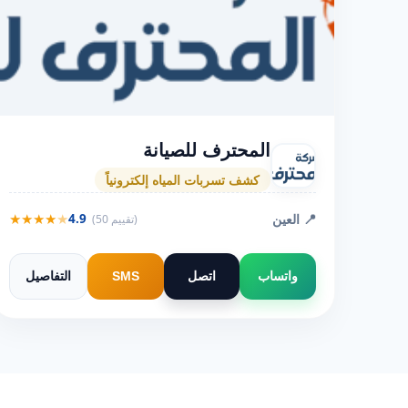
المحترف للصيانة
كشف تسربات المياه إلكترونياً
★
★
★
★
★
📍 العين
4.9
(50 تقييم)
واتساب
اتصل
SMS
التفاصيل