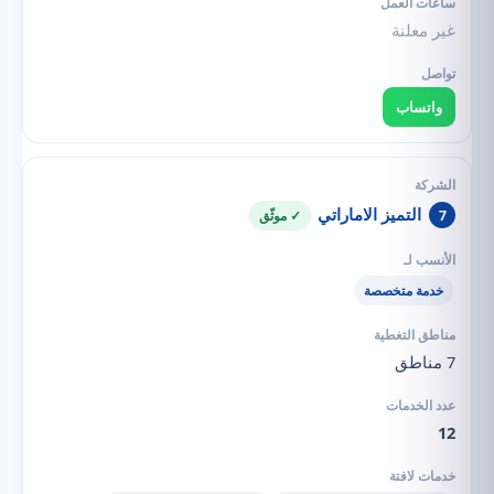
غير معلنة
واتساب
التميز الاماراتي
7
✓ موثّق
خدمة متخصصة
7 مناطق
12