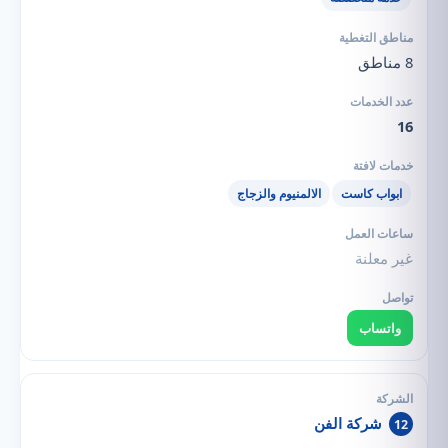
8 مناطق
16
ابواب كاست
الالمنيوم والزجاج
غير معلنة
واتساب
شركة الفن
12