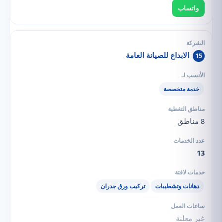
واتساب
الابداع للصيانة العامة
15
خدمة متخصصة
8 مناطق
13
دهانات وتشطيبات
تركيب ورق جدران
غير معلنة