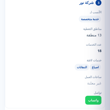
شركة نور
3
خدمة متخصصة
13 منطقة
18
اصباغ
الدهانات
غير معلنة
واتساب