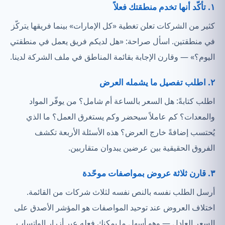
١. تأكّد أنها تخدم منطقتك فعلاً
كثير من الشركات تعلن تغطية «كل الإمارات» بينما فريقها يتركّز
في منطقتين. اسأل صراحة: «هل لديكم فريق يعمل في منطقتي
اليوم؟» — وقارن الإجابة بقائمة المناطق في ملف الشركة لدينا.
٢. اطلب تفصيل ما يشمله العرض
اطلب كتابةً: هل السعر بالساعة أم شامل؟ من يوفّر المواد
والمعدات؟ كم عاملاً سيحضر وكم يستغرق العمل؟ ما الذي
يُحتسب إضافةً خارج العرض؟ هذه الأسئلة الأربعة تكشف
الفروق الحقيقية بين عرضين يبدوان متقاربين.
٣. قارن ثلاثة عروض بمواصفات موحّدة
أرسل الطلب نفسه بالنص نفسه لثلاث شركات من القائمة.
اختلاف العروض عند توحيد المواصفات هو المؤشر الأصدق على
السعر العادل — وهو أسهل ما يمكنك فعله عبر أزرار الواتساب