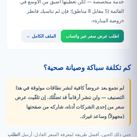
خدمة متخصصة — لكن تغطيتها أضيق من الأوسع في
القائمة (5 مقابل 8 مناطق)؛ فإن لم تناسبك فانظر
«روضة المنارة».
اطلب عرض سعر عبر واتساب
الملف الكامل ←
كم تكلفة سباكة وصيانة صحية؟
لم نجمع بعد عروضاً كافية لنشر نطاقات موثوقة في هذا
التصنيف —
ولن ننشر أرقاماً قد تضلّلك.
إن تلقّيت عرض
سعر من إحدى الشركات أدناه، شاركه من صفحتها
(مجهولاً) وساعد غيرك.
حتى ذلك الحين، أفضل طريقة لمعرفة السعر العادل: أرسل
الطلب