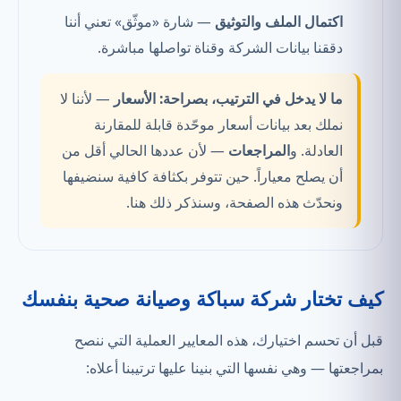
اكتمال الملف والتوثيق
— شارة «موثّق» تعني أننا
دققنا بيانات الشركة وقناة تواصلها مباشرة.
ما لا يدخل في الترتيب، بصراحة:
الأسعار
— لأننا لا
نملك بعد بيانات أسعار موحّدة قابلة للمقارنة
العادلة. و
المراجعات
— لأن عددها الحالي أقل من
أن يصلح معياراً. حين تتوفر بكثافة كافية سنضيفها
ونحدّث هذه الصفحة، وسنذكر ذلك هنا.
كيف تختار شركة سباكة وصيانة صحية بنفسك
قبل أن تحسم اختيارك، هذه المعايير العملية التي ننصح
بمراجعتها — وهي نفسها التي بنينا عليها ترتيبنا أعلاه: