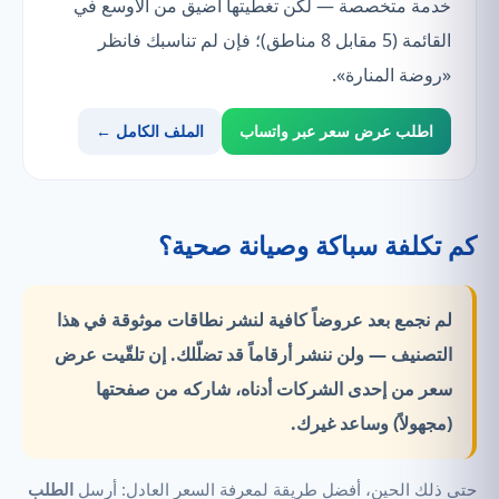
خدمة متخصصة — لكن تغطيتها أضيق من الأوسع في
القائمة (5 مقابل 8 مناطق)؛ فإن لم تناسبك فانظر
«روضة المنارة».
اطلب عرض سعر عبر واتساب
الملف الكامل ←
كم تكلفة سباكة وصيانة صحية؟
لم نجمع بعد عروضاً كافية لنشر نطاقات موثوقة في هذا
التصنيف —
ولن ننشر أرقاماً قد تضلّلك.
إن تلقّيت عرض
سعر من إحدى الشركات أدناه، شاركه من صفحتها
(مجهولاً) وساعد غيرك.
حتى ذلك الحين، أفضل طريقة لمعرفة السعر العادل: أرسل
الطلب