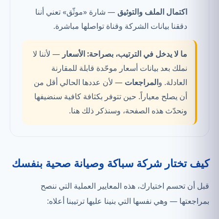
اكتمال الملف والتوثيق
— شارة «موثّق» تعني أننا
دققنا بيانات الشركة وقناة تواصلها مباشرة.
ما لا يدخل في الترتيب، بصراحة:
الأسعار
— لأننا لا
نملك بعد بيانات أسعار موحّدة قابلة للمقارنة
العادلة. و
المراجعات
— لأن عددها الحالي أقل من
أن يصلح معياراً. حين تتوفر بكثافة كافية سنضيفها
ونحدّث هذه الصفحة، وسنذكر ذلك هنا.
كيف تختار شركة سباكة وصيانة صحية بنفسك
قبل أن تحسم اختيارك، هذه المعايير العملية التي ننصح
بمراجعتها — وهي نفسها التي بنينا عليها ترتيبنا أعلاه: