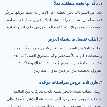
١. تأكّد أنها تخدم منطقتك فعلاً
كثير من الشركات تعلن تغطية «كل الإمارات» بينما فريقها يتركّز
في منطقتين. اسأل صراحة: «هل لديكم فريق يعمل في منطقتي
اليوم؟» — وقارن الإجابة بقائمة المناطق في ملف الشركة لدينا.
٢. اطلب تفصيل ما يشمله العرض
اطلب كتابةً: هل السعر بالساعة أم شامل؟ من يوفّر المواد
والمعدات؟ كم عاملاً سيحضر وكم يستغرق العمل؟ ما الذي
يُحتسب إضافةً خارج العرض؟ هذه الأسئلة الأربعة تكشف
الفروق الحقيقية بين عرضين يبدوان متقاربين.
٣. قارن ثلاثة عروض بمواصفات موحّدة
أرسل الطلب نفسه بالنص نفسه لثلاث شركات من القائمة.
اختلاف العروض عند توحيد المواصفات هو المؤشر الأصدق على
السعر العادل — وهو أسهل ما يمكنك فعله عبر أزرار الواتساب