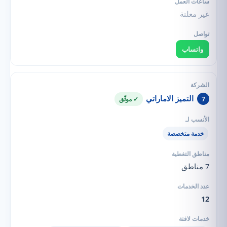
غير معلنة
واتساب
التميز الاماراتي
7
✓ موثّق
خدمة متخصصة
7 مناطق
12