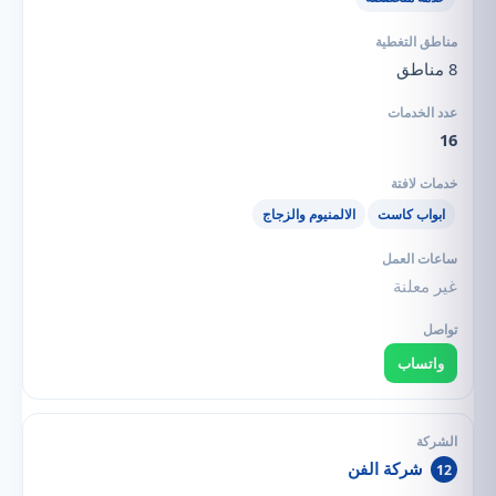
8 مناطق
16
ابواب كاست
الالمنيوم والزجاج
غير معلنة
واتساب
شركة الفن
12