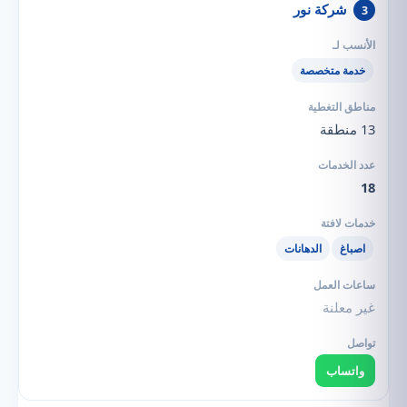
شركة نور
3
خدمة متخصصة
13 منطقة
18
اصباغ
الدهانات
غير معلنة
واتساب