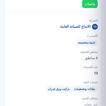
واتساب
الابداع للصيانة العامة
15
خدمة متخصصة
8 مناطق
13
دهانات وتشطيبات
تركيب ورق جدران
غير معلنة