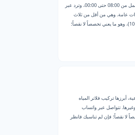
تتميّز «المحترف للصيانة» بأوسع تغطية في هذه المقارنة (8 مناطق). تخدم دبي، أبوظبي، الشارقة وغيرها. تعمل من 08:00 حتى 00:00، وترد عبر
دمات عامة. وهي من أقل من ثلاث
شركات تقدّم «خدمات عامة». الأنسب لمن يبحث عن الأوسع تغطية — لكن قائمة خدماتها أضيق (1 مقابل 100)، وهو ما يعني تخصصاً لا نقصاً؛
أوسع تغطية في هذه المقارنة (8 مناطق). قائمتها تضم 8 خدمات فرعية، أبرزها تركيب فلاتر المياه
وغيرها. تتواصل عبر واتساب
قائمة خدماتها أضيق (8 مقابل 100)، وهو ما يعني تخصصاً لا نقصاً؛ فإن لم تناسبك فانظر