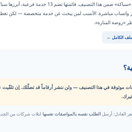
«شركة الملكة» صاحبة من قلّة تقدّم «سباكة» ضمن هذا التصنيف
ملف الكامل ←
ة؟
قات موثوقة في هذا التصنيف —
ولن ننشر أرقاماً قد تضلّلك.
إن تلقّيت 
يرك.
ر العادل: أرسل
الطلب نفسه بالمواصفات نفسها
لثلاث شركات من الجدول