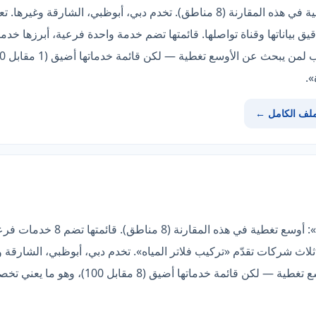
يق بياناتها وقناة تواصلها. قائمتها تضم خدمة واحدة فرعية، أبرزها خ
».
ملف الكامل ←
الخيار الأوضح هنا هو «شركة العالمية»: 
اث شركات تقدّم «تركيب فلاتر المياه». تخدم دبي، أبوظبي، الشارقة 
مباشرة. الأنسب لمن يبحث عن الأوسع تغطية — لكن 