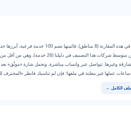
«روضة المنارة» صاحبة أوسع تغطية في هذه المقارنة (8 م
تسربات المياه إلكترونياً. وهو أعلى من متوسط شركات هذا
ارقة وغيرها. تتواصل عبر واتساب مباشرة. وتحمل شارة «موثّق» بعد تدق
عات عملها غير معلنة في ملفها؛ فإن لم تناسبك فانظر «المحترف لل
ملف الكامل ←