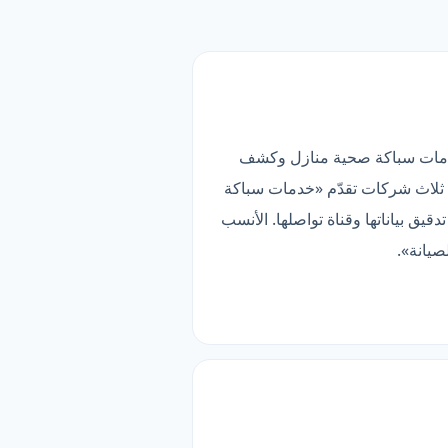
ناطق). قائمتها تضم 100 خدمة فرعية، أبرزها خدمات سباكة صحية منازل وكشف
 التصنيف في دليلنا (26 خدمة). وهي من أقل من ثلاث شركات تقدّم «خدمات سباكة
يق بياناتها وقناة تواصلها. الأنسب
صيانة».