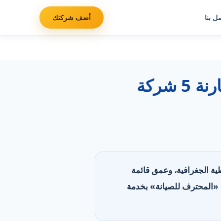
ل بنا
أضف شركتك
أفضل شركات سباكة وصيانة صحية في الإمارات: مقارنة 5 شركة
تغطية الجغرافية، وعمق قائمة
دّرت «روضة المنارة» بأوسع تغطية (8 مناطق)، وتليها «المحترف للصيانة» بخدمة