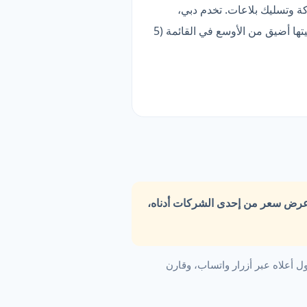
. قائمتها تضم 13 خدمة فرعية، أبرزها سباكة وتسليك بلاعات. تخدم دبي،
أبوظبي، الشارقة وغيرها. تتواصل عبر واتساب مباشرة. الأنسب لمن يبحث عن خدمة متخصصة — لكن تغطيتها أضيق من الأوسع في القائمة (5
عرض سعر من إحدى الشركات أدناه،
 أعلاه عبر أزرار واتساب، وقارن