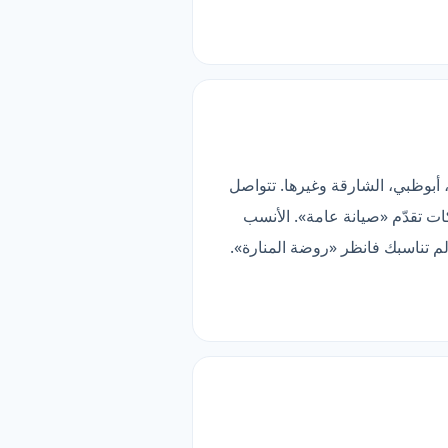
ز» أوسع تغطية في هذه المقارنة (8 مناطق). تخدم دبي، أبوظبي، الشارقة وغيرها. تتواصل
 ثلاث شركات تقدّم «صيانة عامة». الأنسب