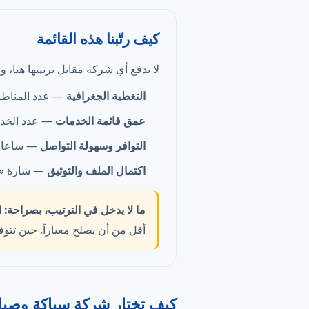
كيف رتّبنا هذه القائمة
لا تدفع أي شركة مقابل ترتيبها هنا، 
التغطية الجغرافية
— عدد المناطق 
عمق قائمة الخدمات
— عدد الخدم
التوافر وسهولة التواصل
— ساعات 
اكتمال الملف والتوثيق
— شارة «موث
ما لا يدخل في الترتيب، بصراحة:
ا
أقل من أن يصلح معياراً. حين تتو
كيف تختار شركة سباكة وصيا