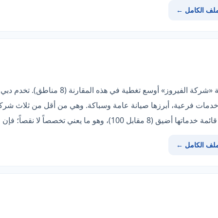
ملف الكامل ←
إن كان همّك التغطية والعمق، فشركة «شركة الفيرو
بر واتساب مباشرة. قائمتها تضم 8 خدمات فرعية، أبرزها صيانة عامة وسباكة. وهي من أقل من
ً لا نقصاً؛ فإن لم تناسبك فانظر «روضة المنارة».
ملف الكامل ←