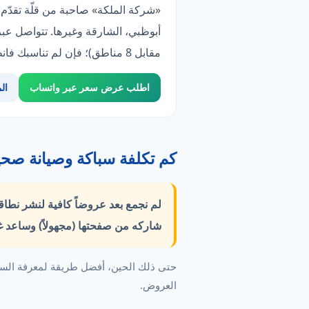
مقابل 8 مناطق)؛ فإن لم تناسبك فانظر «روضة المنارة».
اطلب عرض سعر عبر واتساب
ال
كم تكلفة سباكة وصيانة صحي
لم نجمع بعد عروضاً كافية لنشر نطا
شاركه من صفحتها (مجهولاً) وساعد غ
حتى ذلك الحين، أفضل طريقة لمعرفة السع
العروض.