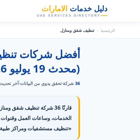
دليل خدمات
الامارات
👑
UAE SERVICES DIRECTORY
الرئيسية
‹
تنظيف شقق ومنازل
(محدث 19 يوليو 2026)
36
شركة
·
تحقق يدوي من البيانات
·
آخر تحديث
قارنّا 36 شركة تنظيف شقق وم
«تنظيف مستشفيات ومراكز طبية» التي