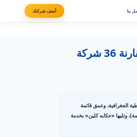
ل بنا
أضف شركتك
أفضل شركات تنظيف شقق ومنازل في الإمارات: مقارنة 36 شركة
لتغطية الجغرافية، وعمق قائمة
عات العمل وقنوات التواصل. تصدّرت «الكوكب الذهبي» بأعمق قائمة خدمات (61 خدمة)، وتليها «حكايه كلين» بخدمة