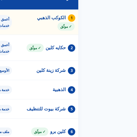
الكوكب الذهبي
1
أعمق ق
خدمات
✓ موثّق
أعمق ق
حكايه كلين
2
✓ موثّق
خدمات
شركة زينة كلين
3
الأوسع
الذهبية
4
خدمة 
شركة بيوت للتنظيف
5
خدمة 
كلين برو
6
✓ موثّق
ملف مو