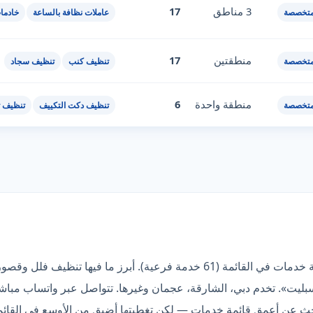
3 مناطق
17
متخصصة
عاملات نظافة بالساعة
خادما
منطقتين
17
متخصصة
تنظيف كنب
تنظيف سجاد
منطقة واحدة
6
متخصصة
تنظيف دكت التكييف
تنظيف ث
«الكوكب الذهبي» صاحبة أعمق قائمة خدمات في القائمة (61 خدمة فرعية). أبر
يت». تخدم دبي، الشارقة، عجمان وغيرها. تتواصل عبر واتساب مباشر