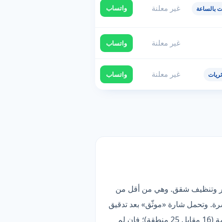
غير معلنة
واتساب
ت بالساعة
غير معلنة
واتساب
غير معلنة
واتساب
ريات
ز ما فيها تنظيف فلل وقصور وتنظيف شقق. وهي من أقل من
ة. وتحمل شارة «موثّق» بعد تدقيق
بياناتها وقناة تواصلها. الأنسب لمن يبحث عن أعمق قائمة خدمات — لكن تغطيتها أضيق من الأوسع في القائمة (16 مقابل 25 منطقة)؛ فإن لم