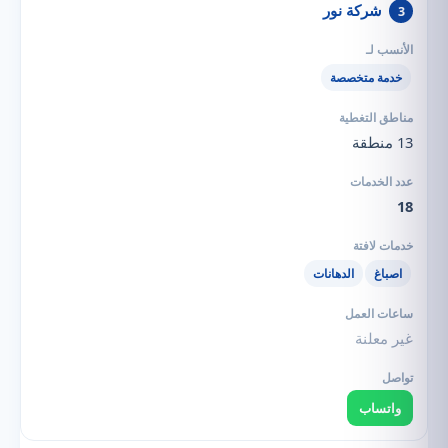
شركة نور
3
خدمة متخصصة
13 منطقة
18
اصباغ
الدهانات
غير معلنة
واتساب