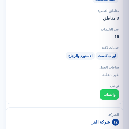
8 مناطق
16
ابواب كاست
الالمنيوم والزجاج
غير معلنة
واتساب
شركة الفن
12