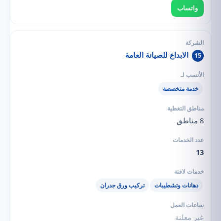
واتساب
الابداع للصيانة العامة
15
خدمة متخصصة
8 مناطق
13
دهانات وتشطيبات
تركيب ورق جدران
غير معلنة