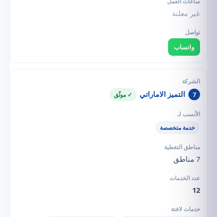
غير معلنة
واتساب
التميز الاماراتي
7
✓ موثّق
خدمة متخصصة
7 مناطق
12