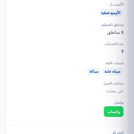
الأوسع تغطية
8 مناطق
7
صيانة عامة
سباكة
غير معلنة
واتساب