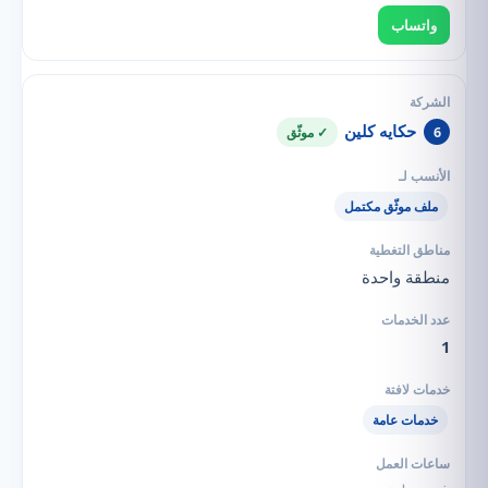
واتساب
حكايه كلين
6
✓ موثّق
ملف موثّق مكتمل
منطقة واحدة
1
خدمات عامة