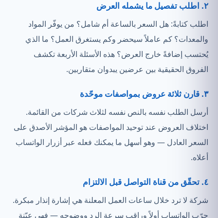
٢. اطلب تفصيل ما يشمله العرض
اطلب كتابةً: هل السعر بالساعة أم شامل؟ من يوفّر المواد
والمعدات؟ كم عاملاً سيحضر وكم يستغرق العمل؟ ما الذي
يُحتسب إضافةً خارج العرض؟ هذه الأسئلة الأربعة تكشف
الفروق الحقيقية بين عرضين يبدوان متقاربين.
٣. قارن ثلاثة عروض بمواصفات موحّدة
أرسل الطلب نفسه بالنص نفسه لثلاث شركات من القائمة.
اختلاف العروض عند توحيد المواصفات هو المؤشر الأصدق على
السعر العادل — وهو أسهل ما يمكنك فعله عبر أزرار الواتساب
أعلاه.
٤. تحقّق من قناة التواصل قبل الالتزام
شركة لا ترد خلال ساعات العمل المعلنة هي إشارة إنذار مبكرة.
جرّب الواتساب أولاً وراقب سرعة الرد ووضوحه — فهي عيّنة