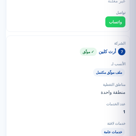
غير معلنة
واتساب
أرت كلين
7
✓ موثّق
ملف موثّق مكتمل
منطقة واحدة
1
خدمات عامة