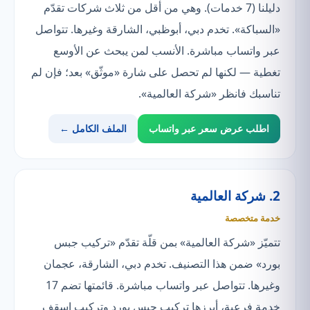
دليلنا (7 خدمات). وهي من أقل من ثلاث شركات تقدّم
«السباكة». تخدم دبي، أبوظبي، الشارقة وغيرها. تتواصل
عبر واتساب مباشرة. الأنسب لمن يبحث عن الأوسع
تغطية — لكنها لم تحصل على شارة «موثّق» بعد؛ فإن لم
تناسبك فانظر «شركة العالمية».
اطلب عرض سعر عبر واتساب
الملف الكامل ←
2. شركة العالمية
خدمة متخصصة
تتميّز «شركة العالمية» بمن قلّة تقدّم «تركيب جبس
بورد» ضمن هذا التصنيف. تخدم دبي، الشارقة، عجمان
وغيرها. تتواصل عبر واتساب مباشرة. قائمتها تضم 17
خدمة فرعية، أبرزها تركيب جبس بورد وتركيب اسقف