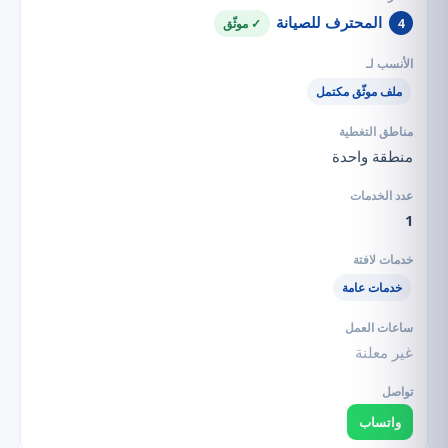
المحترف للصيانة
4
✓ موثّق
ملف موثّق مكتمل
منطقة واحدة
1
خدمات عامة
غير معلنة
واتساب