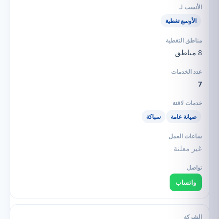
الأوسع تغطية
8 مناطق
7
صيانة عامة
سباكة
غير معلنة
واتساب