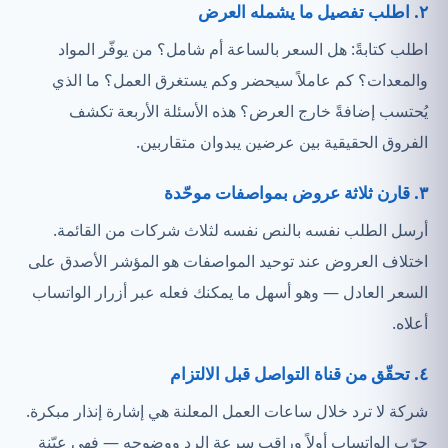
٢. اطلب تفصيل ما يشمله العرض
اطلب كتابةً: هل السعر بالساعة أم شامل؟ من يوفّر المواد
والمعدات؟ كم عاملاً سيحضر وكم يستغرق العمل؟ ما الذي
يُحتسب إضافةً خارج العرض؟ هذه الأسئلة الأربعة تكشف
الفروق الحقيقية بين عرضين يبدوان متقاربين.
٣. قارن ثلاثة عروض بمواصفات موحّدة
أرسل الطلب نفسه بالنص نفسه لثلاث شركات من القائمة.
اختلاف العروض عند توحيد المواصفات هو المؤشر الأصدق على
السعر العادل — وهو أسهل ما يمكنك فعله عبر أزرار الواتساب
أعلاه.
٤. تحقّق من قناة التواصل قبل الالتزام
شركة لا ترد خلال ساعات العمل المعلنة هي إشارة إنذار مبكرة.
جرّب الواتساب أولاً وراقب سرعة الرد ووضوحه — فهي عيّنة