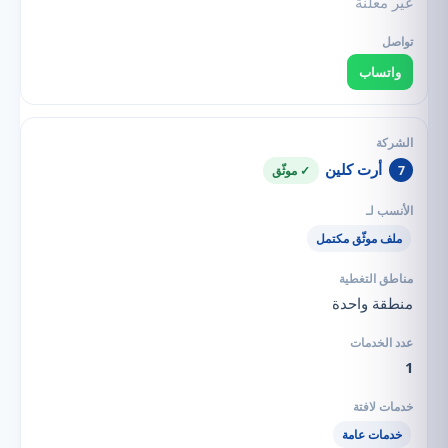
غير معلنة
واتساب
أرت كلين
7
✓ موثّق
ملف موثّق مكتمل
منطقة واحدة
1
خدمات عامة