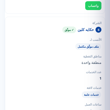
واتساب
حكايه كلين
6
✓ موثّق
ملف موثّق مكتمل
منطقة واحدة
1
خدمات عامة