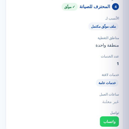
المحترف للصيانة
4
✓ موثّق
ملف موثّق مكتمل
منطقة واحدة
1
خدمات عامة
غير معلنة
واتساب