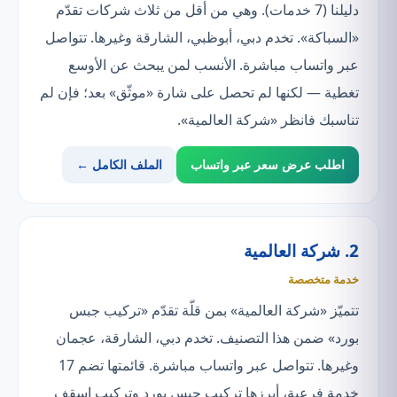
دليلنا (7 خدمات). وهي من أقل من ثلاث شركات تقدّم
«السباكة». تخدم دبي، أبوظبي، الشارقة وغيرها. تتواصل
عبر واتساب مباشرة. الأنسب لمن يبحث عن الأوسع
تغطية — لكنها لم تحصل على شارة «موثّق» بعد؛ فإن لم
تناسبك فانظر «شركة العالمية».
اطلب عرض سعر عبر واتساب
الملف الكامل ←
2. شركة العالمية
خدمة متخصصة
تتميّز «شركة العالمية» بمن قلّة تقدّم «تركيب جبس
بورد» ضمن هذا التصنيف. تخدم دبي، الشارقة، عجمان
وغيرها. تتواصل عبر واتساب مباشرة. قائمتها تضم 17
خدمة فرعية، أبرزها تركيب جبس بورد وتركيب اسقف