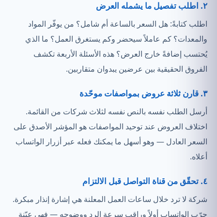
٢. اطلب تفصيل ما يشمله العرض
اطلب كتابةً: هل السعر بالساعة أم شامل؟ من يوفّر المواد
والمعدات؟ كم عاملاً سيحضر وكم يستغرق العمل؟ ما الذي
يُحتسب إضافةً خارج العرض؟ هذه الأسئلة الأربعة تكشف
الفروق الحقيقية بين عرضين يبدوان متقاربين.
٣. قارن ثلاثة عروض بمواصفات موحّدة
أرسل الطلب نفسه بالنص نفسه لثلاث شركات من القائمة.
اختلاف العروض عند توحيد المواصفات هو المؤشر الأصدق على
السعر العادل — وهو أسهل ما يمكنك فعله عبر أزرار الواتساب
أعلاه.
٤. تحقّق من قناة التواصل قبل الالتزام
شركة لا ترد خلال ساعات العمل المعلنة هي إشارة إنذار مبكرة.
جرّب الواتساب أولاً وراقب سرعة الرد ووضوحه — فهي عيّنة