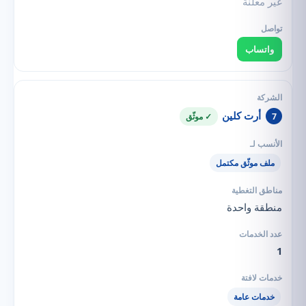
غير معلنة
واتساب
أرت كلين
7
✓ موثّق
ملف موثّق مكتمل
منطقة واحدة
1
خدمات عامة