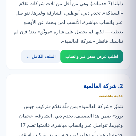
دليلنا (7 خدمات). وهي من أقل من ثلاث شركات تقدّم
«السباكة». تخدم دبي، أبوظبي، الشارقة وغيرها. تتواصل
عبر واتساب مباشرة. الأنسب لمن يبحث عن الأوسع
تغطية — لكنها لم تحصل على شارة «موثّق» بعد؛ فإن لم
تناسبك فانظر «شركة العالمية».
اطلب عرض سعر عبر واتساب
الملف الكامل ←
2. شركة العالمية
خدمة متخصصة
تتميّز «شركة العالمية» بمن قلّة تقدّم «تركيب جبس
بورد» ضمن هذا التصنيف. تخدم دبي، الشارقة، عجمان
وغيرها. تتواصل عبر واتساب مباشرة. قائمتها تضم 17
خدمة فرعية، أبرزها تركيب جبس بورد وتركيب اسقف