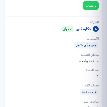
واتساب
حكايه كلين
6
✓ موثّق
ملف موثّق مكتمل
منطقة واحدة
1
خدمات عامة