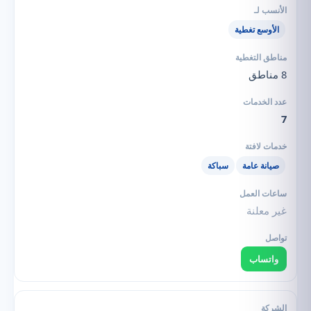
الأوسع تغطية
8 مناطق
7
صيانة عامة
سباكة
غير معلنة
واتساب