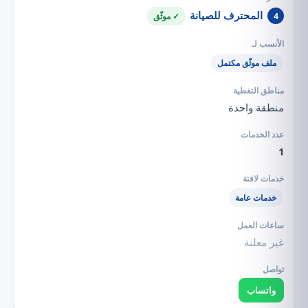
المحترف للصيانة
4
✓ موثّق
ملف موثّق مكتمل
منطقة واحدة
1
خدمات عامة
غير معلنة
واتساب