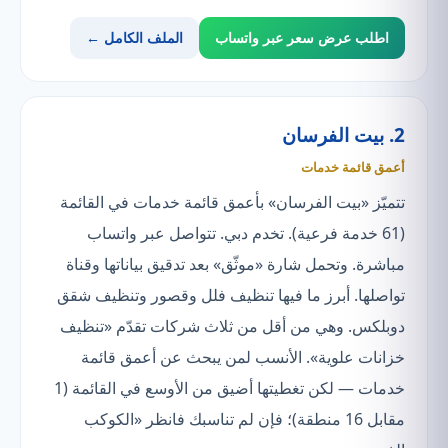
اطلب عرض سعر عبر واتساب
الملف الكامل ←
2. بيت الفرسان
أعمق قائمة خدمات
تتميّز «بيت الفرسان» بأعمق قائمة خدمات في القائمة
(61 خدمة فرعية). تخدم دبي. تتواصل عبر واتساب
مباشرة. وتحمل شارة «موثّق» بعد تدقيق بياناتها وقناة
تواصلها. أبرز ما فيها تنظيف فلل وقصور وتنظيف شقق
دوبلكس. وهي من أقل من ثلاث شركات تقدّم «تنظيف
خزانات علوية». الأنسب لمن يبحث عن أعمق قائمة
خدمات — لكن تغطيتها أضيق من الأوسع في القائمة (1
مقابل 16 منطقة)؛ فإن لم تناسبك فانظر «الكوكب