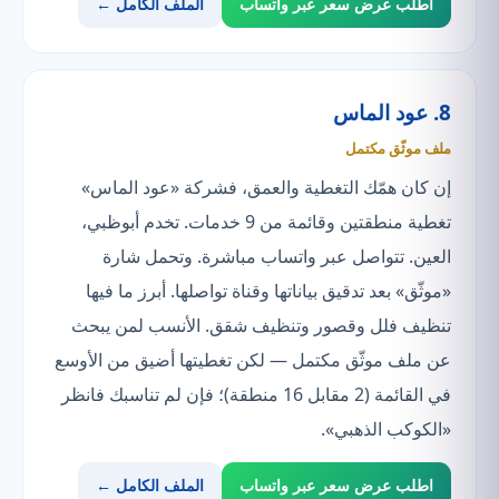
اطلب عرض سعر عبر واتساب
الملف الكامل ←
8. عود الماس
ملف موثّق مكتمل
إن كان همّك التغطية والعمق، فشركة «عود الماس»
تغطية منطقتين وقائمة من 9 خدمات. تخدم أبوظبي،
العين. تتواصل عبر واتساب مباشرة. وتحمل شارة
«موثّق» بعد تدقيق بياناتها وقناة تواصلها. أبرز ما فيها
تنظيف فلل وقصور وتنظيف شقق. الأنسب لمن يبحث
عن ملف موثّق مكتمل — لكن تغطيتها أضيق من الأوسع
في القائمة (2 مقابل 16 منطقة)؛ فإن لم تناسبك فانظر
«الكوكب الذهبي».
اطلب عرض سعر عبر واتساب
الملف الكامل ←