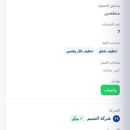
منطقتين
7
تنظيف شقق
تنظيف فلل وقصور
غير معلنة
واتساب
شركة النسيم
11
✓ موثّق