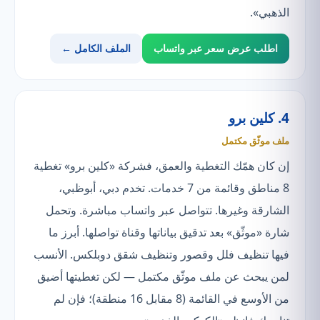
الذهبي».
اطلب عرض سعر عبر واتساب
الملف الكامل ←
4. كلين برو
ملف موثّق مكتمل
إن كان همّك التغطية والعمق، فشركة «كلين برو» تغطية
8 مناطق وقائمة من 7 خدمات. تخدم دبي، أبوظبي،
الشارقة وغيرها. تتواصل عبر واتساب مباشرة. وتحمل
شارة «موثّق» بعد تدقيق بياناتها وقناة تواصلها. أبرز ما
فيها تنظيف فلل وقصور وتنظيف شقق دوبلكس. الأنسب
لمن يبحث عن ملف موثّق مكتمل — لكن تغطيتها أضيق
من الأوسع في القائمة (8 مقابل 16 منطقة)؛ فإن لم