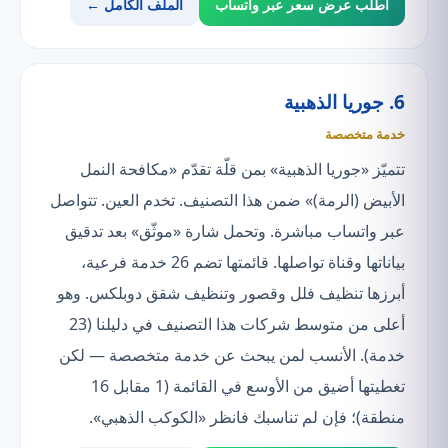
اطلب عرض سعر عبر واتساب
الملف الكامل ←
6. جوريا الذهبية
خدمة متخصصة
تتميّز «جوريا الذهبية» بمن قلّة تقدّم «مكافحة النمل
الأبيض (الرمة)» ضمن هذا التصنيف. تخدم العين. تتواصل
عبر واتساب مباشرة. وتحمل شارة «موثّق» بعد تدقيق
بياناتها وقناة تواصلها. قائمتها تضم 26 خدمة فرعية،
أبرزها تنظيف فلل وقصور وتنظيف شقق دوبلكس. وهو
أعلى من متوسط شركات هذا التصنيف في دليلنا (23
خدمة). الأنسب لمن يبحث عن خدمة متخصصة — لكن
تغطيتها أضيق من الأوسع في القائمة (1 مقابل 16
منطقة)؛ فإن لم تناسبك فانظر «الكوكب الذهبي».