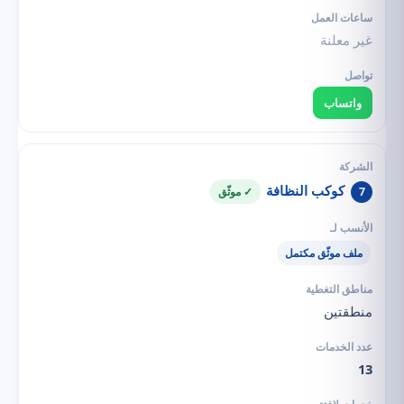
غير معلنة
واتساب
كوكب النظافة
7
✓ موثّق
ملف موثّق مكتمل
منطقتين
13