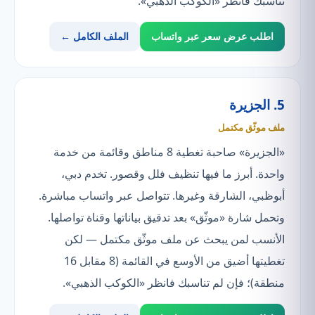
تناسبك فانظر «الكوكب الذهبي».
اطلب عرض سعر عبر واتساب
الملف الكامل ←
5. الجزيرة
ملف موثّق مكتمل
«الجزيرة» صاحبة تغطية 8 مناطق وقائمة من خدمة
واحدة. أبرز ما فيها تنظيف فلل وقصور. تخدم دبي،
أبوظبي، الشارقة وغيرها. تتواصل عبر واتساب مباشرة.
وتحمل شارة «موثّق» بعد تدقيق بياناتها وقناة تواصلها.
الأنسب لمن يبحث عن ملف موثّق مكتمل — لكن
تغطيتها أضيق من الأوسع في القائمة (8 مقابل 16
منطقة)؛ فإن لم تناسبك فانظر «الكوكب الذهبي».