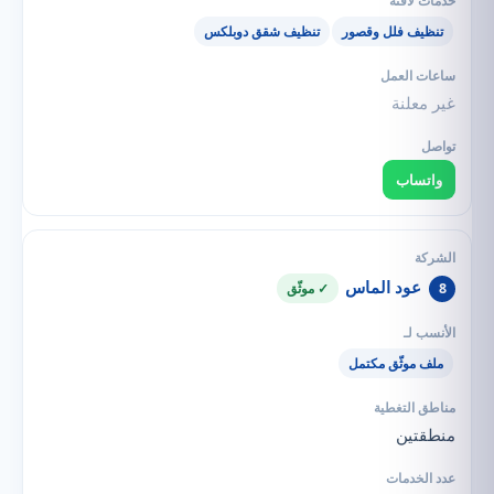
تنظيف فلل وقصور
تنظيف شقق دوبلكس
غير معلنة
واتساب
عود الماس
8
✓ موثّق
ملف موثّق مكتمل
منطقتين