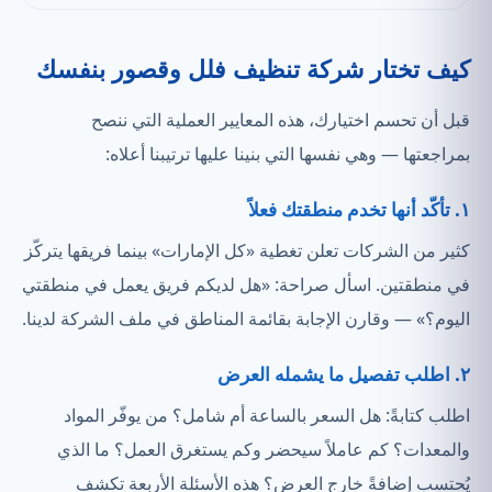
كيف تختار شركة تنظيف فلل وقصور بنفسك
قبل أن تحسم اختيارك، هذه المعايير العملية التي ننصح
بمراجعتها — وهي نفسها التي بنينا عليها ترتيبنا أعلاه:
١. تأكّد أنها تخدم منطقتك فعلاً
كثير من الشركات تعلن تغطية «كل الإمارات» بينما فريقها يتركّز
في منطقتين. اسأل صراحة: «هل لديكم فريق يعمل في منطقتي
اليوم؟» — وقارن الإجابة بقائمة المناطق في ملف الشركة لدينا.
٢. اطلب تفصيل ما يشمله العرض
اطلب كتابةً: هل السعر بالساعة أم شامل؟ من يوفّر المواد
والمعدات؟ كم عاملاً سيحضر وكم يستغرق العمل؟ ما الذي
يُحتسب إضافةً خارج العرض؟ هذه الأسئلة الأربعة تكشف