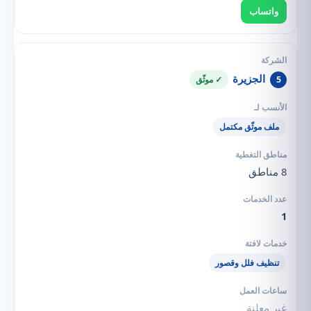
واتساب
الجزيرة
5
✓ موثّق
ملف موثّق مكتمل
8 مناطق
1
تنظيف فلل وقصور
غير معلنة