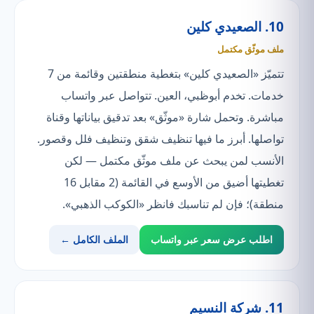
10. الصعيدي كلين
ملف موثّق مكتمل
تتميّز «الصعيدي كلين» بتغطية منطقتين وقائمة من 7
خدمات. تخدم أبوظبي، العين. تتواصل عبر واتساب
مباشرة. وتحمل شارة «موثّق» بعد تدقيق بياناتها وقناة
تواصلها. أبرز ما فيها تنظيف شقق وتنظيف فلل وقصور.
الأنسب لمن يبحث عن ملف موثّق مكتمل — لكن
تغطيتها أضيق من الأوسع في القائمة (2 مقابل 16
منطقة)؛ فإن لم تناسبك فانظر «الكوكب الذهبي».
اطلب عرض سعر عبر واتساب
الملف الكامل ←
11. شركة النسيم