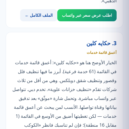
الذهبي».
اطلب عرض سعر عبر واتساب
الملف الكامل ←
3. حكايه كلين
أعمق قائمة خدمات
الخيار الأوضح هنا هو «حكايه كلين»: أعمق قائمة خدمات
في القائمة (61 خدمة فرعية). أبرز ما فيها تنظيف فلل
وقصور وتنظيف شقق دوبلكس. وهي من أقل من ثلاث
شركات تقدّم «تنظيف خزانات علوية». تخدم دبي. تتواصل
عبر واتساب مباشرة. وتحمل شارة «موثّق» بعد تدقيق
بياناتها وقناة تواصلها. الأنسب لمن يبحث عن أعمق قائمة
خدمات — لكن تغطيتها أضيق من الأوسع في القائمة (1
مقابل 16 منطقة)؛ فإن لم تناسبك فانظر «الكوكب