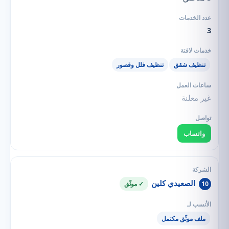
3
تنظيف شقق
تنظيف فلل وقصور
غير معلنة
واتساب
الصعيدي كلين
10
✓ موثّق
ملف موثّق مكتمل