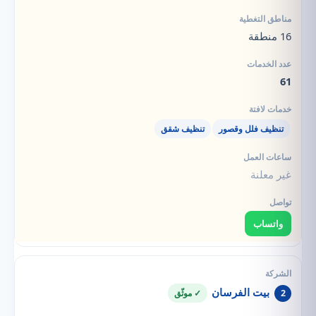
16 منطقة
61
تنظيف فلل وقصور
تنظيف شقق
غير معلنة
واتساب
بيت الفرسان
2
✓ موثّق