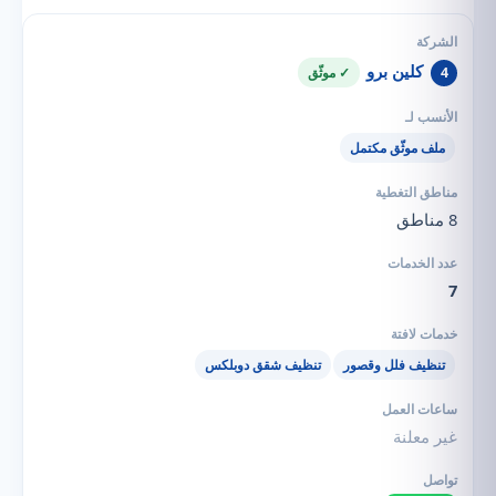
كلين برو
4
✓ موثّق
ملف موثّق مكتمل
8 مناطق
7
تنظيف فلل وقصور
تنظيف شقق دوبلكس
غير معلنة