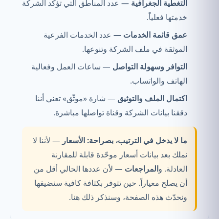
التغطية الجغرافية
— عدد المناطق التي تؤكد الشركة
خدمتها فعلياً.
عمق قائمة الخدمات
— عدد الخدمات الفرعية
الموثقة في ملف الشركة وتنوعها.
التوافر وسهولة التواصل
— ساعات العمل وفعالية
الهاتف والواتساب.
اكتمال الملف والتوثيق
— شارة «موثّق» تعني أننا
دققنا بيانات الشركة وقناة تواصلها مباشرة.
ما لا يدخل في الترتيب، بصراحة:
الأسعار
— لأننا لا
نملك بعد بيانات أسعار موحّدة قابلة للمقارنة
العادلة. و
المراجعات
— لأن عددها الحالي أقل من
أن يصلح معياراً. حين تتوفر بكثافة كافية سنضيفها
ونحدّث هذه الصفحة، وسنذكر ذلك هنا.