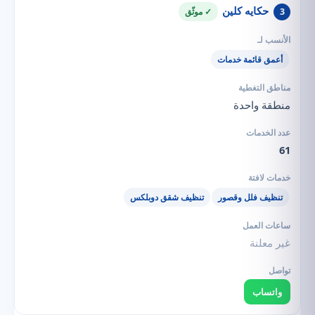
حكايه كلين
3
✓ موثّق
أعمق قائمة خدمات
منطقة واحدة
61
تنظيف فلل وقصور
تنظيف شقق دوبلكس
غير معلنة
واتساب