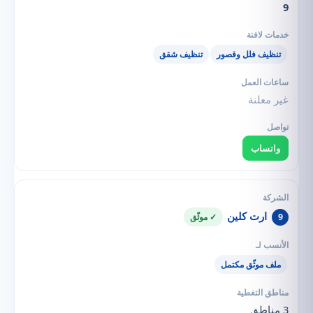
9
تنظيف فلل وقصور
تنظيف شقق
غير معلنة
واتساب
ارت كلين
9
✓ موثّق
ملف موثّق مكتمل
3 مناطق