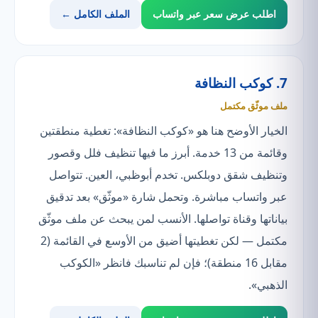
اطلب عرض سعر عبر واتساب
الملف الكامل ←
7. كوكب النظافة
ملف موثّق مكتمل
الخيار الأوضح هنا هو «كوكب النظافة»: تغطية منطقتين
وقائمة من 13 خدمة. أبرز ما فيها تنظيف فلل وقصور
وتنظيف شقق دوبلكس. تخدم أبوظبي، العين. تتواصل
عبر واتساب مباشرة. وتحمل شارة «موثّق» بعد تدقيق
بياناتها وقناة تواصلها. الأنسب لمن يبحث عن ملف موثّق
مكتمل — لكن تغطيتها أضيق من الأوسع في القائمة (2
مقابل 16 منطقة)؛ فإن لم تناسبك فانظر «الكوكب
الذهبي».