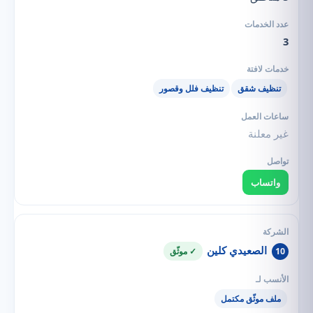
3
تنظيف شقق
تنظيف فلل وقصور
غير معلنة
واتساب
الصعيدي كلين
10
✓ موثّق
ملف موثّق مكتمل