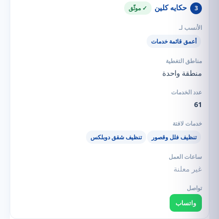
حكايه كلين
3
✓ موثّق
أعمق قائمة خدمات
منطقة واحدة
61
تنظيف فلل وقصور
تنظيف شقق دوبلكس
غير معلنة
واتساب