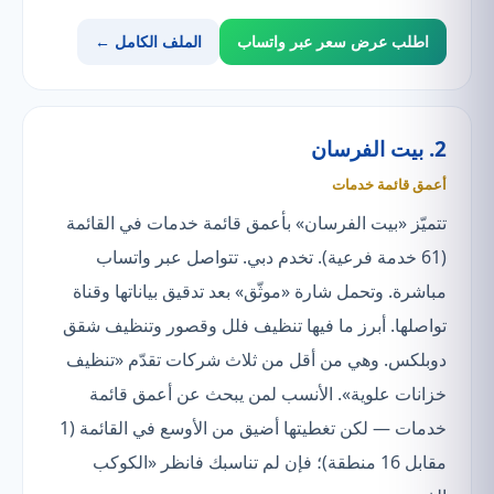
اطلب عرض سعر عبر واتساب
الملف الكامل ←
2. بيت الفرسان
أعمق قائمة خدمات
تتميّز «بيت الفرسان» بأعمق قائمة خدمات في القائمة
(61 خدمة فرعية). تخدم دبي. تتواصل عبر واتساب
مباشرة. وتحمل شارة «موثّق» بعد تدقيق بياناتها وقناة
تواصلها. أبرز ما فيها تنظيف فلل وقصور وتنظيف شقق
دوبلكس. وهي من أقل من ثلاث شركات تقدّم «تنظيف
خزانات علوية». الأنسب لمن يبحث عن أعمق قائمة
خدمات — لكن تغطيتها أضيق من الأوسع في القائمة (1
مقابل 16 منطقة)؛ فإن لم تناسبك فانظر «الكوكب