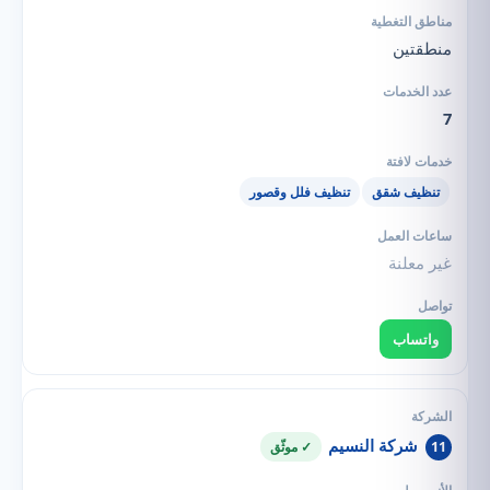
منطقتين
7
تنظيف شقق
تنظيف فلل وقصور
غير معلنة
واتساب
شركة النسيم
11
✓ موثّق