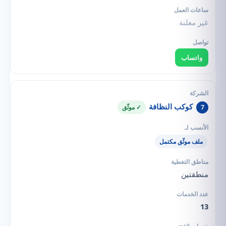
غير معلنة
واتساب
كوكب النظافة
7
✓ موثّق
ملف موثّق مكتمل
منطقتين
13