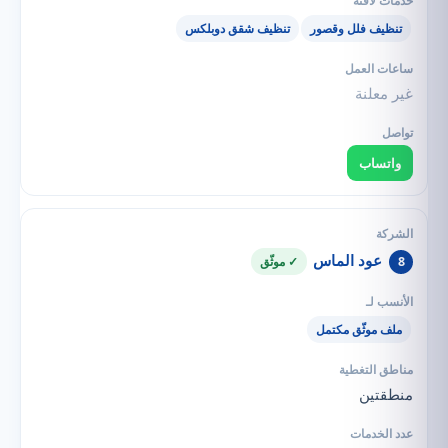
تنظيف فلل وقصور
تنظيف شقق دوبلكس
غير معلنة
واتساب
عود الماس
8
✓ موثّق
ملف موثّق مكتمل
منطقتين