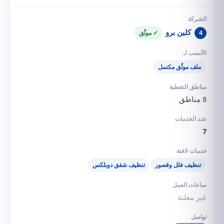
كلين برو
4
✓ موثّق
ملف موثّق مكتمل
8 مناطق
7
تنظيف فلل وقصور
تنظيف شقق دوبلكس
غير معلنة