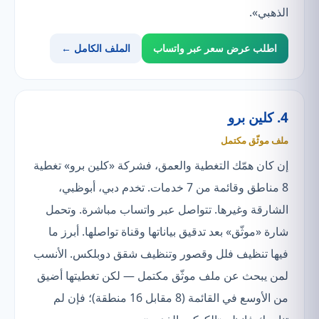
الذهبي».
اطلب عرض سعر عبر واتساب
الملف الكامل ←
4. كلين برو
ملف موثّق مكتمل
إن كان همّك التغطية والعمق، فشركة «كلين برو» تغطية
8 مناطق وقائمة من 7 خدمات. تخدم دبي، أبوظبي،
الشارقة وغيرها. تتواصل عبر واتساب مباشرة. وتحمل
شارة «موثّق» بعد تدقيق بياناتها وقناة تواصلها. أبرز ما
فيها تنظيف فلل وقصور وتنظيف شقق دوبلكس. الأنسب
لمن يبحث عن ملف موثّق مكتمل — لكن تغطيتها أضيق
من الأوسع في القائمة (8 مقابل 16 منطقة)؛ فإن لم