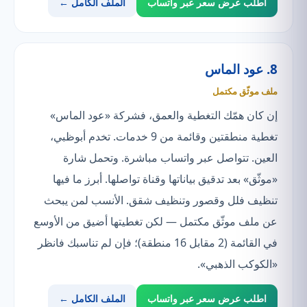
اطلب عرض سعر عبر واتساب
الملف الكامل ←
8. عود الماس
ملف موثّق مكتمل
إن كان همّك التغطية والعمق، فشركة «عود الماس»
تغطية منطقتين وقائمة من 9 خدمات. تخدم أبوظبي،
العين. تتواصل عبر واتساب مباشرة. وتحمل شارة
«موثّق» بعد تدقيق بياناتها وقناة تواصلها. أبرز ما فيها
تنظيف فلل وقصور وتنظيف شقق. الأنسب لمن يبحث
عن ملف موثّق مكتمل — لكن تغطيتها أضيق من الأوسع
في القائمة (2 مقابل 16 منطقة)؛ فإن لم تناسبك فانظر
«الكوكب الذهبي».
اطلب عرض سعر عبر واتساب
الملف الكامل ←