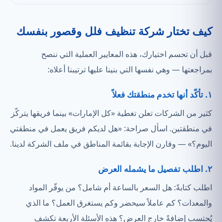
كيف تختار شركة تنظيف فلل وقصور بنفسك
قبل أن تحسم اختيارك، هذه المعايير العملية التي ننصح
بمراجعتها — وهي نفسها التي بنينا عليها ترتيبنا أعلاه:
١. تأكّد أنها تخدم منطقتك فعلاً
كثير من الشركات تعلن تغطية «كل الإمارات» بينما فريقها يتركّز
في منطقتين. اسأل صراحة: «هل لديكم فريق يعمل في منطقتي
اليوم؟» — وقارن الإجابة بقائمة المناطق في ملف الشركة لدينا.
٢. اطلب تفصيل ما يشمله العرض
اطلب كتابةً: هل السعر بالساعة أم شامل؟ من يوفّر المواد
والمعدات؟ كم عاملاً سيحضر وكم يستغرق العمل؟ ما الذي
يُحتسب إضافةً خارج العرض؟ هذه الأسئلة الأربعة تكشف