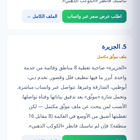
تناسبك فانظر «الكوكب الذهبي».
اطلب عرض سعر عبر واتساب
الملف الكامل ←
5. الجزيرة
ملف موثّق مكتمل
«الجزيرة» صاحبة تغطية 8 مناطق وقائمة من خدمة
واحدة. أبرز ما فيها تنظيف فلل وقصور. تخدم دبي،
أبوظبي، الشارقة وغيرها. تتواصل عبر واتساب مباشرة.
وتحمل شارة «موثّق» بعد تدقيق بياناتها وقناة تواصلها.
الأنسب لمن يبحث عن ملف موثّق مكتمل — لكن
تغطيتها أضيق من الأوسع في القائمة (8 مقابل 16
منطقة)؛ فإن لم تناسبك فانظر «الكوكب الذهبي».