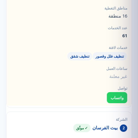
16 منطقة
61
تنظيف فلل وقصور
تنظيف شقق
غير معلنة
واتساب
بيت الفرسان
2
✓ موثّق