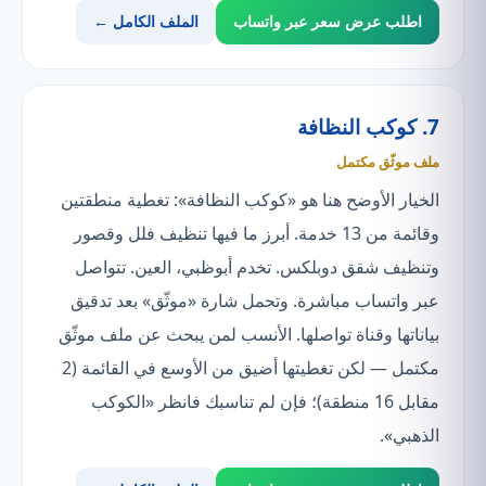
اطلب عرض سعر عبر واتساب
الملف الكامل ←
7. كوكب النظافة
ملف موثّق مكتمل
الخيار الأوضح هنا هو «كوكب النظافة»: تغطية منطقتين
وقائمة من 13 خدمة. أبرز ما فيها تنظيف فلل وقصور
وتنظيف شقق دوبلكس. تخدم أبوظبي، العين. تتواصل
عبر واتساب مباشرة. وتحمل شارة «موثّق» بعد تدقيق
بياناتها وقناة تواصلها. الأنسب لمن يبحث عن ملف موثّق
مكتمل — لكن تغطيتها أضيق من الأوسع في القائمة (2
مقابل 16 منطقة)؛ فإن لم تناسبك فانظر «الكوكب
الذهبي».