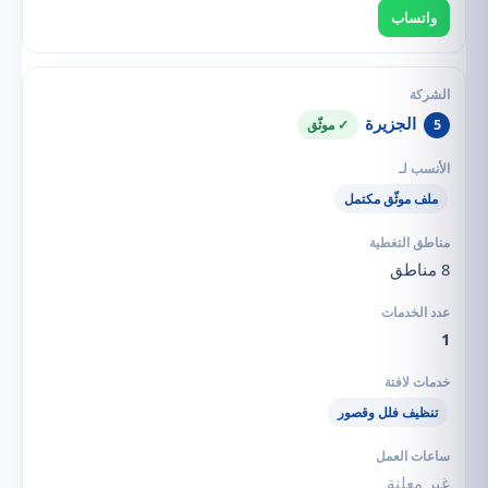
واتساب
الجزيرة
5
✓ موثّق
ملف موثّق مكتمل
8 مناطق
1
تنظيف فلل وقصور
غير معلنة