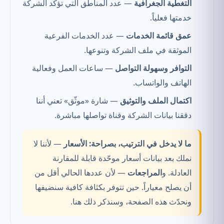
التغطية الجغرافية
— عدد المناطق التي تؤكد الشركة
خدمتها فعلياً.
عمق قائمة الخدمات
— عدد الخدمات الفرعية
الموثقة في ملف الشركة وتنوعها.
التوافر وسهولة التواصل
— ساعات العمل وفعالية
الهاتف والواتساب.
اكتمال الملف والتوثيق
— شارة «موثّق» تعني أننا
دققنا بيانات الشركة وقناة تواصلها مباشرة.
ما لا يدخل في الترتيب، بصراحة:
الأسعار
— لأننا لا
نملك بعد بيانات أسعار موحّدة قابلة للمقارنة
العادلة. و
المراجعات
— لأن عددها الحالي أقل من
أن يصلح معياراً. حين تتوفر بكثافة كافية سنضيفها
ونحدّث هذه الصفحة، وسنذكر ذلك هنا.