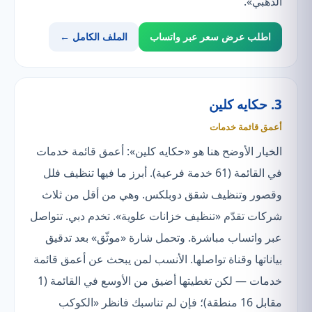
الذهبي».
اطلب عرض سعر عبر واتساب
الملف الكامل ←
3. حكايه كلين
أعمق قائمة خدمات
الخيار الأوضح هنا هو «حكايه كلين»: أعمق قائمة خدمات
في القائمة (61 خدمة فرعية). أبرز ما فيها تنظيف فلل
وقصور وتنظيف شقق دوبلكس. وهي من أقل من ثلاث
شركات تقدّم «تنظيف خزانات علوية». تخدم دبي. تتواصل
عبر واتساب مباشرة. وتحمل شارة «موثّق» بعد تدقيق
بياناتها وقناة تواصلها. الأنسب لمن يبحث عن أعمق قائمة
خدمات — لكن تغطيتها أضيق من الأوسع في القائمة (1
مقابل 16 منطقة)؛ فإن لم تناسبك فانظر «الكوكب