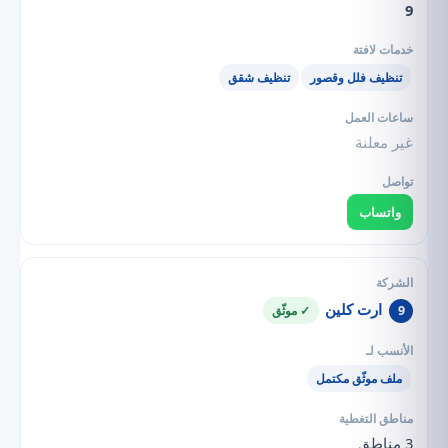
9
تنظيف فلل وقصور
تنظيف شقق
غير معلنة
واتساب
ارت كلين
9
✓ موثّق
ملف موثّق مكتمل
3 مناطق