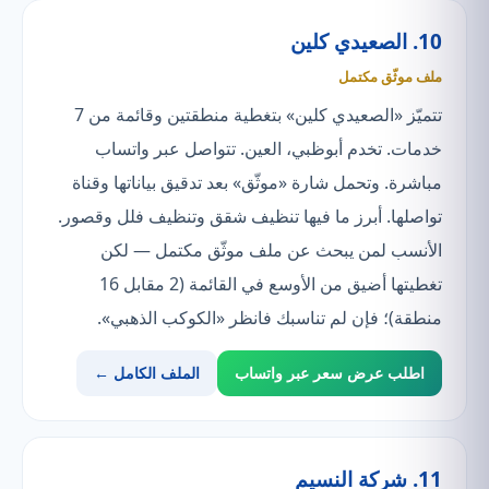
10. الصعيدي كلين
ملف موثّق مكتمل
تتميّز «الصعيدي كلين» بتغطية منطقتين وقائمة من 7
خدمات. تخدم أبوظبي، العين. تتواصل عبر واتساب
مباشرة. وتحمل شارة «موثّق» بعد تدقيق بياناتها وقناة
تواصلها. أبرز ما فيها تنظيف شقق وتنظيف فلل وقصور.
الأنسب لمن يبحث عن ملف موثّق مكتمل — لكن
تغطيتها أضيق من الأوسع في القائمة (2 مقابل 16
منطقة)؛ فإن لم تناسبك فانظر «الكوكب الذهبي».
اطلب عرض سعر عبر واتساب
الملف الكامل ←
11. شركة النسيم