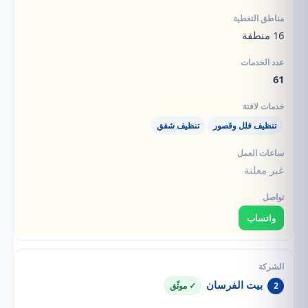
16 منطقة
61
تنظيف فلل وقصور
تنظيف شقق
غير معلنة
واتساب
بيت الفرسان
2
✓ موثّق