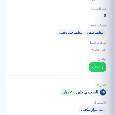
3
تنظيف شقق
تنظيف فلل وقصور
غير معلنة
واتساب
الصعيدي كلين
10
✓ موثّق
ملف موثّق مكتمل