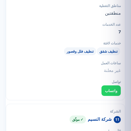
منطقتين
7
تنظيف شقق
تنظيف فلل وقصور
غير معلنة
واتساب
شركة النسيم
11
✓ موثّق