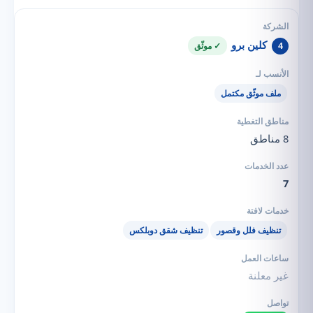
كلين برو
4
✓ موثّق
ملف موثّق مكتمل
8 مناطق
7
تنظيف فلل وقصور
تنظيف شقق دوبلكس
غير معلنة