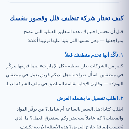
كيف تختار شركة تنظيف فلل وقصور بنفسك
قبل أن تحسم اختيارك، هذه المعايير العملية التي ننصح
بمراجعتها — وهي نفسها التي بنينا عليها ترتيبنا أعلاه:
١. تأكّد أنها تخدم منطقتك فعلاً
كثير من الشركات تعلن تغطية «كل الإمارات» بينما فريقها يتركّز
في منطقتين. اسأل صراحة: «هل لديكم فريق يعمل في منطقتي
اليوم؟» — وقارن الإجابة بقائمة المناطق في ملف الشركة لدينا.
٢. اطلب تفصيل ما يشمله العرض
اطلب كتابةً: هل السعر بالساعة أم شامل؟ من يوفّر المواد
والمعدات؟ كم عاملاً سيحضر وكم يستغرق العمل؟ ما الذي
يُحتسب إضافةً خارج العرض؟ هذه الأسئلة الأربعة تكشف