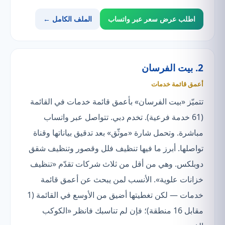
اطلب عرض سعر عبر واتساب
الملف الكامل ←
2. بيت الفرسان
أعمق قائمة خدمات
تتميّز «بيت الفرسان» بأعمق قائمة خدمات في القائمة
(61 خدمة فرعية). تخدم دبي. تتواصل عبر واتساب
مباشرة. وتحمل شارة «موثّق» بعد تدقيق بياناتها وقناة
تواصلها. أبرز ما فيها تنظيف فلل وقصور وتنظيف شقق
دوبلكس. وهي من أقل من ثلاث شركات تقدّم «تنظيف
خزانات علوية». الأنسب لمن يبحث عن أعمق قائمة
خدمات — لكن تغطيتها أضيق من الأوسع في القائمة (1
مقابل 16 منطقة)؛ فإن لم تناسبك فانظر «الكوكب