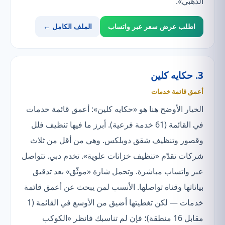
الذهبي».
اطلب عرض سعر عبر واتساب
الملف الكامل ←
3. حكايه كلين
أعمق قائمة خدمات
الخيار الأوضح هنا هو «حكايه كلين»: أعمق قائمة خدمات
في القائمة (61 خدمة فرعية). أبرز ما فيها تنظيف فلل
وقصور وتنظيف شقق دوبلكس. وهي من أقل من ثلاث
شركات تقدّم «تنظيف خزانات علوية». تخدم دبي. تتواصل
عبر واتساب مباشرة. وتحمل شارة «موثّق» بعد تدقيق
بياناتها وقناة تواصلها. الأنسب لمن يبحث عن أعمق قائمة
خدمات — لكن تغطيتها أضيق من الأوسع في القائمة (1
مقابل 16 منطقة)؛ فإن لم تناسبك فانظر «الكوكب