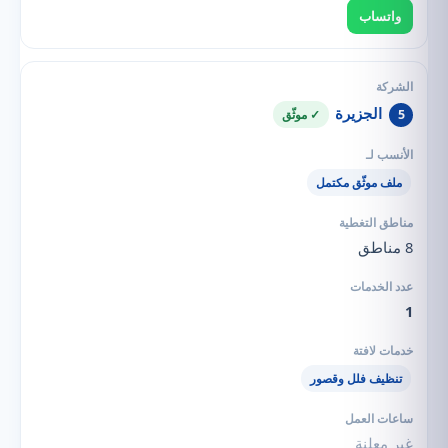
واتساب
الجزيرة
5
✓ موثّق
ملف موثّق مكتمل
8 مناطق
1
تنظيف فلل وقصور
غير معلنة