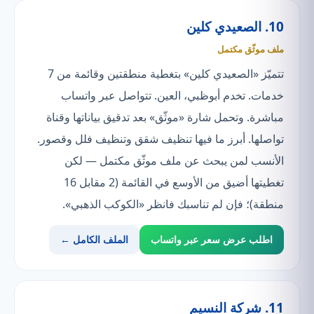
10. الصعيدي كلين
ملف موثّق مكتمل
تتميّز «الصعيدي كلين» بتغطية منطقتين وقائمة من 7
خدمات. تخدم أبوظبي، العين. تتواصل عبر واتساب
مباشرة. وتحمل شارة «موثّق» بعد تدقيق بياناتها وقناة
تواصلها. أبرز ما فيها تنظيف شقق وتنظيف فلل وقصور.
الأنسب لمن يبحث عن ملف موثّق مكتمل — لكن
تغطيتها أضيق من الأوسع في القائمة (2 مقابل 16
منطقة)؛ فإن لم تناسبك فانظر «الكوكب الذهبي».
اطلب عرض سعر عبر واتساب
الملف الكامل ←
11. شركة النسيم