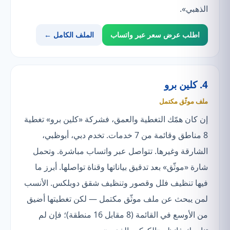
الذهبي».
اطلب عرض سعر عبر واتساب
الملف الكامل ←
4. كلين برو
ملف موثّق مكتمل
إن كان همّك التغطية والعمق، فشركة «كلين برو» تغطية
8 مناطق وقائمة من 7 خدمات. تخدم دبي، أبوظبي،
الشارقة وغيرها. تتواصل عبر واتساب مباشرة. وتحمل
شارة «موثّق» بعد تدقيق بياناتها وقناة تواصلها. أبرز ما
فيها تنظيف فلل وقصور وتنظيف شقق دوبلكس. الأنسب
لمن يبحث عن ملف موثّق مكتمل — لكن تغطيتها أضيق
من الأوسع في القائمة (8 مقابل 16 منطقة)؛ فإن لم