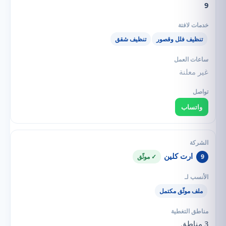
9
تنظيف فلل وقصور
تنظيف شقق
غير معلنة
واتساب
ارت كلين
9
✓ موثّق
ملف موثّق مكتمل
3 مناطق