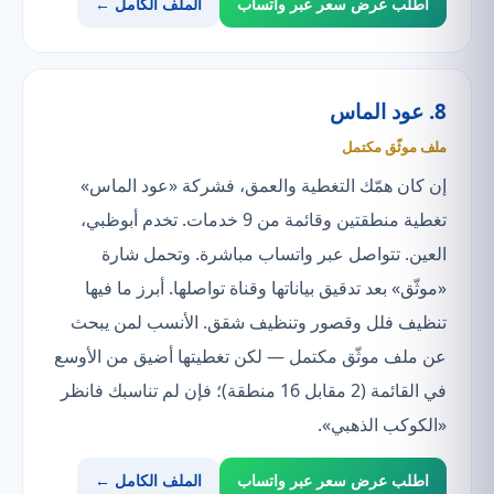
اطلب عرض سعر عبر واتساب
الملف الكامل ←
8. عود الماس
ملف موثّق مكتمل
إن كان همّك التغطية والعمق، فشركة «عود الماس»
تغطية منطقتين وقائمة من 9 خدمات. تخدم أبوظبي،
العين. تتواصل عبر واتساب مباشرة. وتحمل شارة
«موثّق» بعد تدقيق بياناتها وقناة تواصلها. أبرز ما فيها
تنظيف فلل وقصور وتنظيف شقق. الأنسب لمن يبحث
عن ملف موثّق مكتمل — لكن تغطيتها أضيق من الأوسع
في القائمة (2 مقابل 16 منطقة)؛ فإن لم تناسبك فانظر
«الكوكب الذهبي».
اطلب عرض سعر عبر واتساب
الملف الكامل ←