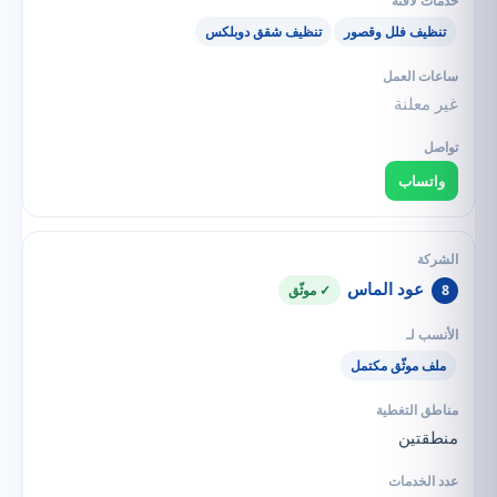
تنظيف فلل وقصور
تنظيف شقق دوبلكس
غير معلنة
واتساب
عود الماس
8
✓ موثّق
ملف موثّق مكتمل
منطقتين