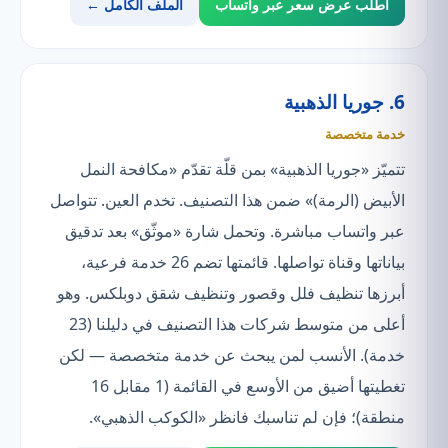
اطلب عرض سعر عبر واتساب
الملف الكامل ←
6. جوريا الذهبية
خدمة متخصصة
تتميّز «جوريا الذهبية» بمن قلّة تقدّم «مكافحة النمل
الأبيض (الرمة)» ضمن هذا التصنيف. تخدم العين. تتواصل
عبر واتساب مباشرة. وتحمل شارة «موثّق» بعد تدقيق
بياناتها وقناة تواصلها. قائمتها تضم 26 خدمة فرعية،
أبرزها تنظيف فلل وقصور وتنظيف شقق دوبلكس. وهو
أعلى من متوسط شركات هذا التصنيف في دليلنا (23
خدمة). الأنسب لمن يبحث عن خدمة متخصصة — لكن
تغطيتها أضيق من الأوسع في القائمة (1 مقابل 16
منطقة)؛ فإن لم تناسبك فانظر «الكوكب الذهبي».