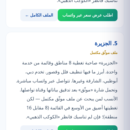
تناسبك فانظر «الكوكب الذهبي».
اطلب عرض سعر عبر واتساب
الملف الكامل ←
5. الجزيرة
ملف موثّق مكتمل
«الجزيرة» صاحبة تغطية 8 مناطق وقائمة من خدمة
واحدة. أبرز ما فيها تنظيف فلل وقصور. تخدم دبي،
أبوظبي، الشارقة وغيرها. تتواصل عبر واتساب مباشرة.
وتحمل شارة «موثّق» بعد تدقيق بياناتها وقناة تواصلها.
الأنسب لمن يبحث عن ملف موثّق مكتمل — لكن
تغطيتها أضيق من الأوسع في القائمة (8 مقابل 16
منطقة)؛ فإن لم تناسبك فانظر «الكوكب الذهبي».