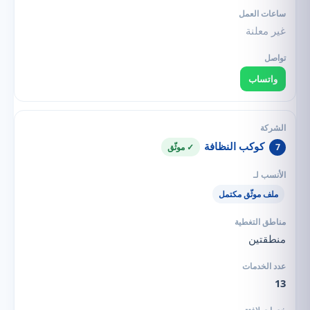
غير معلنة
واتساب
كوكب النظافة
7
✓ موثّق
ملف موثّق مكتمل
منطقتين
13