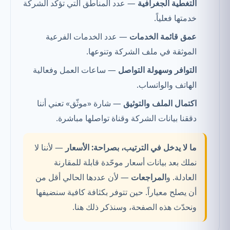
التغطية الجغرافية
— عدد المناطق التي تؤكد الشركة
خدمتها فعلياً.
عمق قائمة الخدمات
— عدد الخدمات الفرعية
الموثقة في ملف الشركة وتنوعها.
التوافر وسهولة التواصل
— ساعات العمل وفعالية
الهاتف والواتساب.
اكتمال الملف والتوثيق
— شارة «موثّق» تعني أننا
دققنا بيانات الشركة وقناة تواصلها مباشرة.
ما لا يدخل في الترتيب، بصراحة:
الأسعار
— لأننا لا
نملك بعد بيانات أسعار موحّدة قابلة للمقارنة
العادلة. و
المراجعات
— لأن عددها الحالي أقل من
أن يصلح معياراً. حين تتوفر بكثافة كافية سنضيفها
ونحدّث هذه الصفحة، وسنذكر ذلك هنا.