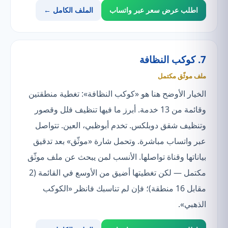
اطلب عرض سعر عبر واتساب
الملف الكامل ←
7. كوكب النظافة
ملف موثّق مكتمل
الخيار الأوضح هنا هو «كوكب النظافة»: تغطية منطقتين
وقائمة من 13 خدمة. أبرز ما فيها تنظيف فلل وقصور
وتنظيف شقق دوبلكس. تخدم أبوظبي، العين. تتواصل
عبر واتساب مباشرة. وتحمل شارة «موثّق» بعد تدقيق
بياناتها وقناة تواصلها. الأنسب لمن يبحث عن ملف موثّق
مكتمل — لكن تغطيتها أضيق من الأوسع في القائمة (2
مقابل 16 منطقة)؛ فإن لم تناسبك فانظر «الكوكب
الذهبي».