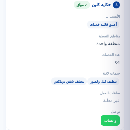
حكايه كلين
3
✓ موثّق
أعمق قائمة خدمات
منطقة واحدة
61
تنظيف فلل وقصور
تنظيف شقق دوبلكس
غير معلنة
واتساب