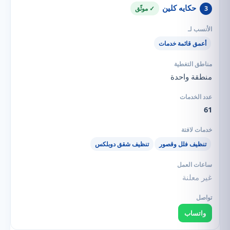
حكايه كلين
3
✓ موثّق
أعمق قائمة خدمات
منطقة واحدة
61
تنظيف فلل وقصور
تنظيف شقق دوبلكس
غير معلنة
واتساب