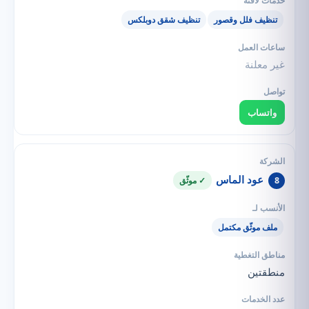
تنظيف فلل وقصور
تنظيف شقق دوبلكس
غير معلنة
واتساب
عود الماس
8
✓ موثّق
ملف موثّق مكتمل
منطقتين