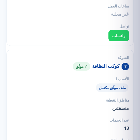
غير معلنة
واتساب
كوكب النظافة
7
✓ موثّق
ملف موثّق مكتمل
منطقتين
13