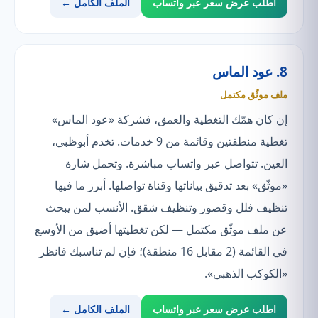
اطلب عرض سعر عبر واتساب
الملف الكامل ←
8. عود الماس
ملف موثّق مكتمل
إن كان همّك التغطية والعمق، فشركة «عود الماس»
تغطية منطقتين وقائمة من 9 خدمات. تخدم أبوظبي،
العين. تتواصل عبر واتساب مباشرة. وتحمل شارة
«موثّق» بعد تدقيق بياناتها وقناة تواصلها. أبرز ما فيها
تنظيف فلل وقصور وتنظيف شقق. الأنسب لمن يبحث
عن ملف موثّق مكتمل — لكن تغطيتها أضيق من الأوسع
في القائمة (2 مقابل 16 منطقة)؛ فإن لم تناسبك فانظر
«الكوكب الذهبي».
اطلب عرض سعر عبر واتساب
الملف الكامل ←