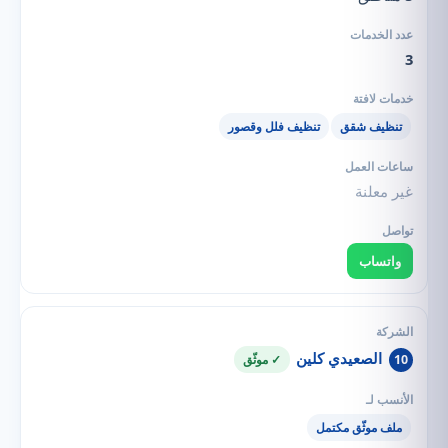
3
تنظيف شقق
تنظيف فلل وقصور
غير معلنة
واتساب
الصعيدي كلين
10
✓ موثّق
ملف موثّق مكتمل