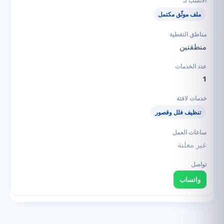
ملف موثّق مكتمل
منطقتين
1
تنظيف فلل وقصور
غير معلنة
واتساب