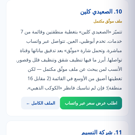
10. الصعيدي كلين
ملف موثّق مكتمل
تتميّز «الصعيدي كلين» بتغطية منطقتين وقائمة من 7
خدمات. تخدم أبوظبي، العين. تتواصل عبر واتساب
مباشرة. وتحمل شارة «موثّق» بعد تدقيق بياناتها وقناة
تواصلها. أبرز ما فيها تنظيف شقق وتنظيف فلل وقصور.
الأنسب لمن يبحث عن ملف موثّق مكتمل — لكن
تغطيتها أضيق من الأوسع في القائمة (2 مقابل 16
منطقة)؛ فإن لم تناسبك فانظر «الكوكب الذهبي».
اطلب عرض سعر عبر واتساب
الملف الكامل ←
11. شركة النسيم