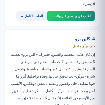
الذهبي».
اطلب عرض سعر عبر واتساب
الملف الكامل ←
4. كلين برو
ملف موثّق مكتمل
إن كان همّك التغطية والعمق، فشركة «كلين برو» تغطية
8 مناطق وقائمة من 7 خدمات. تخدم دبي، أبوظبي،
الشارقة وغيرها. تتواصل عبر واتساب مباشرة. وتحمل
شارة «موثّق» بعد تدقيق بياناتها وقناة تواصلها. أبرز ما
فيها تنظيف فلل وقصور وتنظيف شقق دوبلكس. الأنسب
لمن يبحث عن ملف موثّق مكتمل — لكن تغطيتها أضيق
من الأوسع في القائمة (8 مقابل 16 منطقة)؛ فإن لم