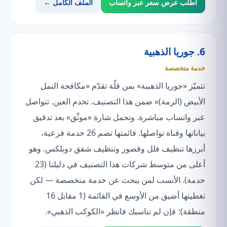
اطلب عرض سعر عبر واتساب
الملف الكامل ←
6. جوريا الذهبية
خدمة متخصصة
تتميّز «جوريا الذهبية» بمن قلّة تقدّم «مكافحة النمل
الأبيض (الرمة)» ضمن هذا التصنيف. تخدم العين. تتواصل
عبر واتساب مباشرة. وتحمل شارة «موثّق» بعد تدقيق
بياناتها وقناة تواصلها. قائمتها تضم 26 خدمة فرعية،
أبرزها تنظيف فلل وقصور وتنظيف شقق دوبلكس. وهو
أعلى من متوسط شركات هذا التصنيف في دليلنا (23
خدمة). الأنسب لمن يبحث عن خدمة متخصصة — لكن
تغطيتها أضيق من الأوسع في القائمة (1 مقابل 16
منطقة)؛ فإن لم تناسبك فانظر «الكوكب الذهبي».