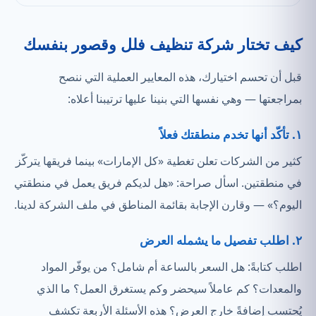
كيف تختار شركة تنظيف فلل وقصور بنفسك
قبل أن تحسم اختيارك، هذه المعايير العملية التي ننصح
بمراجعتها — وهي نفسها التي بنينا عليها ترتيبنا أعلاه:
١. تأكّد أنها تخدم منطقتك فعلاً
كثير من الشركات تعلن تغطية «كل الإمارات» بينما فريقها يتركّز
في منطقتين. اسأل صراحة: «هل لديكم فريق يعمل في منطقتي
اليوم؟» — وقارن الإجابة بقائمة المناطق في ملف الشركة لدينا.
٢. اطلب تفصيل ما يشمله العرض
اطلب كتابةً: هل السعر بالساعة أم شامل؟ من يوفّر المواد
والمعدات؟ كم عاملاً سيحضر وكم يستغرق العمل؟ ما الذي
يُحتسب إضافةً خارج العرض؟ هذه الأسئلة الأربعة تكشف