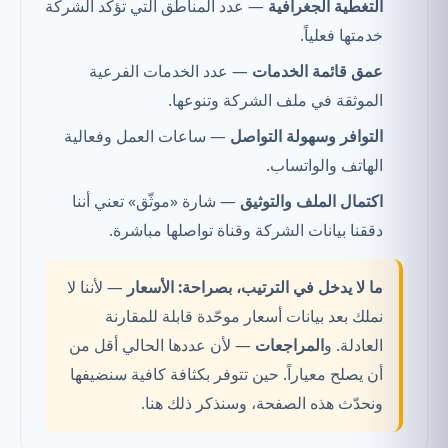
التغطية الجغرافية
— عدد المناطق التي تؤكد الشركة
خدمتها فعلياً.
عمق قائمة الخدمات
— عدد الخدمات الفرعية
الموثقة في ملف الشركة وتنوعها.
التوافر وسهولة التواصل
— ساعات العمل وفعالية
الهاتف والواتساب.
اكتمال الملف والتوثيق
— شارة «موثّق» تعني أننا
دققنا بيانات الشركة وقناة تواصلها مباشرة.
ما لا يدخل في الترتيب، بصراحة:
الأسعار
— لأننا لا
نملك بعد بيانات أسعار موحّدة قابلة للمقارنة
العادلة. و
المراجعات
— لأن عددها الحالي أقل من
أن يصلح معياراً. حين تتوفر بكثافة كافية سنضيفها
ونحدّث هذه الصفحة، وسنذكر ذلك هنا.