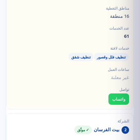
16 منطقة
61
تنظيف فلل وقصور
تنظيف شقق
غير معلنة
واتساب
بيت الفرسان
2
✓ موثّق