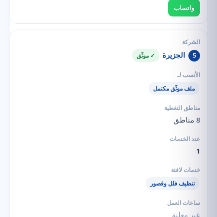
واتساب
الجزيرة
5
✓ موثّق
ملف موثّق مكتمل
8 مناطق
1
تنظيف فلل وقصور
غير معلنة