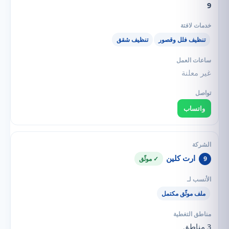
9
تنظيف فلل وقصور
تنظيف شقق
غير معلنة
واتساب
ارت كلين
9
✓ موثّق
ملف موثّق مكتمل
3 مناطق