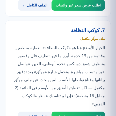
اطلب عرض سعر عبر واتساب
الملف الكامل ←
7. كوكب النظافة
ملف موثّق مكتمل
الخيار الأوضح هنا هو «كوكب النظافة»: تغطية منطقتين
وقائمة من 13 خدمة. أبرز ما فيها تنظيف فلل وقصور
وتنظيف شقق دوبلكس. تخدم أبوظبي، العين. تتواصل
عبر واتساب مباشرة. وتحمل شارة «موثّق» بعد تدقيق
بياناتها وقناة تواصلها. الأنسب لمن يبحث عن ملف موثّق
مكتمل — لكن تغطيتها أضيق من الأوسع في القائمة (2
مقابل 16 منطقة)؛ فإن لم تناسبك فانظر «الكوكب
الذهبي».