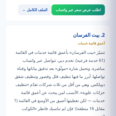
اطلب عرض سعر عبر واتساب
الملف الكامل ←
2. بيت الفرسان
أعمق قائمة خدمات
تتميّز «بيت الفرسان» بأعمق قائمة خدمات في القائمة
(61 خدمة فرعية). تخدم دبي. تتواصل عبر واتساب
مباشرة. وتحمل شارة «موثّق» بعد تدقيق بياناتها وقناة
تواصلها. أبرز ما فيها تنظيف فلل وقصور وتنظيف شقق
دوبلكس. وهي من أقل من ثلاث شركات تقدّم «تنظيف
خزانات علوية». الأنسب لمن يبحث عن أعمق قائمة
خدمات — لكن تغطيتها أضيق من الأوسع في القائمة (1
مقابل 16 منطقة)؛ فإن لم تناسبك فانظر «الكوكب