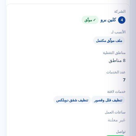
كلين برو
4
✓ موثّق
ملف موثّق مكتمل
8 مناطق
7
تنظيف فلل وقصور
تنظيف شقق دوبلكس
غير معلنة