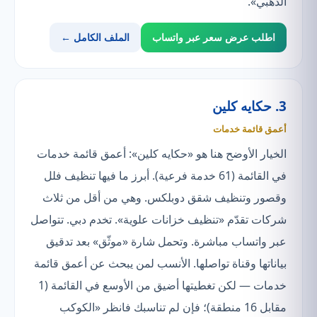
الذهبي».
اطلب عرض سعر عبر واتساب
الملف الكامل ←
3. حكايه كلين
أعمق قائمة خدمات
الخيار الأوضح هنا هو «حكايه كلين»: أعمق قائمة خدمات
في القائمة (61 خدمة فرعية). أبرز ما فيها تنظيف فلل
وقصور وتنظيف شقق دوبلكس. وهي من أقل من ثلاث
شركات تقدّم «تنظيف خزانات علوية». تخدم دبي. تتواصل
عبر واتساب مباشرة. وتحمل شارة «موثّق» بعد تدقيق
بياناتها وقناة تواصلها. الأنسب لمن يبحث عن أعمق قائمة
خدمات — لكن تغطيتها أضيق من الأوسع في القائمة (1
مقابل 16 منطقة)؛ فإن لم تناسبك فانظر «الكوكب