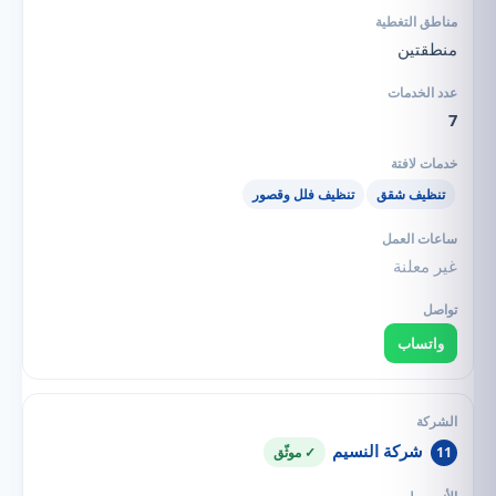
منطقتين
7
تنظيف شقق
تنظيف فلل وقصور
غير معلنة
واتساب
شركة النسيم
11
✓ موثّق