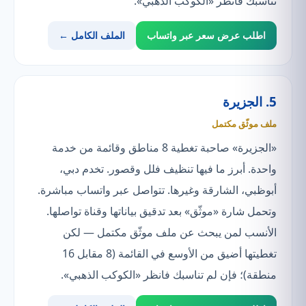
تناسبك فانظر «الكوكب الذهبي».
اطلب عرض سعر عبر واتساب
الملف الكامل ←
5. الجزيرة
ملف موثّق مكتمل
«الجزيرة» صاحبة تغطية 8 مناطق وقائمة من خدمة
واحدة. أبرز ما فيها تنظيف فلل وقصور. تخدم دبي،
أبوظبي، الشارقة وغيرها. تتواصل عبر واتساب مباشرة.
وتحمل شارة «موثّق» بعد تدقيق بياناتها وقناة تواصلها.
الأنسب لمن يبحث عن ملف موثّق مكتمل — لكن
تغطيتها أضيق من الأوسع في القائمة (8 مقابل 16
منطقة)؛ فإن لم تناسبك فانظر «الكوكب الذهبي».