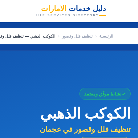
دليل خدمات
الامارات
👑
UAE SERVICES DIRECTORY
الرئيسية
‹
تنظيف فلل وقصور
‹
الكوكب الذهبي — تنظيف فلل وق
نشاط موثّق ومعتمد
الكوكب الذهبي
تنظيف فلل وقصور في عجمان