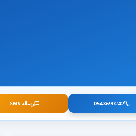
0543690242
رسالة SMS