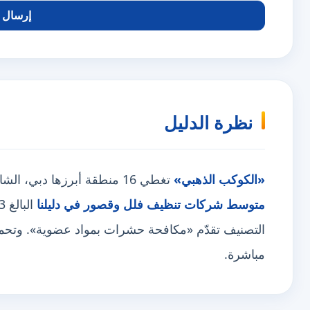
إرسال ا
نظرة الدليل
«الكوكب الذهبي»
تغطي 16 منطقة أبرزها دبي، الشارقة، عجمان، وتعرض 61 خدمة فرعية —
متوسط شركات تنظيف فلل وقصور في دليلنا
البالغ 23 خدمة. وهي
التصنيف تقدّم «مكافحة حشرات بمواد عضوية». وتحمل ش
مباشرة.