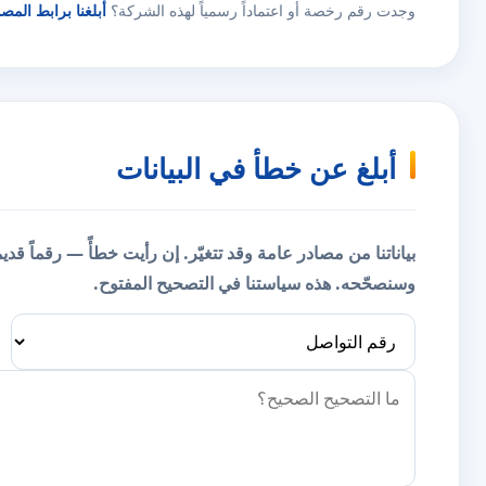
وجدت رقم رخصة أو اعتماداً رسمياً لهذه الشركة؟
أبلغنا برابط المص
أبلغ عن خطأ في البيانات
بياناتنا من مصادر عامة وقد تتغيّر. إن رأيت خطأً — رقماً قد
وسنصحّحه.
هذه سياستنا في التصحيح المفتوح.