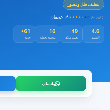
تنظيف فلل وقصور
📍 عجمان
★
★
★
★
★
4.6
(49 تقييم)
61+
16
49
4.6
التقييم
تقييم موثّق
منطقة تغطية
خدمة
واتساب