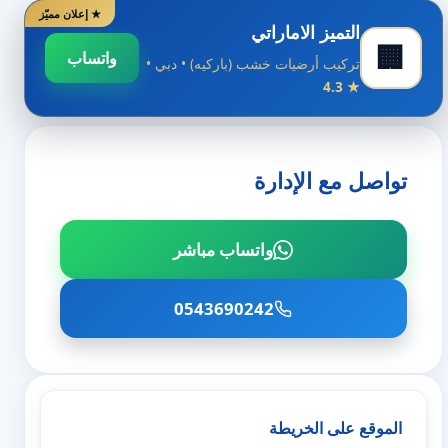
★ إعلان مميّز
التميز الاماراتي
🏢
واتساب
تركيب أرضيات خشب (باركيه) • دبي •
★ 4.3
تواصل مع الإدارة
واتساب مباشر
0543690242
الموقع على الخريطة