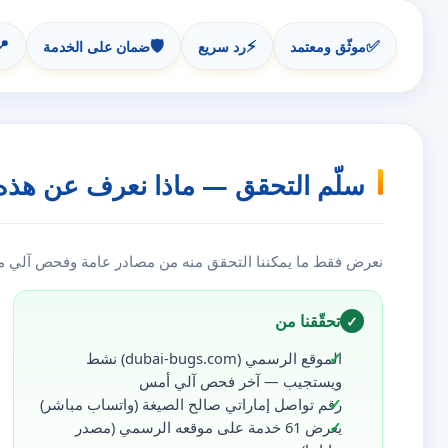
📍
🛡️
⚡
✅
موثّق ومعتمد
رد سريع
ضمان على الخدمة
سلّم التحقق — ماذا نعرف عن هذه
نعرض فقط ما يمكننا التحقق منه من مصادر عامة وفحص آلي مست
تحقّقنا من
✓
الموقع الرسمي (dubai-bugs.com) نشط
ويستجيب — آخر فحص آلي أمس
رقم تواصل إماراتي صالح الصيغة (واتساب مباشر)
يعرض 61 خدمة على موقعه الرسمي (مصدر