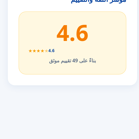
4.6
★
★
★
★
★
4.6
بناءً على 49 تقييم موثق