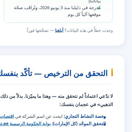
بياناتنا)
مُدرجة في دليلنا منذ 3 يونيو 2026، وتُراقَب صحّة
موقعها آلياً كل يوم
وجدت خطأً في هذه البيانات؟
أبلغنا
— نصحّحها فوراً.
التحقق من الترخيص — تأكّد بنفسك
لا ندّعي اعتماداً لم نتحقق منه — وهذا ما يميّزنا. بدلاً من ذلك
الذهبي» في عجمان بنفسك:
رخصة النشاط التجاري:
ابحث عن اسم الشركة في
اقتصادي
التحقق الموحّد (كل الإمارات):
بوابة الحكومة الرسمية u.ae