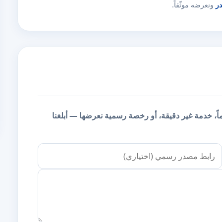
در
ونعرضه موثّقاً.
يماً، خدمة غير دقيقة، أو رخصة رسمية نعرضها — أبلغنا