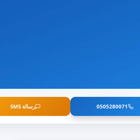
0505280071
رسالة SMS