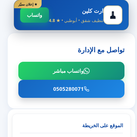
★ إعلان مميّز
ارت كلين
🧹
واتساب
تنظيف شقق • أبوظبي •
★ 4.8
تواصل مع الإدارة
واتساب مباشر
0505280071
الموقع على الخريطة