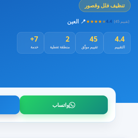
تنظيف فلل وقصور
📍 العين
★
★
★
★
★
4.4
(45 تقييم)
7+
2
45
4.4
التقييم
تقييم موثّق
منطقة تغطية
خدمة
واتساب