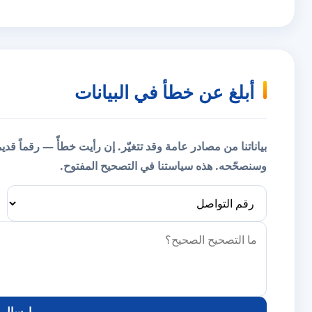
أبلغ عن خطأ في البيانات
بياناتنا من مصادر عامة وقد تتغيّر. إن رأيت خطأً — رقماً قد
وسنصحّحه.
هذه سياستنا في التصحيح المفتوح.
إرسال ا