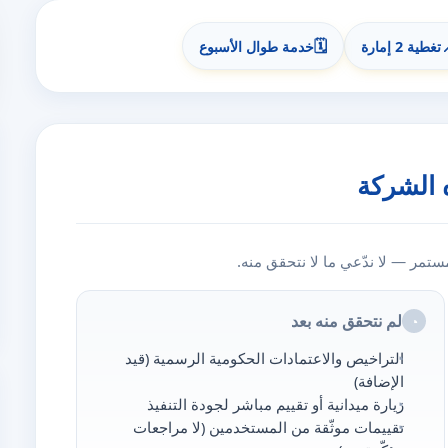
🗓️
تغطية 2 إمارة
خدمة طوال الأسبوع
 الشركة
مر — لا ندّعي ما لا نتحقق منه.
لم نتحقق منه بعد
◔
التراخيص والاعتمادات الحكومية الرسمية (قيد
الإضافة)
زيارة ميدانية أو تقييم مباشر لجودة التنفيذ
تقييمات موثّقة من المستخدمين (لا مراجعات