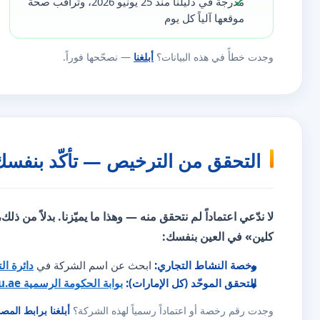
مُدرجة في دليلنا منذ 25 يونيو 2026، وتُراقَب صحّة
موقعها آلياً كل يوم
وجدت خطأً في هذه البيانات؟
أبلغنا
— نصحّحها فوراً.
التحقق من الترخيص — تأكّد بنفسك
لا ندّعي اعتماداً لم نتحقق منه — وهذا ما يميّزنا. بدلاً من ذلك
كلين» في العين بنفسك:
رخصة النشاط التجاري:
ابحث عن اسم الشركة في
دائرة ال
التحقق الموحّد (كل الإمارات):
بوابة الحكومة الرسمية u.ae
وجدت رقم رخصة أو اعتماداً رسمياً لهذه الشركة؟
أبلغنا برابط المص