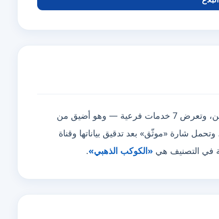
تغطي منطقتين أبرزها أبوظبي، العين، وتعرض 7 خدمات فرعية — وهو أضيق من
 لا نقصاً. وتحمل شارة «موثّق» بعد تدقيق بياناتها وقناة
ية في التصنيف هي
«الكوكب الذهبي»
.