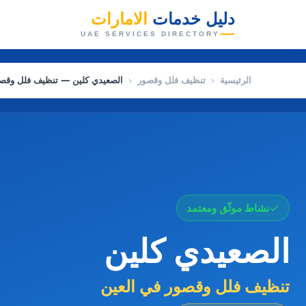
دليل خدمات
الامارات
👑
UAE SERVICES DIRECTORY
الرئيسية
‹
تنظيف فلل وقصور
‹
الصعيدي كلين — تنظيف فلل وقصو
نشاط موثّق ومعتمد
الصعيدي كلين
تنظيف فلل وقصور في العين