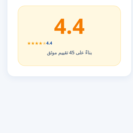
4.4
★
★
★
★
★
4.4
بناءً على 45 تقييم موثق