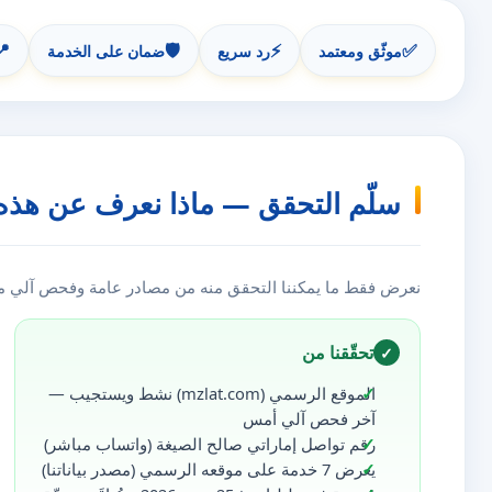
📍
🛡️
⚡
✅
موثّق ومعتمد
رد سريع
ضمان على الخدمة
سلّم التحقق — ماذا نعرف عن هذه
نعرض فقط ما يمكننا التحقق منه من مصادر عامة وفحص آلي مست
تحقّقنا من
✓
الموقع الرسمي (mzlat.com) نشط ويستجيب —
آخر فحص آلي أمس
رقم تواصل إماراتي صالح الصيغة (واتساب مباشر)
يعرض 7 خدمة على موقعه الرسمي (مصدر بياناتنا)