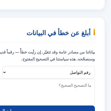
أبلغ عن خطأ في البيانات
بياناتنا من مصادر عامة وقد تتغيّر. إن رأيت خطأً — رقماً قد
وسنصحّحه.
هذه سياستنا في التصحيح المفتوح.
إرسال ا