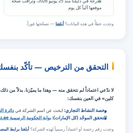
مُدرجة في دليلنا منذ 25 يونيو 2026، وتُراقَب صحّة
موقعها آلياً كل يوم
وجدت خطأً في هذه البيانات؟
أبلغنا
— نصحّحها فوراً.
التحقق من الترخيص — تأكّد بنفسك
لا ندّعي اعتماداً لم نتحقق منه — وهذا ما يميّزنا. بدلاً من ذلك
كلين» في العين بنفسك:
رخصة النشاط التجاري:
ابحث عن اسم الشركة في
دائرة ال
التحقق الموحّد (كل الإمارات):
بوابة الحكومة الرسمية u.ae
وجدت رقم رخصة أو اعتماداً رسمياً لهذه الشركة؟
أبلغنا برابط المص