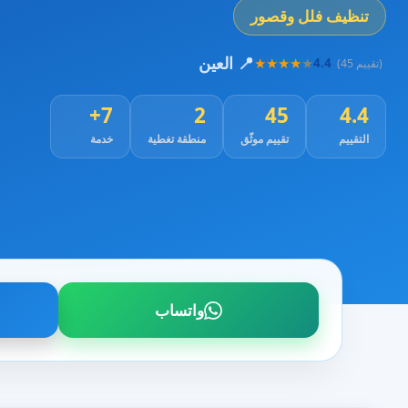
تنظيف فلل وقصور
📍 العين
★
★
★
★
★
4.4
(45 تقييم)
7+
2
45
4.4
التقييم
تقييم موثّق
منطقة تغطية
خدمة
واتساب