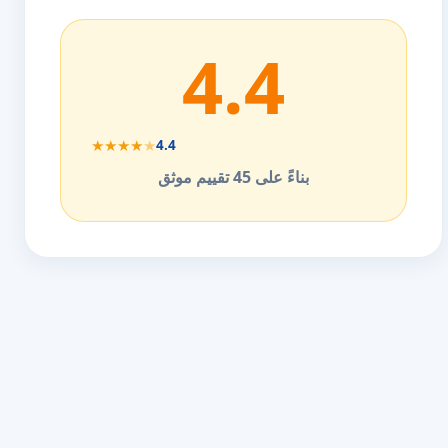
4.4
★
★
★
★
★
4.4
بناءً على 45 تقييم موثق