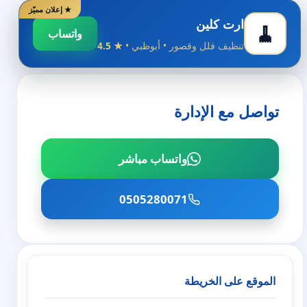
★ إعلان مميّز
ارت كلين
🧹
واتساب
تنظيف فلل وقصور • أبوظبي •
★ 4.5
تواصل مع الإدارة
واتساب مباشر
0505280071
الموقع على الخريطة