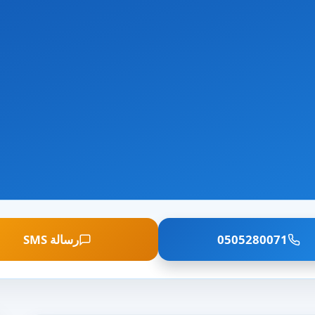
0505280071
رسالة SMS