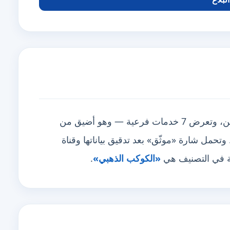
تغطي منطقتين أبرزها أبوظبي، العين، وتعرض 7 خدمات فرعية — وهو أضيق من
 لا نقصاً. وتحمل شارة «موثّق» بعد تدقيق بياناتها وقناة
ية في التصنيف هي
«الكوكب الذهبي»
.