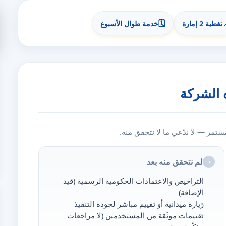
🗓️
تغطية 2 إمارة
خدمة طوال الأسبوع
 الشركة
مر — لا ندّعي ما لا نتحقق منه.
لم نتحقق منه بعد
◔
التراخيص والاعتمادات الحكومية الرسمية (قيد
الإضافة)
زيارة ميدانية أو تقييم مباشر لجودة التنفيذ
تقييمات موثّقة من المستخدمين (لا مراجعات