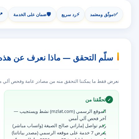
📍
🛡️
⚡
✅
موثّق ومعتمد
رد سريع
ضمان على الخدمة
سلّم التحقق — ماذا نعرف عن هذه
نعرض فقط ما يمكننا التحقق منه من مصادر عامة وفحص آلي مست
تحقّقنا من
✓
الموقع الرسمي (mzlat.com) نشط ويستجيب —
آخر فحص آلي أمس
رقم تواصل إماراتي صالح الصيغة (واتساب مباشر)
يعرض 7 خدمة على موقعه الرسمي (مصدر بياناتنا)