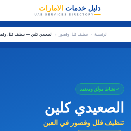
دليل خدمات
الامارات
👑
UAE SERVICES DIRECTORY
الرئيسية
‹
تنظيف فلل وقصور
‹
الصعيدي كلين — تنظيف فلل وقصو
نشاط موثّق ومعتمد
الصعيدي كلين
تنظيف فلل وقصور في العين