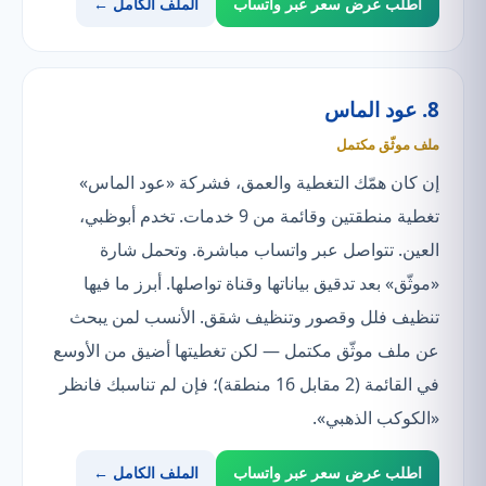
اطلب عرض سعر عبر واتساب
الملف الكامل ←
8. عود الماس
ملف موثّق مكتمل
إن كان همّك التغطية والعمق، فشركة «عود الماس»
تغطية منطقتين وقائمة من 9 خدمات. تخدم أبوظبي،
العين. تتواصل عبر واتساب مباشرة. وتحمل شارة
«موثّق» بعد تدقيق بياناتها وقناة تواصلها. أبرز ما فيها
تنظيف فلل وقصور وتنظيف شقق. الأنسب لمن يبحث
عن ملف موثّق مكتمل — لكن تغطيتها أضيق من الأوسع
في القائمة (2 مقابل 16 منطقة)؛ فإن لم تناسبك فانظر
«الكوكب الذهبي».
اطلب عرض سعر عبر واتساب
الملف الكامل ←