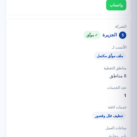
واتساب
الجزيرة
5
✓ موثّق
ملف موثّق مكتمل
8 مناطق
1
تنظيف فلل وقصور
غير معلنة