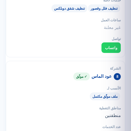
تنظيف فلل وقصور
تنظيف شقق دوبلكس
غير معلنة
واتساب
عود الماس
8
✓ موثّق
ملف موثّق مكتمل
منطقتين