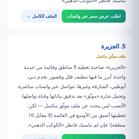
تناسبك فانظر «الكوكب الذهبي».
اطلب عرض سعر عبر واتساب
الملف الكامل ←
5. الجزيرة
ملف موثّق مكتمل
«الجزيرة» صاحبة تغطية 8 مناطق وقائمة من خدمة
واحدة. أبرز ما فيها تنظيف فلل وقصور. تخدم دبي،
أبوظبي، الشارقة وغيرها. تتواصل عبر واتساب مباشرة.
وتحمل شارة «موثّق» بعد تدقيق بياناتها وقناة تواصلها.
الأنسب لمن يبحث عن ملف موثّق مكتمل — لكن
تغطيتها أضيق من الأوسع في القائمة (8 مقابل 16
منطقة)؛ فإن لم تناسبك فانظر «الكوكب الذهبي».