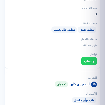
3
تنظيف شقق
تنظيف فلل وقصور
غير معلنة
واتساب
الصعيدي كلين
10
✓ موثّق
ملف موثّق مكتمل