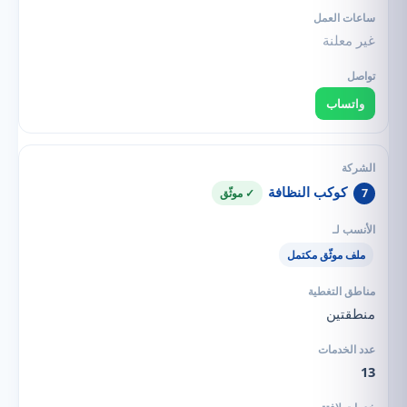
غير معلنة
واتساب
كوكب النظافة
7
✓ موثّق
ملف موثّق مكتمل
منطقتين
13