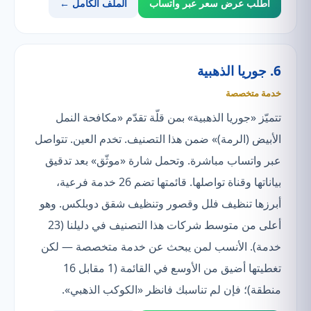
اطلب عرض سعر عبر واتساب
الملف الكامل ←
6. جوريا الذهبية
خدمة متخصصة
تتميّز «جوريا الذهبية» بمن قلّة تقدّم «مكافحة النمل
الأبيض (الرمة)» ضمن هذا التصنيف. تخدم العين. تتواصل
عبر واتساب مباشرة. وتحمل شارة «موثّق» بعد تدقيق
بياناتها وقناة تواصلها. قائمتها تضم 26 خدمة فرعية،
أبرزها تنظيف فلل وقصور وتنظيف شقق دوبلكس. وهو
أعلى من متوسط شركات هذا التصنيف في دليلنا (23
خدمة). الأنسب لمن يبحث عن خدمة متخصصة — لكن
تغطيتها أضيق من الأوسع في القائمة (1 مقابل 16
منطقة)؛ فإن لم تناسبك فانظر «الكوكب الذهبي».