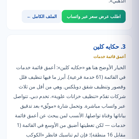
الذهبي».
اطلب عرض سعر عبر واتساب
الملف الكامل ←
3. حكايه كلين
أعمق قائمة خدمات
الخيار الأوضح هنا هو «حكايه كلين»: أعمق قائمة خدمات
في القائمة (61 خدمة فرعية). أبرز ما فيها تنظيف فلل
وقصور وتنظيف شقق دوبلكس. وهي من أقل من ثلاث
شركات تقدّم «تنظيف خزانات علوية». تخدم دبي. تتواصل
عبر واتساب مباشرة. وتحمل شارة «موثّق» بعد تدقيق
بياناتها وقناة تواصلها. الأنسب لمن يبحث عن أعمق قائمة
خدمات — لكن تغطيتها أضيق من الأوسع في القائمة (1
مقابل 16 منطقة)؛ فإن لم تناسبك فانظر «الكوكب