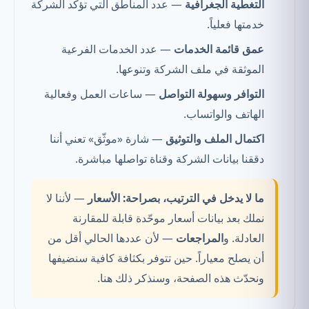
التغطية الجغرافية
— عدد المناطق التي تؤكد الشركة
خدمتها فعلياً.
عمق قائمة الخدمات
— عدد الخدمات الفرعية
الموثقة في ملف الشركة وتنوعها.
التوافر وسهولة التواصل
— ساعات العمل وفعالية
الهاتف والواتساب.
اكتمال الملف والتوثيق
— شارة «موثّق» تعني أننا
دققنا بيانات الشركة وقناة تواصلها مباشرة.
ما لا يدخل في الترتيب، بصراحة:
الأسعار
— لأننا لا
نملك بعد بيانات أسعار موحّدة قابلة للمقارنة
العادلة. و
المراجعات
— لأن عددها الحالي أقل من
أن يصلح معياراً. حين تتوفر بكثافة كافية سنضيفها
ونحدّث هذه الصفحة، وسنذكر ذلك هنا.