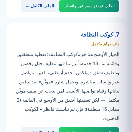
اطلب عرض سعر عبر واتساب
الملف الكامل ←
7. كوكب النظافة
ملف موثّق مكتمل
الخيار الأوضح هنا هو «كوكب النظافة»: تغطية منطقتين
وقائمة من 13 خدمة. أبرز ما فيها تنظيف فلل وقصور
وتنظيف شقق دوبلكس. تخدم أبوظبي، العين. تتواصل
عبر واتساب مباشرة. وتحمل شارة «موثّق» بعد تدقيق
بياناتها وقناة تواصلها. الأنسب لمن يبحث عن ملف موثّق
مكتمل — لكن تغطيتها أضيق من الأوسع في القائمة (2
مقابل 16 منطقة)؛ فإن لم تناسبك فانظر «الكوكب
الذهبي».