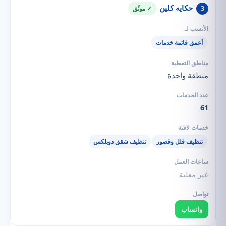
حكايه كلين
3
✓ موثّق
أعمق قائمة خدمات
منطقة واحدة
61
تنظيف فلل وقصور
تنظيف شقق دوبلكس
غير معلنة
واتساب