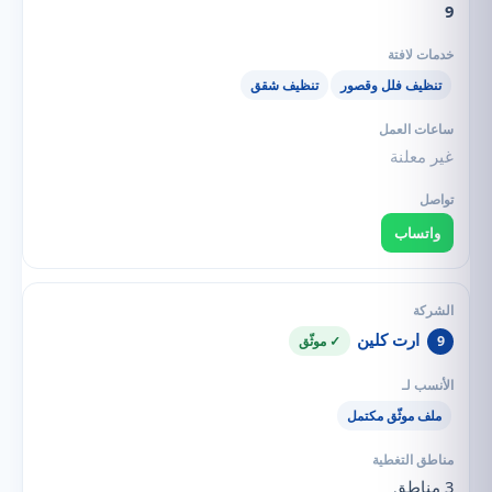
9
تنظيف فلل وقصور
تنظيف شقق
غير معلنة
واتساب
ارت كلين
9
✓ موثّق
ملف موثّق مكتمل
3 مناطق