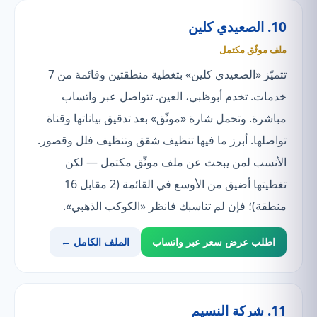
10. الصعيدي كلين
ملف موثّق مكتمل
تتميّز «الصعيدي كلين» بتغطية منطقتين وقائمة من 7
خدمات. تخدم أبوظبي، العين. تتواصل عبر واتساب
مباشرة. وتحمل شارة «موثّق» بعد تدقيق بياناتها وقناة
تواصلها. أبرز ما فيها تنظيف شقق وتنظيف فلل وقصور.
الأنسب لمن يبحث عن ملف موثّق مكتمل — لكن
تغطيتها أضيق من الأوسع في القائمة (2 مقابل 16
منطقة)؛ فإن لم تناسبك فانظر «الكوكب الذهبي».
اطلب عرض سعر عبر واتساب
الملف الكامل ←
11. شركة النسيم