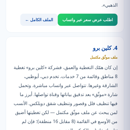
الذهبي».
اطلب عرض سعر عبر واتساب
الملف الكامل ←
4. كلين برو
ملف موثّق مكتمل
إن كان همّك التغطية والعمق، فشركة «كلين برو» تغطية
8 مناطق وقائمة من 7 خدمات. تخدم دبي، أبوظبي،
الشارقة وغيرها. تتواصل عبر واتساب مباشرة. وتحمل
شارة «موثّق» بعد تدقيق بياناتها وقناة تواصلها. أبرز ما
فيها تنظيف فلل وقصور وتنظيف شقق دوبلكس. الأنسب
لمن يبحث عن ملف موثّق مكتمل — لكن تغطيتها أضيق
من الأوسع في القائمة (8 مقابل 16 منطقة)؛ فإن لم