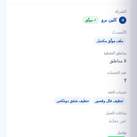
كلين برو
4
✓ موثّق
ملف موثّق مكتمل
8 مناطق
7
تنظيف فلل وقصور
تنظيف شقق دوبلكس
غير معلنة