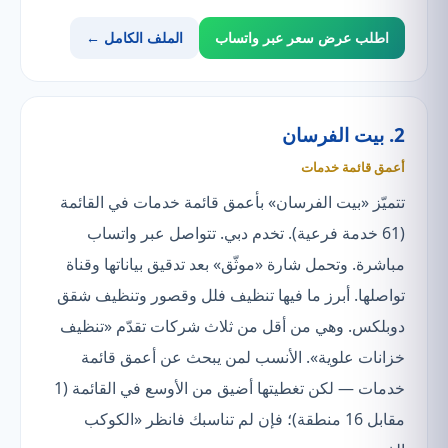
اطلب عرض سعر عبر واتساب
الملف الكامل ←
2. بيت الفرسان
أعمق قائمة خدمات
تتميّز «بيت الفرسان» بأعمق قائمة خدمات في القائمة
(61 خدمة فرعية). تخدم دبي. تتواصل عبر واتساب
مباشرة. وتحمل شارة «موثّق» بعد تدقيق بياناتها وقناة
تواصلها. أبرز ما فيها تنظيف فلل وقصور وتنظيف شقق
دوبلكس. وهي من أقل من ثلاث شركات تقدّم «تنظيف
خزانات علوية». الأنسب لمن يبحث عن أعمق قائمة
خدمات — لكن تغطيتها أضيق من الأوسع في القائمة (1
مقابل 16 منطقة)؛ فإن لم تناسبك فانظر «الكوكب