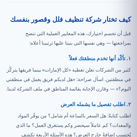
كيف تختار شركة تنظيف فلل وقصور بنفسك
قبل أن تحسم اختيارك، هذه المعايير العملية التي ننصح
بمراجعتها — وهي نفسها التي بنينا عليها ترتيبنا أعلاه:
١. تأكّد أنها تخدم منطقتك فعلاً
كثير من الشركات تعلن تغطية «كل الإمارات» بينما فريقها يتركّز
في منطقتين. اسأل صراحة: «هل لديكم فريق يعمل في منطقتي
اليوم؟» — وقارن الإجابة بقائمة المناطق في ملف الشركة لدينا.
٢. اطلب تفصيل ما يشمله العرض
اطلب كتابةً: هل السعر بالساعة أم شامل؟ من يوفّر المواد
والمعدات؟ كم عاملاً سيحضر وكم يستغرق العمل؟ ما الذي
يُحتسب إضافةً خارج العرض؟ هذه الأسئلة الأربعة تكشف