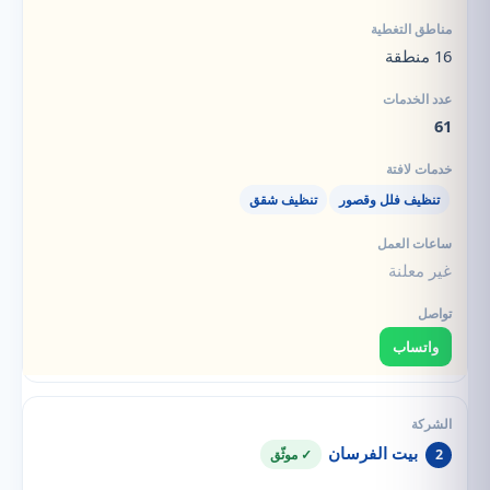
16 منطقة
61
تنظيف فلل وقصور
تنظيف شقق
غير معلنة
واتساب
بيت الفرسان
2
✓ موثّق