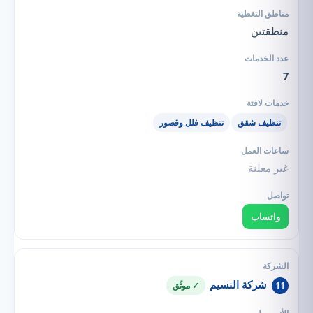
منطقتين
7
تنظيف شقق
تنظيف فلل وقصور
غير معلنة
واتساب
شركة النسيم
11
✓ موثّق