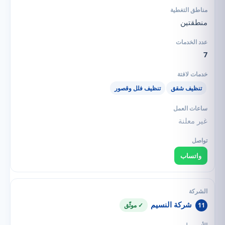
منطقتين
7
تنظيف شقق
تنظيف فلل وقصور
غير معلنة
واتساب
شركة النسيم
11
✓ موثّق