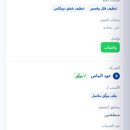
تنظيف فلل وقصور
تنظيف شقق دوبلكس
غير معلنة
واتساب
عود الماس
8
✓ موثّق
ملف موثّق مكتمل
منطقتين