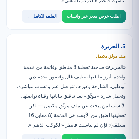
تناسبك فانظر «الكوكب الذهبي».
اطلب عرض سعر عبر واتساب
الملف الكامل ←
5. الجزيرة
ملف موثّق مكتمل
«الجزيرة» صاحبة تغطية 8 مناطق وقائمة من خدمة
واحدة. أبرز ما فيها تنظيف فلل وقصور. تخدم دبي،
أبوظبي، الشارقة وغيرها. تتواصل عبر واتساب مباشرة.
وتحمل شارة «موثّق» بعد تدقيق بياناتها وقناة تواصلها.
الأنسب لمن يبحث عن ملف موثّق مكتمل — لكن
تغطيتها أضيق من الأوسع في القائمة (8 مقابل 16
منطقة)؛ فإن لم تناسبك فانظر «الكوكب الذهبي».