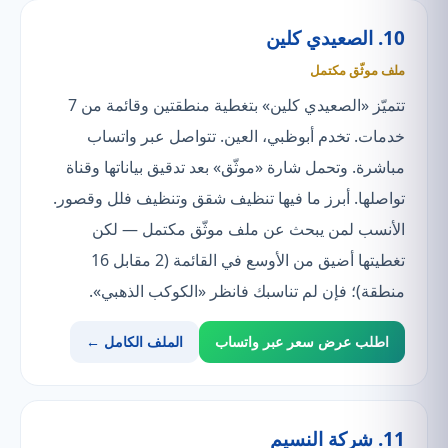
10. الصعيدي كلين
ملف موثّق مكتمل
تتميّز «الصعيدي كلين» بتغطية منطقتين وقائمة من 7
خدمات. تخدم أبوظبي، العين. تتواصل عبر واتساب
مباشرة. وتحمل شارة «موثّق» بعد تدقيق بياناتها وقناة
تواصلها. أبرز ما فيها تنظيف شقق وتنظيف فلل وقصور.
الأنسب لمن يبحث عن ملف موثّق مكتمل — لكن
تغطيتها أضيق من الأوسع في القائمة (2 مقابل 16
منطقة)؛ فإن لم تناسبك فانظر «الكوكب الذهبي».
اطلب عرض سعر عبر واتساب
الملف الكامل ←
11. شركة النسيم