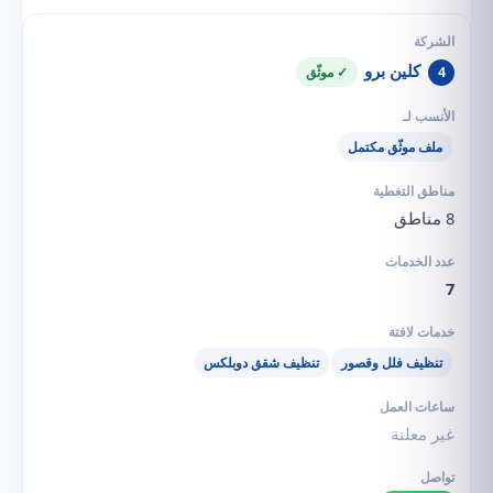
كلين برو
4
✓ موثّق
ملف موثّق مكتمل
8 مناطق
7
تنظيف فلل وقصور
تنظيف شقق دوبلكس
غير معلنة