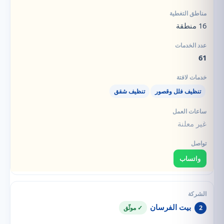
16 منطقة
61
تنظيف فلل وقصور
تنظيف شقق
غير معلنة
واتساب
بيت الفرسان
2
✓ موثّق