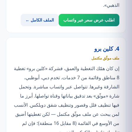
الذهبي».
اطلب عرض سعر عبر واتساب
الملف الكامل ←
4. كلين برو
ملف موثّق مكتمل
إن كان همّك التغطية والعمق، فشركة «كلين برو» تغطية
8 مناطق وقائمة من 7 خدمات. تخدم دبي، أبوظبي،
الشارقة وغيرها. تتواصل عبر واتساب مباشرة. وتحمل
شارة «موثّق» بعد تدقيق بياناتها وقناة تواصلها. أبرز ما
فيها تنظيف فلل وقصور وتنظيف شقق دوبلكس. الأنسب
لمن يبحث عن ملف موثّق مكتمل — لكن تغطيتها أضيق
من الأوسع في القائمة (8 مقابل 16 منطقة)؛ فإن لم