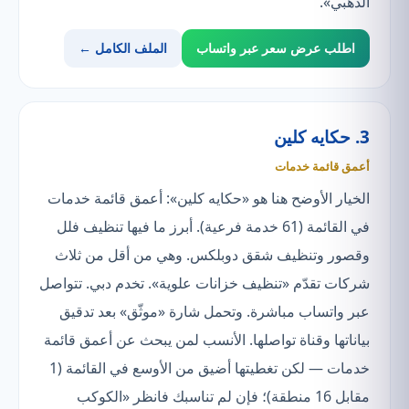
الذهبي».
اطلب عرض سعر عبر واتساب
الملف الكامل ←
3. حكايه كلين
أعمق قائمة خدمات
الخيار الأوضح هنا هو «حكايه كلين»: أعمق قائمة خدمات
في القائمة (61 خدمة فرعية). أبرز ما فيها تنظيف فلل
وقصور وتنظيف شقق دوبلكس. وهي من أقل من ثلاث
شركات تقدّم «تنظيف خزانات علوية». تخدم دبي. تتواصل
عبر واتساب مباشرة. وتحمل شارة «موثّق» بعد تدقيق
بياناتها وقناة تواصلها. الأنسب لمن يبحث عن أعمق قائمة
خدمات — لكن تغطيتها أضيق من الأوسع في القائمة (1
مقابل 16 منطقة)؛ فإن لم تناسبك فانظر «الكوكب