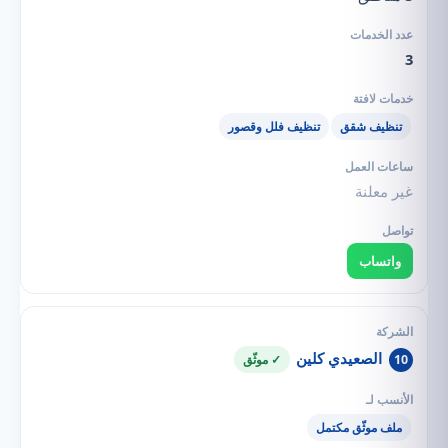
3
تنظيف شقق
تنظيف فلل وقصور
غير معلنة
واتساب
الصعيدي كلين
10
✓ موثّق
ملف موثّق مكتمل