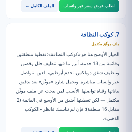
اطلب عرض سعر عبر واتساب
الملف الكامل ←
7. كوكب النظافة
ملف موثّق مكتمل
الخيار الأوضح هنا هو «كوكب النظافة»: تغطية منطقتين
وقائمة من 13 خدمة. أبرز ما فيها تنظيف فلل وقصور
وتنظيف شقق دوبلكس. تخدم أبوظبي، العين. تتواصل
عبر واتساب مباشرة. وتحمل شارة «موثّق» بعد تدقيق
بياناتها وقناة تواصلها. الأنسب لمن يبحث عن ملف موثّق
مكتمل — لكن تغطيتها أضيق من الأوسع في القائمة (2
مقابل 16 منطقة)؛ فإن لم تناسبك فانظر «الكوكب
الذهبي».