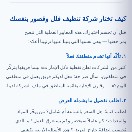
كيف تختار شركة تنظيف فلل وقصور بنفسك
قبل أن تحسم اختيارك، هذه المعايير العملية التي ننصح
بمراجعتها — وهي نفسها التي بنينا عليها ترتيبنا أعلاه:
١. تأكّد أنها تخدم منطقتك فعلاً
كثير من الشركات تعلن تغطية «كل الإمارات» بينما فريقها يتركّز
في منطقتين. اسأل صراحة: «هل لديكم فريق يعمل في منطقتي
اليوم؟» — وقارن الإجابة بقائمة المناطق في ملف الشركة لدينا.
٢. اطلب تفصيل ما يشمله العرض
اطلب كتابةً: هل السعر بالساعة أم شامل؟ من يوفّر المواد
والمعدات؟ كم عاملاً سيحضر وكم يستغرق العمل؟ ما الذي
يُحتسب إضافةً خارج العرض؟ هذه الأسئلة الأربعة تكشف