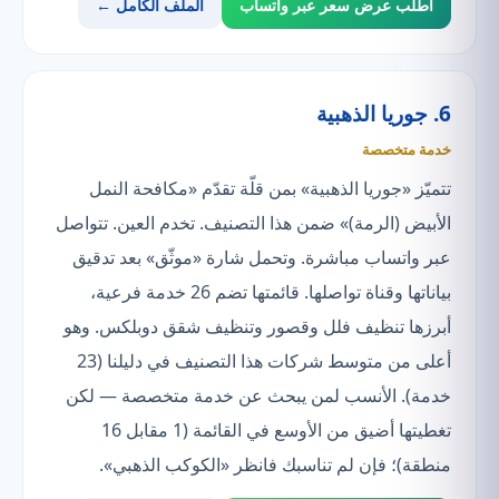
اطلب عرض سعر عبر واتساب
الملف الكامل ←
6. جوريا الذهبية
خدمة متخصصة
تتميّز «جوريا الذهبية» بمن قلّة تقدّم «مكافحة النمل
الأبيض (الرمة)» ضمن هذا التصنيف. تخدم العين. تتواصل
عبر واتساب مباشرة. وتحمل شارة «موثّق» بعد تدقيق
بياناتها وقناة تواصلها. قائمتها تضم 26 خدمة فرعية،
أبرزها تنظيف فلل وقصور وتنظيف شقق دوبلكس. وهو
أعلى من متوسط شركات هذا التصنيف في دليلنا (23
خدمة). الأنسب لمن يبحث عن خدمة متخصصة — لكن
تغطيتها أضيق من الأوسع في القائمة (1 مقابل 16
منطقة)؛ فإن لم تناسبك فانظر «الكوكب الذهبي».