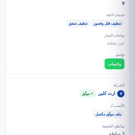
9
تنظيف فلل وقصور
تنظيف شقق
غير معلنة
واتساب
ارت كلين
9
✓ موثّق
ملف موثّق مكتمل
3 مناطق