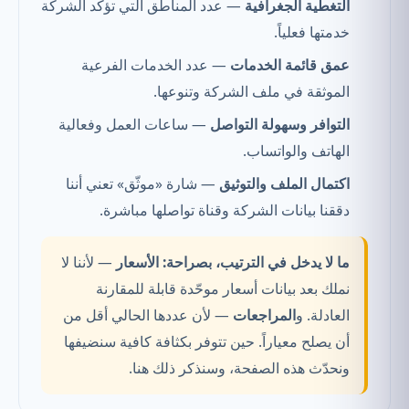
التغطية الجغرافية
— عدد المناطق التي تؤكد الشركة
خدمتها فعلياً.
عمق قائمة الخدمات
— عدد الخدمات الفرعية
الموثقة في ملف الشركة وتنوعها.
التوافر وسهولة التواصل
— ساعات العمل وفعالية
الهاتف والواتساب.
اكتمال الملف والتوثيق
— شارة «موثّق» تعني أننا
دققنا بيانات الشركة وقناة تواصلها مباشرة.
ما لا يدخل في الترتيب، بصراحة:
الأسعار
— لأننا لا
نملك بعد بيانات أسعار موحّدة قابلة للمقارنة
العادلة. و
المراجعات
— لأن عددها الحالي أقل من
أن يصلح معياراً. حين تتوفر بكثافة كافية سنضيفها
ونحدّث هذه الصفحة، وسنذكر ذلك هنا.