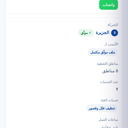
واتساب
الجزيرة
5
✓ موثّق
ملف موثّق مكتمل
8 مناطق
1
تنظيف فلل وقصور
غير معلنة