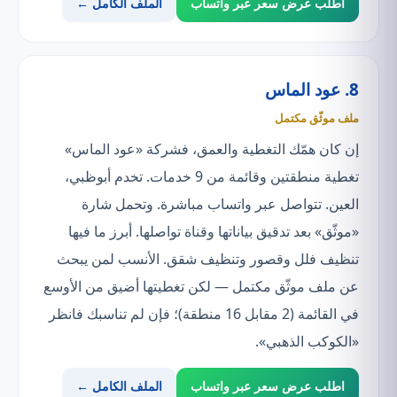
اطلب عرض سعر عبر واتساب
الملف الكامل ←
8. عود الماس
ملف موثّق مكتمل
إن كان همّك التغطية والعمق، فشركة «عود الماس»
تغطية منطقتين وقائمة من 9 خدمات. تخدم أبوظبي،
العين. تتواصل عبر واتساب مباشرة. وتحمل شارة
«موثّق» بعد تدقيق بياناتها وقناة تواصلها. أبرز ما فيها
تنظيف فلل وقصور وتنظيف شقق. الأنسب لمن يبحث
عن ملف موثّق مكتمل — لكن تغطيتها أضيق من الأوسع
في القائمة (2 مقابل 16 منطقة)؛ فإن لم تناسبك فانظر
«الكوكب الذهبي».
اطلب عرض سعر عبر واتساب
الملف الكامل ←