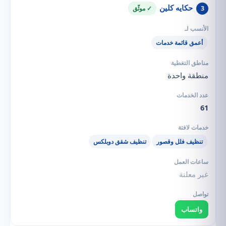
حكايه كلين
3
✓ موثّق
أعمق قائمة خدمات
منطقة واحدة
61
تنظيف فلل وقصور
تنظيف شقق دوبلكس
غير معلنة
واتساب