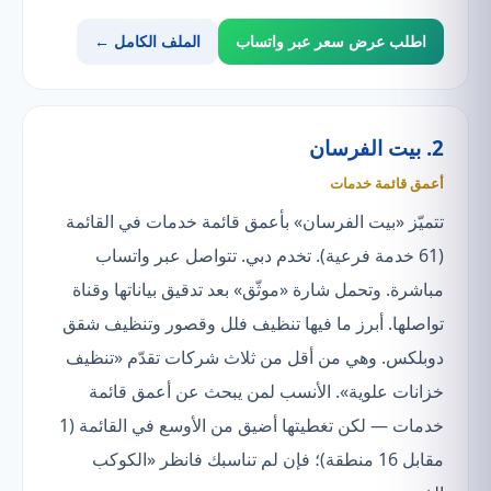
اطلب عرض سعر عبر واتساب
الملف الكامل ←
2. بيت الفرسان
أعمق قائمة خدمات
تتميّز «بيت الفرسان» بأعمق قائمة خدمات في القائمة
(61 خدمة فرعية). تخدم دبي. تتواصل عبر واتساب
مباشرة. وتحمل شارة «موثّق» بعد تدقيق بياناتها وقناة
تواصلها. أبرز ما فيها تنظيف فلل وقصور وتنظيف شقق
دوبلكس. وهي من أقل من ثلاث شركات تقدّم «تنظيف
خزانات علوية». الأنسب لمن يبحث عن أعمق قائمة
خدمات — لكن تغطيتها أضيق من الأوسع في القائمة (1
مقابل 16 منطقة)؛ فإن لم تناسبك فانظر «الكوكب