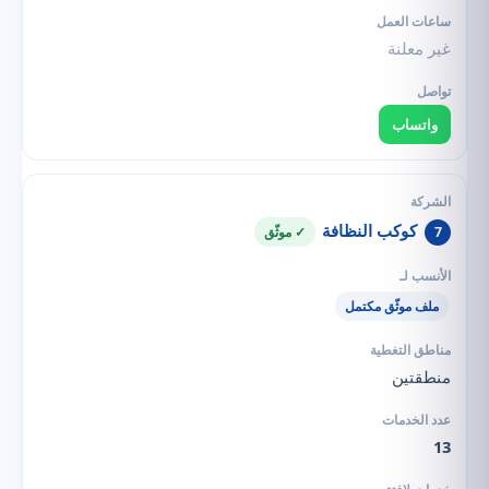
غير معلنة
واتساب
كوكب النظافة
7
✓ موثّق
ملف موثّق مكتمل
منطقتين
13