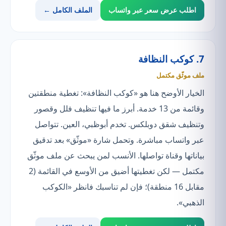
اطلب عرض سعر عبر واتساب
الملف الكامل ←
7. كوكب النظافة
ملف موثّق مكتمل
الخيار الأوضح هنا هو «كوكب النظافة»: تغطية منطقتين
وقائمة من 13 خدمة. أبرز ما فيها تنظيف فلل وقصور
وتنظيف شقق دوبلكس. تخدم أبوظبي، العين. تتواصل
عبر واتساب مباشرة. وتحمل شارة «موثّق» بعد تدقيق
بياناتها وقناة تواصلها. الأنسب لمن يبحث عن ملف موثّق
مكتمل — لكن تغطيتها أضيق من الأوسع في القائمة (2
مقابل 16 منطقة)؛ فإن لم تناسبك فانظر «الكوكب
الذهبي».