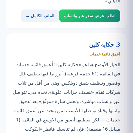
الذهبي».
اطلب عرض سعر عبر واتساب
الملف الكامل ←
3. حكايه كلين
أعمق قائمة خدمات
الخيار الأوضح هنا هو «حكايه كلين»: أعمق قائمة خدمات
في القائمة (61 خدمة فرعية). أبرز ما فيها تنظيف فلل
وقصور وتنظيف شقق دوبلكس. وهي من أقل من ثلاث
شركات تقدّم «تنظيف خزانات علوية». تخدم دبي. تتواصل
عبر واتساب مباشرة. وتحمل شارة «موثّق» بعد تدقيق
بياناتها وقناة تواصلها. الأنسب لمن يبحث عن أعمق قائمة
خدمات — لكن تغطيتها أضيق من الأوسع في القائمة (1
مقابل 16 منطقة)؛ فإن لم تناسبك فانظر «الكوكب