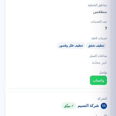
منطقتين
7
تنظيف شقق
تنظيف فلل وقصور
غير معلنة
واتساب
شركة النسيم
11
✓ موثّق