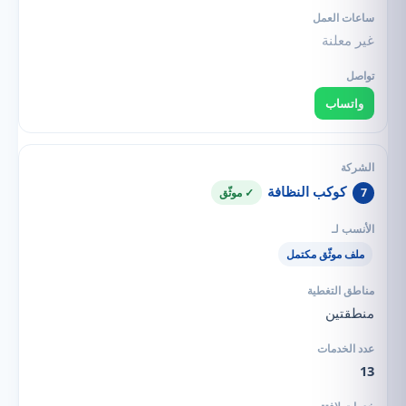
غير معلنة
واتساب
كوكب النظافة
7
✓ موثّق
ملف موثّق مكتمل
منطقتين
13