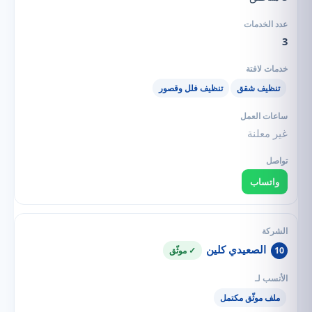
3
تنظيف شقق
تنظيف فلل وقصور
غير معلنة
واتساب
الصعيدي كلين
10
✓ موثّق
ملف موثّق مكتمل