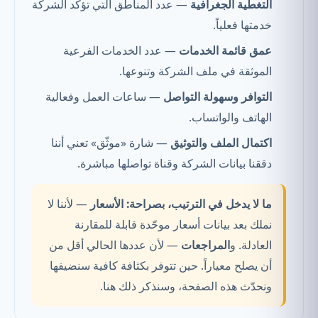
التغطية الجغرافية
— عدد المناطق التي تؤكد الشركة
خدمتها فعلياً.
عمق قائمة الخدمات
— عدد الخدمات الفرعية
الموثقة في ملف الشركة وتنوعها.
التوافر وسهولة التواصل
— ساعات العمل وفعالية
الهاتف والواتساب.
اكتمال الملف والتوثيق
— شارة «موثّق» تعني أننا
دققنا بيانات الشركة وقناة تواصلها مباشرة.
ما لا يدخل في الترتيب، بصراحة:
الأسعار
— لأننا لا
نملك بعد بيانات أسعار موحّدة قابلة للمقارنة
العادلة. و
المراجعات
— لأن عددها الحالي أقل من
أن يصلح معياراً. حين تتوفر بكثافة كافية سنضيفها
ونحدّث هذه الصفحة، وسنذكر ذلك هنا.