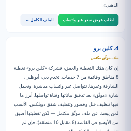
الذهبي».
اطلب عرض سعر عبر واتساب
الملف الكامل ←
4. كلين برو
ملف موثّق مكتمل
إن كان همّك التغطية والعمق، فشركة «كلين برو» تغطية
8 مناطق وقائمة من 7 خدمات. تخدم دبي، أبوظبي،
الشارقة وغيرها. تتواصل عبر واتساب مباشرة. وتحمل
شارة «موثّق» بعد تدقيق بياناتها وقناة تواصلها. أبرز ما
فيها تنظيف فلل وقصور وتنظيف شقق دوبلكس. الأنسب
لمن يبحث عن ملف موثّق مكتمل — لكن تغطيتها أضيق
من الأوسع في القائمة (8 مقابل 16 منطقة)؛ فإن لم