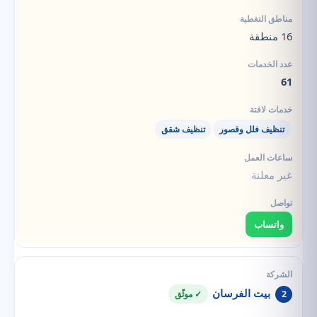
16 منطقة
61
تنظيف فلل وقصور
تنظيف شقق
غير معلنة
واتساب
بيت الفرسان
2
✓ موثّق