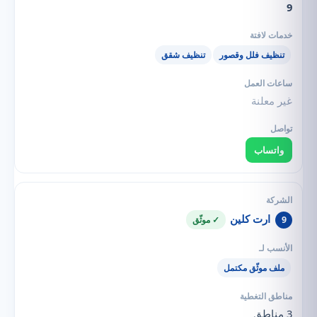
9
تنظيف فلل وقصور
تنظيف شقق
غير معلنة
واتساب
ارت كلين
9
✓ موثّق
ملف موثّق مكتمل
3 مناطق