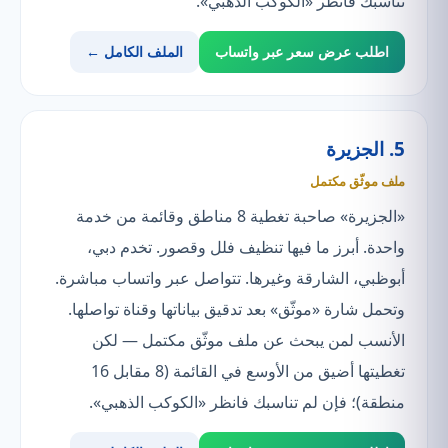
تناسبك فانظر «الكوكب الذهبي».
اطلب عرض سعر عبر واتساب
الملف الكامل ←
5. الجزيرة
ملف موثّق مكتمل
«الجزيرة» صاحبة تغطية 8 مناطق وقائمة من خدمة
واحدة. أبرز ما فيها تنظيف فلل وقصور. تخدم دبي،
أبوظبي، الشارقة وغيرها. تتواصل عبر واتساب مباشرة.
وتحمل شارة «موثّق» بعد تدقيق بياناتها وقناة تواصلها.
الأنسب لمن يبحث عن ملف موثّق مكتمل — لكن
تغطيتها أضيق من الأوسع في القائمة (8 مقابل 16
منطقة)؛ فإن لم تناسبك فانظر «الكوكب الذهبي».