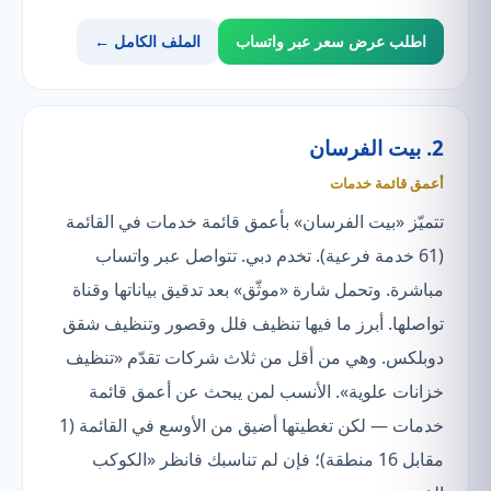
اطلب عرض سعر عبر واتساب
الملف الكامل ←
2. بيت الفرسان
أعمق قائمة خدمات
تتميّز «بيت الفرسان» بأعمق قائمة خدمات في القائمة
(61 خدمة فرعية). تخدم دبي. تتواصل عبر واتساب
مباشرة. وتحمل شارة «موثّق» بعد تدقيق بياناتها وقناة
تواصلها. أبرز ما فيها تنظيف فلل وقصور وتنظيف شقق
دوبلكس. وهي من أقل من ثلاث شركات تقدّم «تنظيف
خزانات علوية». الأنسب لمن يبحث عن أعمق قائمة
خدمات — لكن تغطيتها أضيق من الأوسع في القائمة (1
مقابل 16 منطقة)؛ فإن لم تناسبك فانظر «الكوكب