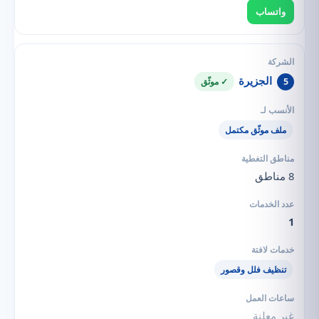
واتساب
الجزيرة
5
✓ موثّق
ملف موثّق مكتمل
8 مناطق
1
تنظيف فلل وقصور
غير معلنة