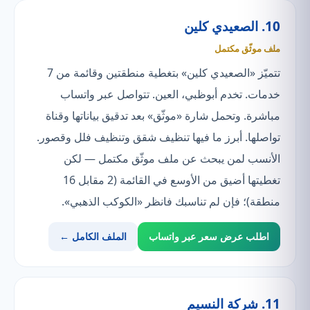
10. الصعيدي كلين
ملف موثّق مكتمل
تتميّز «الصعيدي كلين» بتغطية منطقتين وقائمة من 7
خدمات. تخدم أبوظبي، العين. تتواصل عبر واتساب
مباشرة. وتحمل شارة «موثّق» بعد تدقيق بياناتها وقناة
تواصلها. أبرز ما فيها تنظيف شقق وتنظيف فلل وقصور.
الأنسب لمن يبحث عن ملف موثّق مكتمل — لكن
تغطيتها أضيق من الأوسع في القائمة (2 مقابل 16
منطقة)؛ فإن لم تناسبك فانظر «الكوكب الذهبي».
اطلب عرض سعر عبر واتساب
الملف الكامل ←
11. شركة النسيم