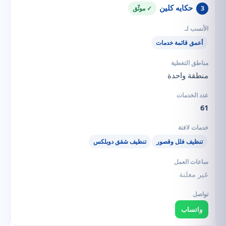
حكايه كلين
3
✓ موثّق
أعمق قائمة خدمات
منطقة واحدة
61
تنظيف فلل وقصور
تنظيف شقق دوبلكس
غير معلنة
واتساب