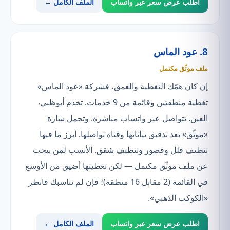
اطلب عرض سعر عبر واتساب
الملف الكامل ←
8. عود الماس
ملف موثّق مكتمل
إن كان همّك التغطية والعمق، فشركة «عود الماس»
تغطية منطقتين وقائمة من 9 خدمات. تخدم أبوظبي،
العين. تتواصل عبر واتساب مباشرة. وتحمل شارة
«موثّق» بعد تدقيق بياناتها وقناة تواصلها. أبرز ما فيها
تنظيف فلل وقصور وتنظيف شقق. الأنسب لمن يبحث
عن ملف موثّق مكتمل — لكن تغطيتها أضيق من الأوسع
في القائمة (2 مقابل 16 منطقة)؛ فإن لم تناسبك فانظر
«الكوكب الذهبي».
اطلب عرض سعر عبر واتساب
الملف الكامل ←