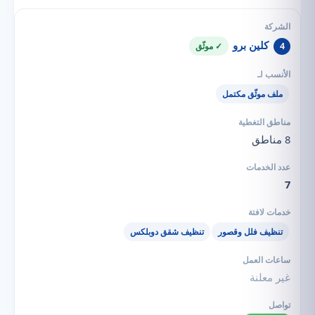
كلين برو
4
✓ موثّق
ملف موثّق مكتمل
8 مناطق
7
تنظيف فلل وقصور
تنظيف شقق دوبلكس
غير معلنة