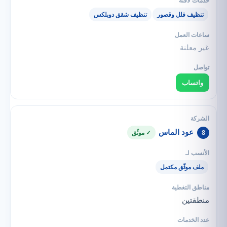
تنظيف فلل وقصور
تنظيف شقق دوبلكس
غير معلنة
واتساب
عود الماس
8
✓ موثّق
ملف موثّق مكتمل
منطقتين