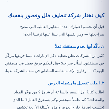
كيف تختار شركة تنظيف فلل وقصور بنفسك
قبل أن تحسم اختيارك، هذه المعايير العملية التي ننصح
بمراجعتها — وهي نفسها التي بنينا عليها ترتيبنا أعلاه:
١. تأكّد أنها تخدم منطقتك فعلاً
كثير من الشركات تعلن تغطية «كل الإمارات» بينما فريقها يتركّز
في منطقتين. اسأل صراحة: «هل لديكم فريق يعمل في منطقتي
اليوم؟» — وقارن الإجابة بقائمة المناطق في ملف الشركة لدينا.
٢. اطلب تفصيل ما يشمله العرض
اطلب كتابةً: هل السعر بالساعة أم شامل؟ من يوفّر المواد
والمعدات؟ كم عاملاً سيحضر وكم يستغرق العمل؟ ما الذي
يُحتسب إضافةً خارج العرض؟ هذه الأسئلة الأربعة تكشف