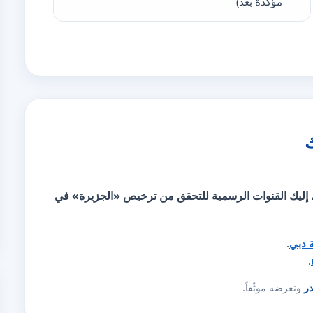
مؤكّدة بعد)
، إليك
القنوات الرسمية للتحقق
من ترخيص «الجزيرة» في
ة دبي
.
.
در
ونعرضه موثّقاً.