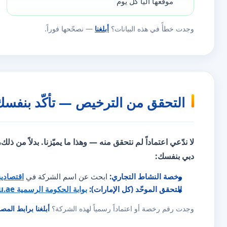
موقعها آلياً كل يوم
وجدت خطأً في هذه البيانات؟
أبلغنا
— نصحّحها فوراً.
التحقق من الترخيص — تأكّد بنفسك
لا ندّعي اعتماداً لم نتحقق منه — وهذا ما يميّزنا. بدلاً من ذلك
دبي بنفسك:
رخصة النشاط التجاري:
ابحث عن اسم الشركة في
اقتصادي
التحقق الموحّد (كل الإمارات):
بوابة الحكومة الرسمية u.ae
وجدت رقم رخصة أو اعتماداً رسمياً لهذه الشركة؟
أبلغنا برابط المص