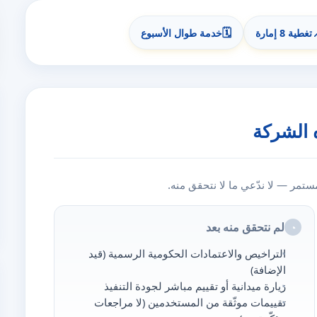
🗓️
تغطية 8 إمارة
خدمة طوال الأسبوع
 الشركة
مر — لا ندّعي ما لا نتحقق منه.
لم نتحقق منه بعد
◔
التراخيص والاعتمادات الحكومية الرسمية (قيد
الإضافة)
زيارة ميدانية أو تقييم مباشر لجودة التنفيذ
تقييمات موثّقة من المستخدمين (لا مراجعات