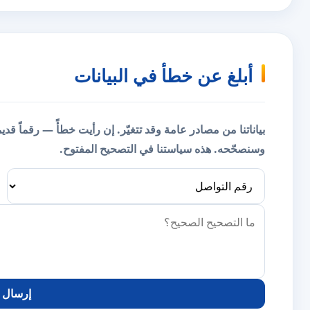
أبلغ عن خطأ في البيانات
بياناتنا من مصادر عامة وقد تتغيّر. إن رأيت خطأً — رقماً قد
وسنصحّحه.
هذه سياستنا في التصحيح المفتوح.
إرسال ا