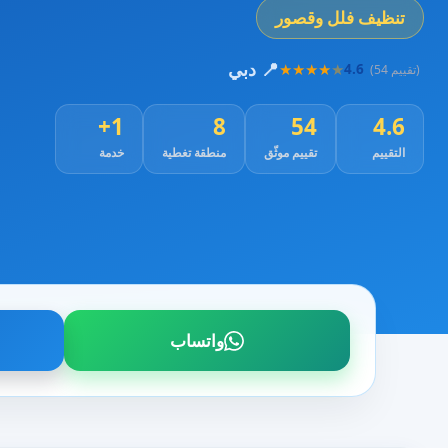
تنظيف فلل وقصور
📍 دبي
★
★
★
★
★
4.6
(54 تقييم)
1+
8
54
4.6
التقييم
تقييم موثّق
منطقة تغطية
خدمة
واتساب