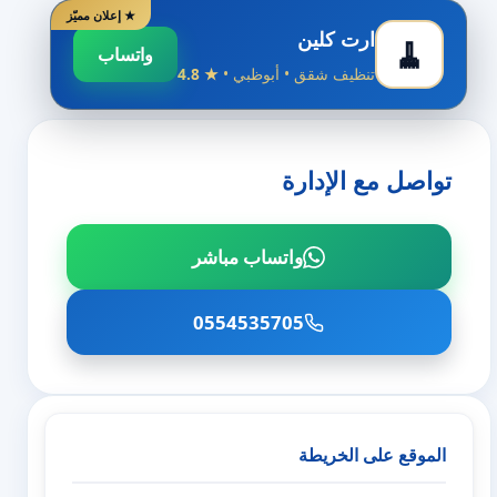
★ إعلان مميّز
ارت كلين
🧹
واتساب
تنظيف شقق • أبوظبي •
★ 4.8
تواصل مع الإدارة
واتساب مباشر
0554535705
الموقع على الخريطة