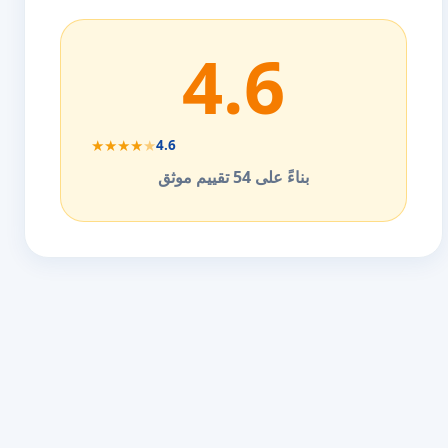
4.6
★
★
★
★
★
4.6
بناءً على 54 تقييم موثق