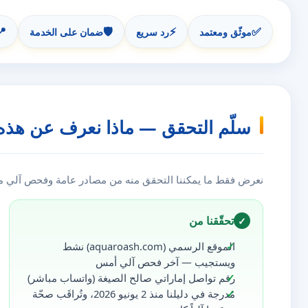
📍
🛡️
⚡
✅
موثّق ومعتمد
رد سريع
ضمان على الخدمة
سلّم التحقق — ماذا نعرف عن هذه
نعرض فقط ما يمكننا التحقق منه من مصادر عامة وفحص آلي مست
تحقّقنا من
✓
الموقع الرسمي (aquaroash.com) نشط
ويستجيب — آخر فحص آلي أمس
رقم تواصل إماراتي صالح الصيغة (واتساب مباشر)
مُدرجة في دليلنا منذ 2 يونيو 2026، وتُراقَب صحّة