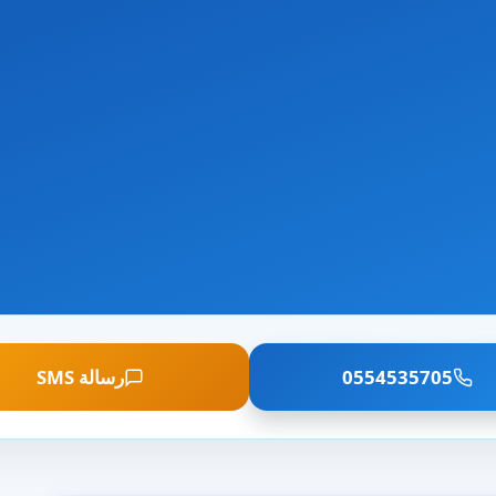
0554535705
رسالة SMS