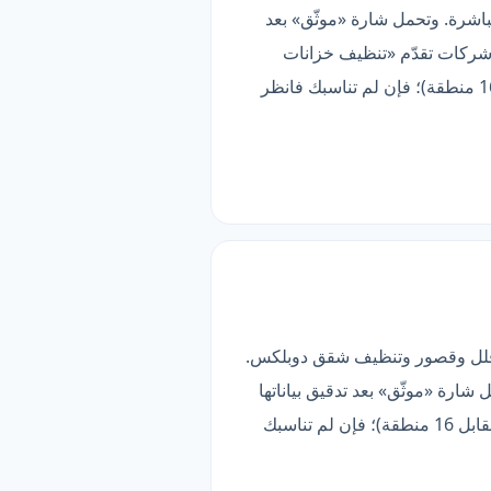
. تتواصل عبر واتساب مباشرة. وتحمل شارة «موثّق» بعد
 شركات تقدّم «تنظيف خزانات
علوية». الأنسب لمن يبحث عن أعمق قائمة خدمات — لكن تغطيتها أضيق من الأوسع في القائمة (1 مقابل 16 منطقة)؛ فإن لم تناسبك فانظر
6 خدمة فرعية). أبرز ما فيها تنظيف فلل وقصور وتنظيف شقق دوبلكس.
رة «موثّق» بعد تدقيق بياناتها
وقناة تواصلها. الأنسب لمن يبحث عن أعمق قائمة خدمات — لكن تغطيتها أضيق من الأوسع في القائمة (1 مقابل 16 منطقة)؛ فإن لم تناسبك