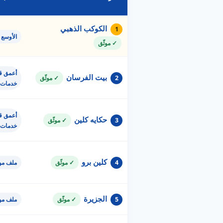
الكوكب الذهبي
1
الأوسع 
✓ موثّق
أعمق قا
بيت الفرسان
2
✓ موثّق
خدمات
أعمق قا
حكايه كلين
3
✓ موثّق
خدمات
كلين برو
4
✓ موثّق
ملف مو
الجزيرة
5
✓ موثّق
ملف مو