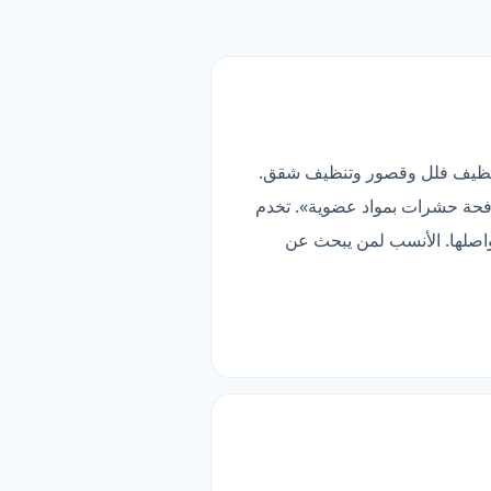
16 منطقة). قائمتها تضم 61 خدمة فرعية، أبرزها تنظيف فلل وقصور وتنظيف شقق.
لاث شركات تقدّم «مكافحة حشرات بمواد عضوية». تخدم
تواصلها. الأنسب لمن يبحث عن