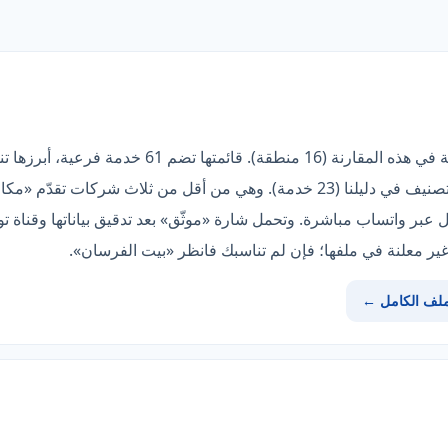
«الكوكب الذهبي» صاحبة أوسع تغطية في هذه المقارنة (
وهو أعلى من متوسط شركات هذا التصنيف في دليلنا (23 خدمة). وهي من أقل من ث
 عبر واتساب مباشرة. وتحمل شارة «موثّق» بعد تدقيق بياناتها وقناة 
ر معلنة في ملفها؛ فإن لم تناسبك فانظر «بيت الفرسان».
ملف الكامل ←