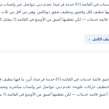
تتميّز «بيت الفرسان» بأعمق قائمة خدمات في القائمة (61 خدمة فرعية). تخدم دبي
ز ما فيها تنظيف فلل وقصور وتنظيف شقق دوبلكس. وهي من أقل من ثلاث
ملف الكامل ←
الخيار الأوضح هنا هو «حكايه كلين»: أعمق قائمة خدمات في القائمة (1
نظيف خزانات علوية». تخدم دبي. تتواصل عبر واتساب مباشرة. وتحمل شا