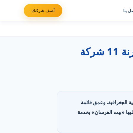
ل بنا
أضف شركتك
أفضل شركات تنظيف فلل وقصور في الإمارات: مقارنة 11 شركة
غطية الجغرافية، وعمق قائمة
اصل. تصدّرت «الكوكب الذهبي» بأوسع تغطية (16 منطقة)، وتليها «بيت الفرسان» بخدمة