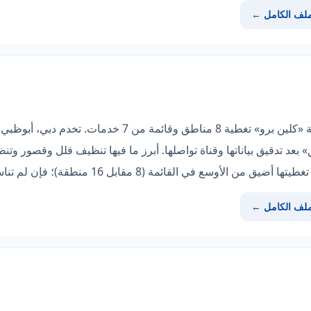
ملف الكامل ←
إن كان همّك التغطية والعمق، فشركة «كلين برو» تغطية 8 مناطق 
بعد تدقيق بياناتها وقناة تواصلها. أبرز ما فيها تنظيف فلل وقصور 
ائمة (8 مقابل 16 منطقة)؛ فإن لم تناسبك فانظر «الكوكب الذهبي».
ملف الكامل ←