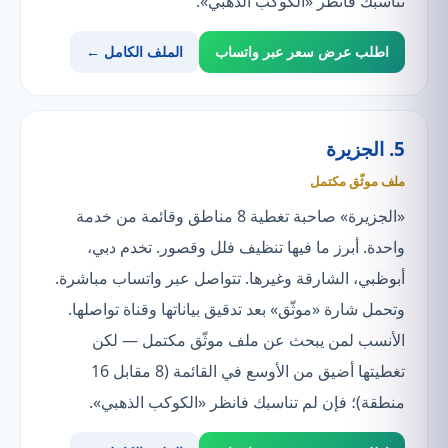
تناسبك فانظر «الكوكب الذهبي».
اطلب عرض سعر عبر واتساب
الملف الكامل ←
5. الجزيرة
ملف موثّق مكتمل
«الجزيرة» صاحبة تغطية 8 مناطق وقائمة من خدمة
واحدة. أبرز ما فيها تنظيف فلل وقصور. تخدم دبي،
أبوظبي، الشارقة وغيرها. تتواصل عبر واتساب مباشرة.
وتحمل شارة «موثّق» بعد تدقيق بياناتها وقناة تواصلها.
الأنسب لمن يبحث عن ملف موثّق مكتمل — لكن
تغطيتها أضيق من الأوسع في القائمة (8 مقابل 16
منطقة)؛ فإن لم تناسبك فانظر «الكوكب الذهبي».