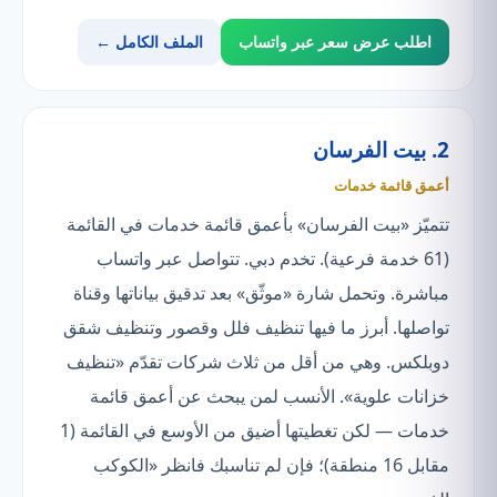
اطلب عرض سعر عبر واتساب
الملف الكامل ←
2. بيت الفرسان
أعمق قائمة خدمات
تتميّز «بيت الفرسان» بأعمق قائمة خدمات في القائمة
(61 خدمة فرعية). تخدم دبي. تتواصل عبر واتساب
مباشرة. وتحمل شارة «موثّق» بعد تدقيق بياناتها وقناة
تواصلها. أبرز ما فيها تنظيف فلل وقصور وتنظيف شقق
دوبلكس. وهي من أقل من ثلاث شركات تقدّم «تنظيف
خزانات علوية». الأنسب لمن يبحث عن أعمق قائمة
خدمات — لكن تغطيتها أضيق من الأوسع في القائمة (1
مقابل 16 منطقة)؛ فإن لم تناسبك فانظر «الكوكب