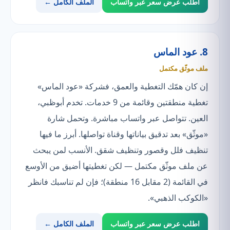
اطلب عرض سعر عبر واتساب
الملف الكامل ←
8. عود الماس
ملف موثّق مكتمل
إن كان همّك التغطية والعمق، فشركة «عود الماس»
تغطية منطقتين وقائمة من 9 خدمات. تخدم أبوظبي،
العين. تتواصل عبر واتساب مباشرة. وتحمل شارة
«موثّق» بعد تدقيق بياناتها وقناة تواصلها. أبرز ما فيها
تنظيف فلل وقصور وتنظيف شقق. الأنسب لمن يبحث
عن ملف موثّق مكتمل — لكن تغطيتها أضيق من الأوسع
في القائمة (2 مقابل 16 منطقة)؛ فإن لم تناسبك فانظر
«الكوكب الذهبي».
اطلب عرض سعر عبر واتساب
الملف الكامل ←