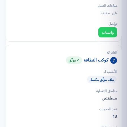
غير معلنة
واتساب
كوكب النظافة
7
✓ موثّق
ملف موثّق مكتمل
منطقتين
13