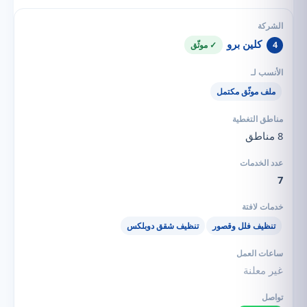
كلين برو
4
✓ موثّق
ملف موثّق مكتمل
8 مناطق
7
تنظيف فلل وقصور
تنظيف شقق دوبلكس
غير معلنة