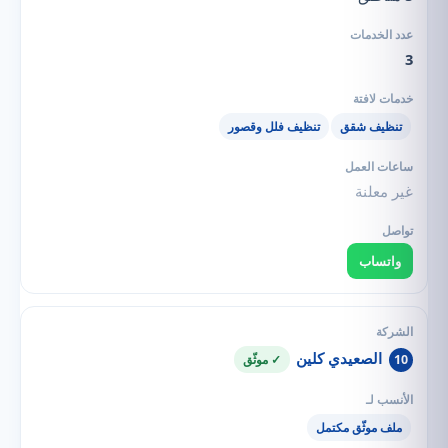
3
تنظيف شقق
تنظيف فلل وقصور
غير معلنة
واتساب
الصعيدي كلين
10
✓ موثّق
ملف موثّق مكتمل