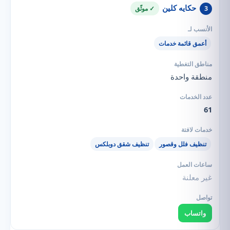
حكايه كلين
3
✓ موثّق
أعمق قائمة خدمات
منطقة واحدة
61
تنظيف فلل وقصور
تنظيف شقق دوبلكس
غير معلنة
واتساب