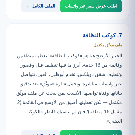
اطلب عرض سعر عبر واتساب
الملف الكامل ←
7. كوكب النظافة
ملف موثّق مكتمل
الخيار الأوضح هنا هو «كوكب النظافة»: تغطية منطقتين
وقائمة من 13 خدمة. أبرز ما فيها تنظيف فلل وقصور
وتنظيف شقق دوبلكس. تخدم أبوظبي، العين. تتواصل
عبر واتساب مباشرة. وتحمل شارة «موثّق» بعد تدقيق
بياناتها وقناة تواصلها. الأنسب لمن يبحث عن ملف موثّق
مكتمل — لكن تغطيتها أضيق من الأوسع في القائمة (2
مقابل 16 منطقة)؛ فإن لم تناسبك فانظر «الكوكب
الذهبي».