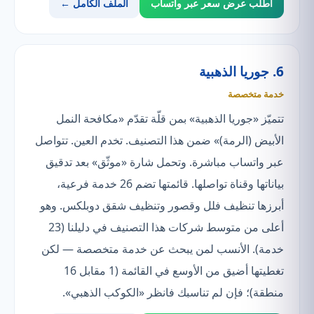
اطلب عرض سعر عبر واتساب
الملف الكامل ←
6. جوريا الذهبية
خدمة متخصصة
تتميّز «جوريا الذهبية» بمن قلّة تقدّم «مكافحة النمل
الأبيض (الرمة)» ضمن هذا التصنيف. تخدم العين. تتواصل
عبر واتساب مباشرة. وتحمل شارة «موثّق» بعد تدقيق
بياناتها وقناة تواصلها. قائمتها تضم 26 خدمة فرعية،
أبرزها تنظيف فلل وقصور وتنظيف شقق دوبلكس. وهو
أعلى من متوسط شركات هذا التصنيف في دليلنا (23
خدمة). الأنسب لمن يبحث عن خدمة متخصصة — لكن
تغطيتها أضيق من الأوسع في القائمة (1 مقابل 16
منطقة)؛ فإن لم تناسبك فانظر «الكوكب الذهبي».