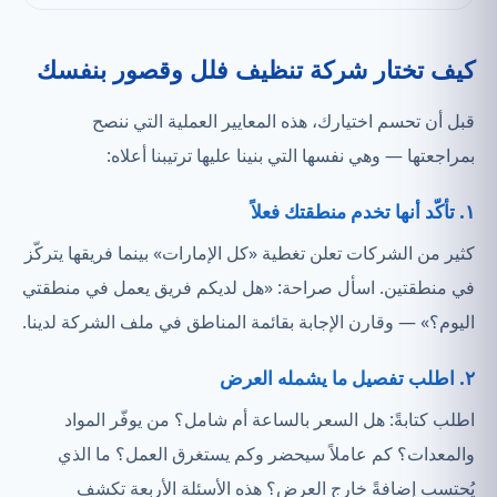
كيف تختار شركة تنظيف فلل وقصور بنفسك
قبل أن تحسم اختيارك، هذه المعايير العملية التي ننصح
بمراجعتها — وهي نفسها التي بنينا عليها ترتيبنا أعلاه:
١. تأكّد أنها تخدم منطقتك فعلاً
كثير من الشركات تعلن تغطية «كل الإمارات» بينما فريقها يتركّز
في منطقتين. اسأل صراحة: «هل لديكم فريق يعمل في منطقتي
اليوم؟» — وقارن الإجابة بقائمة المناطق في ملف الشركة لدينا.
٢. اطلب تفصيل ما يشمله العرض
اطلب كتابةً: هل السعر بالساعة أم شامل؟ من يوفّر المواد
والمعدات؟ كم عاملاً سيحضر وكم يستغرق العمل؟ ما الذي
يُحتسب إضافةً خارج العرض؟ هذه الأسئلة الأربعة تكشف