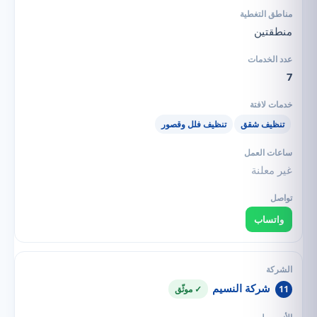
منطقتين
7
تنظيف شقق
تنظيف فلل وقصور
غير معلنة
واتساب
شركة النسيم
11
✓ موثّق