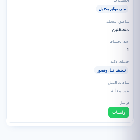
ملف موثّق مكتمل
منطقتين
1
تنظيف فلل وقصور
غير معلنة
واتساب