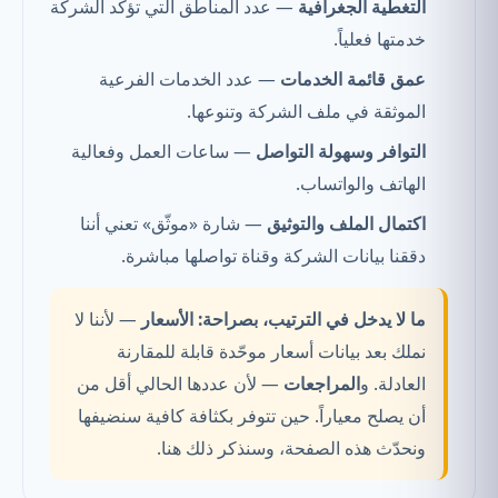
التغطية الجغرافية
— عدد المناطق التي تؤكد الشركة
خدمتها فعلياً.
عمق قائمة الخدمات
— عدد الخدمات الفرعية
الموثقة في ملف الشركة وتنوعها.
التوافر وسهولة التواصل
— ساعات العمل وفعالية
الهاتف والواتساب.
اكتمال الملف والتوثيق
— شارة «موثّق» تعني أننا
دققنا بيانات الشركة وقناة تواصلها مباشرة.
ما لا يدخل في الترتيب، بصراحة:
الأسعار
— لأننا لا
نملك بعد بيانات أسعار موحّدة قابلة للمقارنة
العادلة. و
المراجعات
— لأن عددها الحالي أقل من
أن يصلح معياراً. حين تتوفر بكثافة كافية سنضيفها
ونحدّث هذه الصفحة، وسنذكر ذلك هنا.