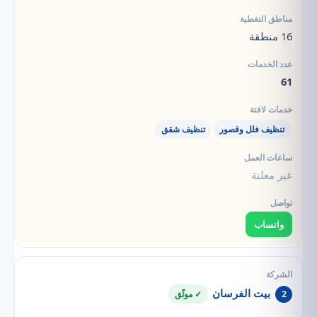
16 منطقة
61
تنظيف فلل وقصور
تنظيف شقق
غير معلنة
واتساب
بيت الفرسان
2
✓ موثّق