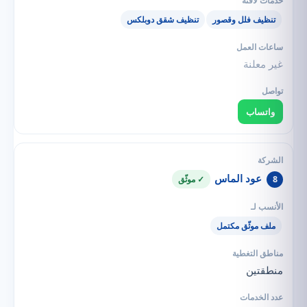
تنظيف فلل وقصور
تنظيف شقق دوبلكس
غير معلنة
واتساب
عود الماس
8
✓ موثّق
ملف موثّق مكتمل
منطقتين