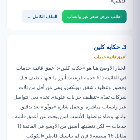
الذهبي».
اطلب عرض سعر عبر واتساب
الملف الكامل ←
3. حكايه كلين
أعمق قائمة خدمات
الخيار الأوضح هنا هو «حكايه كلين»: أعمق قائمة خدمات
في القائمة (61 خدمة فرعية). أبرز ما فيها تنظيف فلل
وقصور وتنظيف شقق دوبلكس. وهي من أقل من ثلاث
شركات تقدّم «تنظيف خزانات علوية». تخدم دبي. تتواصل
عبر واتساب مباشرة. وتحمل شارة «موثّق» بعد تدقيق
بياناتها وقناة تواصلها. الأنسب لمن يبحث عن أعمق قائمة
خدمات — لكن تغطيتها أضيق من الأوسع في القائمة (1
مقابل 16 منطقة)؛ فإن لم تناسبك فانظر «الكوكب