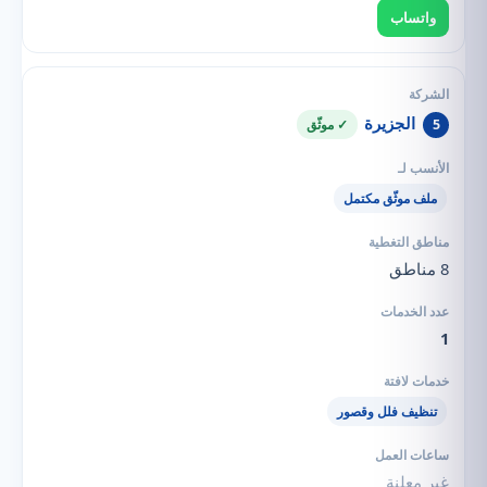
واتساب
الجزيرة
5
✓ موثّق
ملف موثّق مكتمل
8 مناطق
1
تنظيف فلل وقصور
غير معلنة