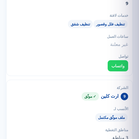
9
تنظيف فلل وقصور
تنظيف شقق
غير معلنة
واتساب
ارت كلين
9
✓ موثّق
ملف موثّق مكتمل
3 مناطق