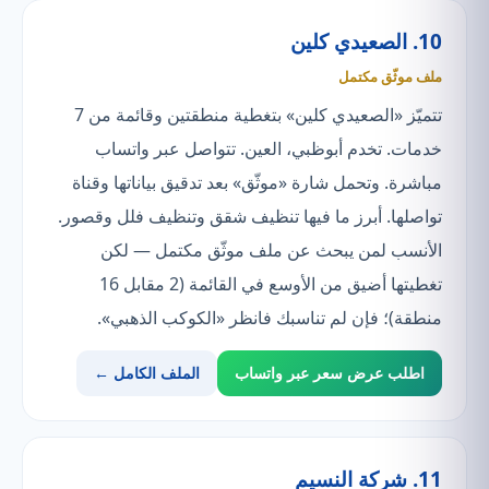
10. الصعيدي كلين
ملف موثّق مكتمل
تتميّز «الصعيدي كلين» بتغطية منطقتين وقائمة من 7
خدمات. تخدم أبوظبي، العين. تتواصل عبر واتساب
مباشرة. وتحمل شارة «موثّق» بعد تدقيق بياناتها وقناة
تواصلها. أبرز ما فيها تنظيف شقق وتنظيف فلل وقصور.
الأنسب لمن يبحث عن ملف موثّق مكتمل — لكن
تغطيتها أضيق من الأوسع في القائمة (2 مقابل 16
منطقة)؛ فإن لم تناسبك فانظر «الكوكب الذهبي».
اطلب عرض سعر عبر واتساب
الملف الكامل ←
11. شركة النسيم