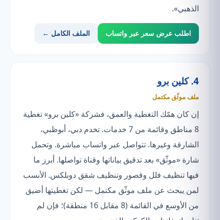
الذهبي».
اطلب عرض سعر عبر واتساب
الملف الكامل ←
4. كلين برو
ملف موثّق مكتمل
إن كان همّك التغطية والعمق، فشركة «كلين برو» تغطية
8 مناطق وقائمة من 7 خدمات. تخدم دبي، أبوظبي،
الشارقة وغيرها. تتواصل عبر واتساب مباشرة. وتحمل
شارة «موثّق» بعد تدقيق بياناتها وقناة تواصلها. أبرز ما
فيها تنظيف فلل وقصور وتنظيف شقق دوبلكس. الأنسب
لمن يبحث عن ملف موثّق مكتمل — لكن تغطيتها أضيق
من الأوسع في القائمة (8 مقابل 16 منطقة)؛ فإن لم