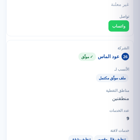
غير معلنة
واتساب
عود الماس
26
✓ موثّق
ملف موثّق مكتمل
منطقتين
9
تنظيف فلل وقصور
تنظيف شقق