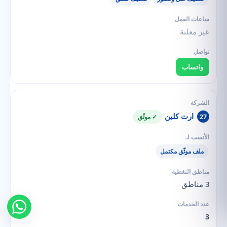
غير معلنة
واتساب
ارت كلين
27
✓ موثّق
ملف موثّق مكتمل
3 مناطق
3