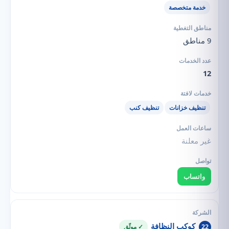
خدمة متخصصة
9 مناطق
12
تنظيف خزانات
تنظيف كنب
غير معلنة
واتساب
كوكب النظافة
22
✓ موثّق