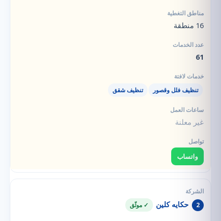
16 منطقة
61
تنظيف فلل وقصور
تنظيف شقق
غير معلنة
واتساب
حكايه كلين
2
✓ موثّق