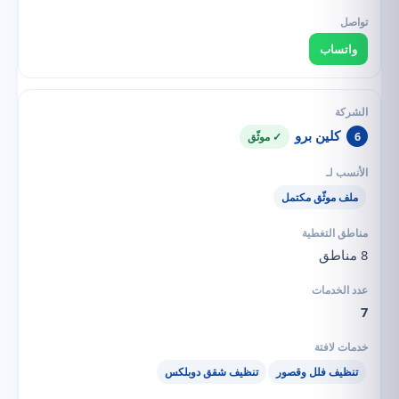
واتساب
كلين برو
6
✓ موثّق
ملف موثّق مكتمل
8 مناطق
7
تنظيف فلل وقصور
تنظيف شقق دوبلكس