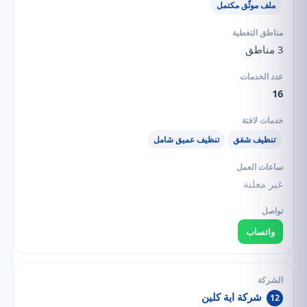
ملف موثّق مكتمل
3 مناطق
16
تنظيف شقق
تنظيف عميق شامل
غير معلنة
واتساب
شركة اية كلين
12