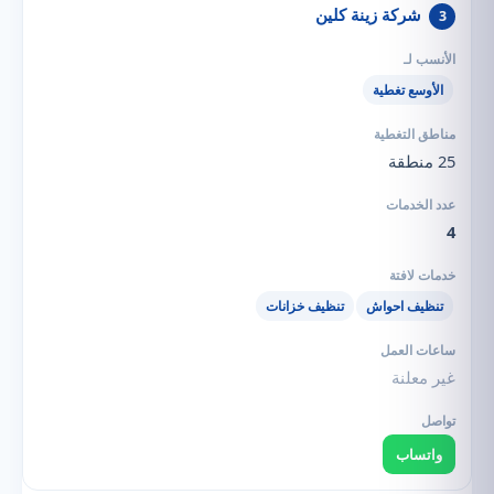
شركة زينة كلين
3
الأوسع تغطية
25 منطقة
4
تنظيف احواش
تنظيف خزانات
غير معلنة
واتساب