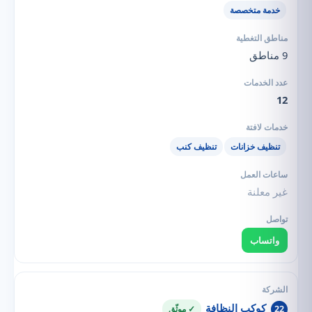
خدمة متخصصة
9 مناطق
12
تنظيف خزانات
تنظيف كنب
غير معلنة
واتساب
كوكب النظافة
22
✓ موثّق