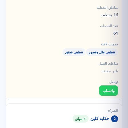
16 منطقة
61
تنظيف فلل وقصور
تنظيف شقق
غير معلنة
واتساب
حكايه كلين
2
✓ موثّق