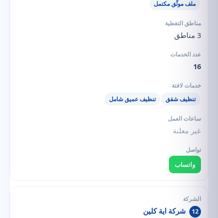
ملف موثّق مكتمل
3 مناطق
16
تنظيف شقق
تنظيف عميق شامل
غير معلنة
واتساب
شركة اية كلين
12