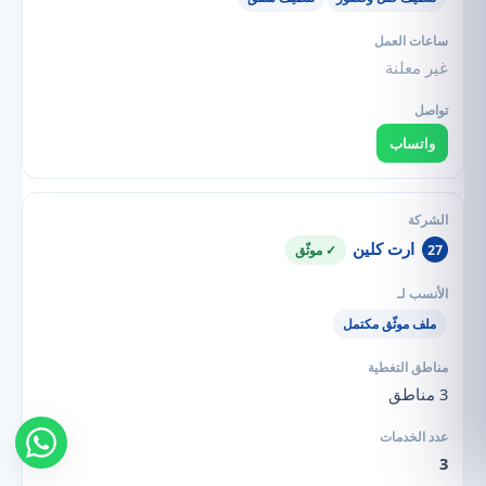
غير معلنة
واتساب
ارت كلين
27
✓ موثّق
ملف موثّق مكتمل
3 مناطق
3