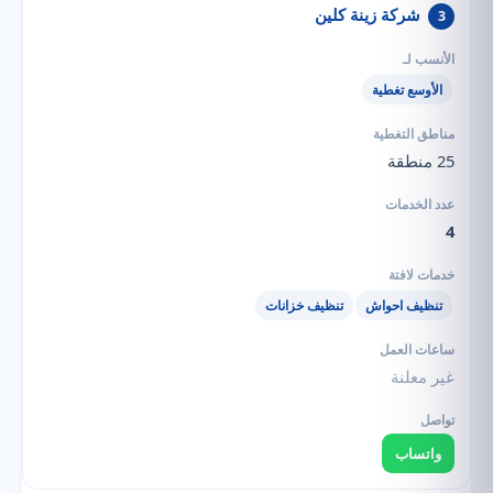
شركة زينة كلين
3
الأوسع تغطية
25 منطقة
4
تنظيف احواش
تنظيف خزانات
غير معلنة
واتساب