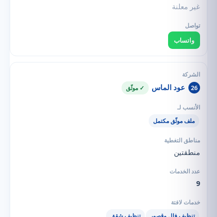
غير معلنة
واتساب
عود الماس
26
✓ موثّق
ملف موثّق مكتمل
منطقتين
9
تنظيف فلل وقصور
تنظيف شقق