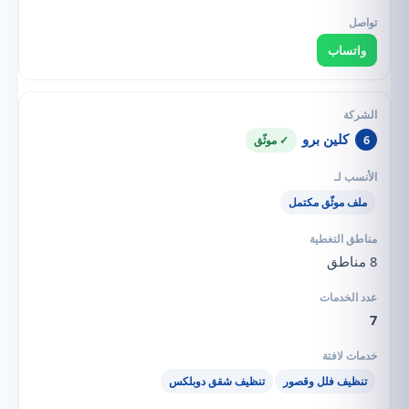
واتساب
كلين برو
6
✓ موثّق
ملف موثّق مكتمل
8 مناطق
7
تنظيف فلل وقصور
تنظيف شقق دوبلكس