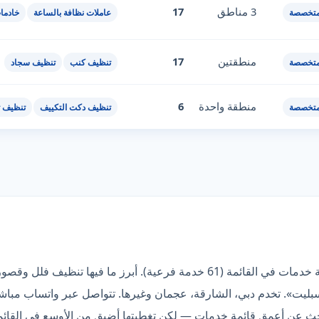
3 مناطق
17
متخصصة
عاملات نظافة بالساعة
خادما
منطقتين
17
متخصصة
تنظيف كنب
تنظيف سجاد
منطقة واحدة
6
متخصصة
تنظيف دكت التكييف
تنظيف ث
«الكوكب الذهبي» صاحبة أعمق قائمة خدمات في القائمة (61 خدمة فرعية). أبر
يت». تخدم دبي، الشارقة، عجمان وغيرها. تتواصل عبر واتساب مباشر