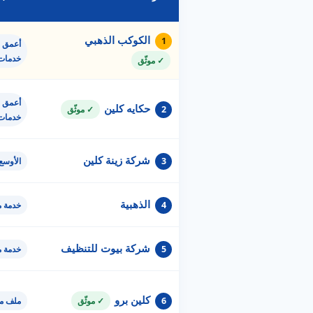
الكوكب الذهبي
1
أعمق ق
خدمات
✓ موثّق
أعمق ق
حكايه كلين
2
✓ موثّق
خدمات
شركة زينة كلين
3
الأوسع
الذهبية
4
خدمة 
شركة بيوت للتنظيف
5
خدمة 
كلين برو
6
✓ موثّق
ملف مو