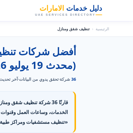
دليل خدمات
الامارات
👑
UAE SERVICES DIRECTORY
الرئيسية
‹
تنظيف شقق ومنازل
(محدث 19 يوليو 2026)
36
شركة
·
تحقق يدوي من البيانات
·
آخر تحديث
قارنّا 36 شركة تنظيف شقق وم
«تنظيف مستشفيات ومراكز طبية» التي