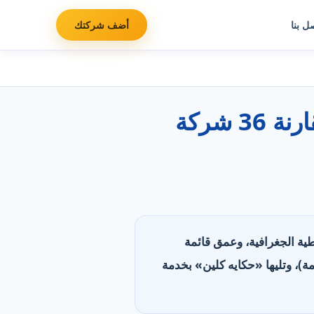
ل بنا
أضف شركتك
أفضل شركات تنظيف شقق ومنازل في الإمارات: مقارنة 36 شركة
لتغطية الجغرافية، وعمق قائمة
عات العمل وقنوات التواصل. تصدّرت «الكوكب الذهبي» بأعمق قائمة خدمات (61 خدمة)، وتليها «حكايه كلين» بخدمة