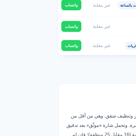
غير معلنة
واتساب
ت بالساعة
غير معلنة
واتساب
غير معلنة
واتساب
ريات
ز ما فيها تنظيف فلل وقصور وتنظيف شقق. وهي من أقل من
ة. وتحمل شارة «موثّق» بعد تدقيق
بياناتها وقناة تواصلها. الأنسب لمن يبحث عن أعمق قائمة خدمات — لكن تغطيتها أضيق من الأوسع في القائمة (16 مقابل 25 منطقة)؛ فإن لم