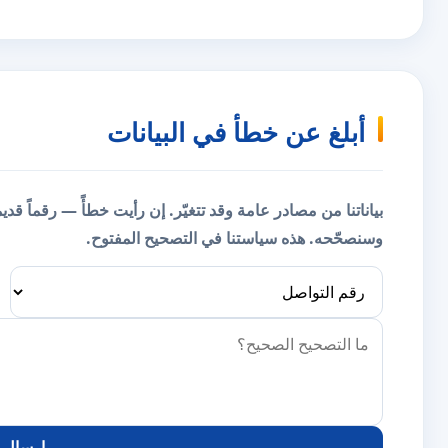
أبلغ عن خطأ في البيانات
بياناتنا من مصادر عامة وقد تتغيّر. إن رأيت خطأً — رقماً قد
وسنصحّحه.
هذه سياستنا في التصحيح المفتوح.
إرسال ا