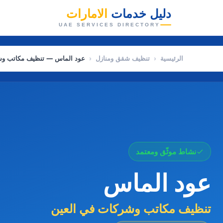
دليل خدمات
الامارات
👑
UAE SERVICES DIRECTORY
الرئيسية
‹
تنظيف شقق ومنازل
‹
عود الماس — تنظيف مكاتب وش
نشاط موثّق ومعتمد
عود الماس
تنظيف مكاتب وشركات في العين