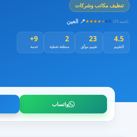
تنظيف مكاتب وشركات
📍 العين
★
★
★
★
★
4.5
(23 تقييم)
9+
2
23
4.5
التقييم
تقييم موثّق
منطقة تغطية
خدمة
واتساب