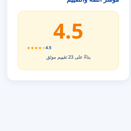
4.5
★
★
★
★
★
4.5
بناءً على 23 تقييم موثق