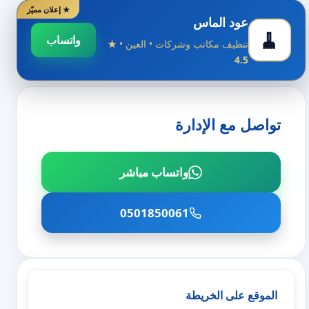
★ إعلان مميّز
عود الماس
🧹
واتساب
تنظيف مكاتب وشركات • العين •
★
4.5
تواصل مع الإدارة
واتساب مباشر
0501850061
الموقع على الخريطة