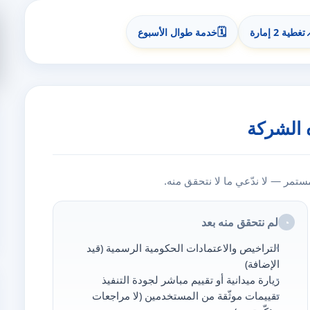
🗓️
تغطية 2 إمارة
خدمة طوال الأسبوع
 الشركة
مر — لا ندّعي ما لا نتحقق منه.
لم نتحقق منه بعد
◔
التراخيص والاعتمادات الحكومية الرسمية (قيد
الإضافة)
زيارة ميدانية أو تقييم مباشر لجودة التنفيذ
تقييمات موثّقة من المستخدمين (لا مراجعات