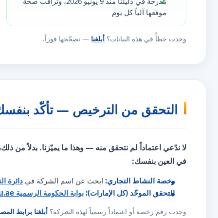
مُدرجة في دليلنا منذ 9 يونيو 2026، وتُراقَب صحّة
موقعها آلياً كل يوم
وجدت خطأً في هذه البيانات؟
أبلغنا
— نصحّحها فوراً.
التحقق من الترخيص — تأكّد بنفسك
لا ندّعي اعتماداً لم نتحقق منه — وهذا ما يميّزنا. بدلاً من ذلك
في العين بنفسك:
رخصة النشاط التجاري:
ابحث عن اسم الشركة في
دائرة ال
التحقق الموحّد (كل الإمارات):
بوابة الحكومة الرسمية u.ae
وجدت رقم رخصة أو اعتماداً رسمياً لهذه الشركة؟
أبلغنا برابط المص