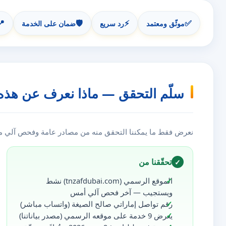
📍
🛡️
⚡
✅
موثّق ومعتمد
رد سريع
ضمان على الخدمة
سلّم التحقق — ماذا نعرف عن هذه
نعرض فقط ما يمكننا التحقق منه من مصادر عامة وفحص آلي مست
تحقّقنا من
✓
الموقع الرسمي (tnzafdubai.com) نشط
ويستجيب — آخر فحص آلي أمس
رقم تواصل إماراتي صالح الصيغة (واتساب مباشر)
يعرض 9 خدمة على موقعه الرسمي (مصدر بياناتنا)