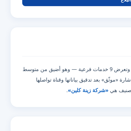
تغطي منطقتين أبرزها أبوظبي، العين، وتعرض 9 خدمات فرعية — وهو أضيق من متوسط
حمل شارة «موثّق» بعد تدقيق بياناتها وقناة تواصلها
لتصنيف هي
«شركة زينة كلين»
.