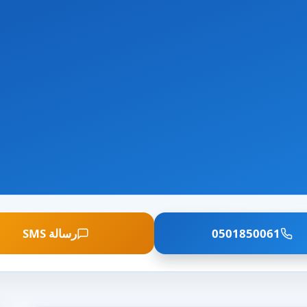
0501850061
رسالة SMS