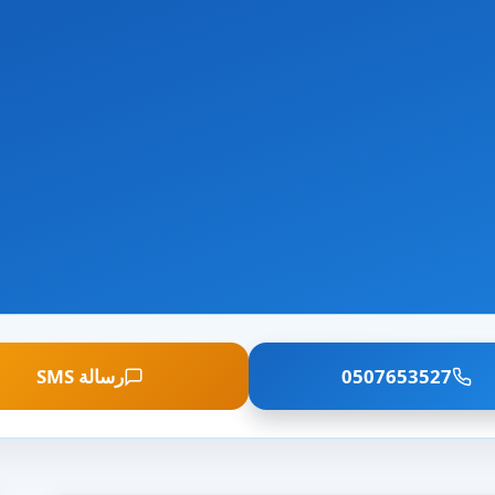
0507653527
رسالة SMS