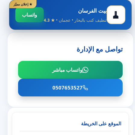
★ إعلان مميّز
بيت الفرسان
🧹
واتساب
تنظيف كنب بالبخار • عجمان •
★ 4.3
تواصل مع الإدارة
واتساب مباشر
0507653527
الموقع على الخريطة