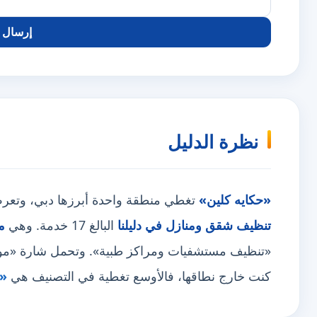
إرسال ا
نظرة الدليل
«حكايه كلين»
تغطي منطقة واحدة أبرزها دبي، وتعرض 61 خدمة فرعي
تنظيف شقق ومنازل في دليلنا
البالغ 17 خدمة. وهي
م
«تنظيف مستشفيات ومراكز طبية». وتحمل شارة «موثّق» 
كنت خارج نطاقها، فالأوسع تغطية في التصنيف هي
«ش