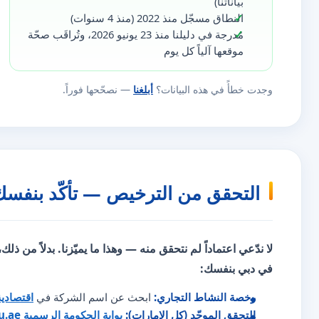
بياناتنا)
النطاق مسجّل منذ 2022 (منذ 4 سنوات)
مُدرجة في دليلنا منذ 23 يونيو 2026، وتُراقَب صحّة
موقعها آلياً كل يوم
وجدت خطأً في هذه البيانات؟
أبلغنا
— نصحّحها فوراً.
التحقق من الترخيص — تأكّد بنفسك
لا ندّعي اعتماداً لم نتحقق منه — وهذا ما يميّزنا. بدلاً من ذلك
في دبي بنفسك:
رخصة النشاط التجاري:
ابحث عن اسم الشركة في
اقتصادي
التحقق الموحّد (كل الإمارات):
بوابة الحكومة الرسمية u.ae