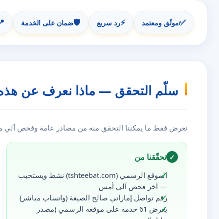
📍
🛡️
⚡
✅
موثّق ومعتمد
رد سريع
ضمان على الخدمة
سلّم التحقق — ماذا نعرف عن هذه
نعرض فقط ما يمكننا التحقق منه من مصادر عامة وفحص آلي مست
تحقّقنا من
✓
الموقع الرسمي (tshteebat.com) نشط ويستجيب
— آخر فحص آلي أمس
رقم تواصل إماراتي صالح الصيغة (واتساب مباشر)
يعرض 61 خدمة على موقعه الرسمي (مصدر