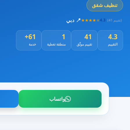
تنظيف شقق
📍 دبي
★
★
★
★
★
4.3
(41 تقييم)
61+
1
41
4.3
التقييم
تقييم موثّق
منطقة تغطية
خدمة
واتساب