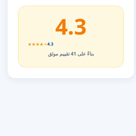
4.3
★
★
★
★
★
4.3
بناءً على 41 تقييم موثق