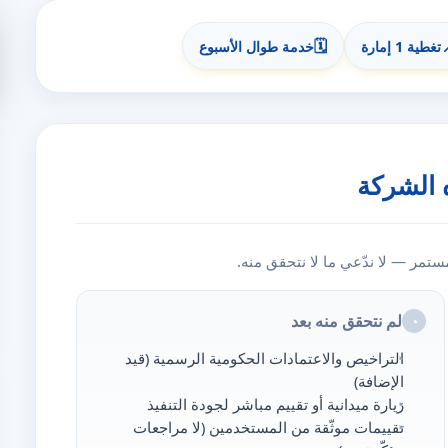
🗓️
تغطية 1 إمارة
خدمة طوال الأسبوع
 الشركة
مر — لا ندّعي ما لا نتحقق منه.
لم نتحقق منه بعد
◔
التراخيص والاعتمادات الحكومية الرسمية (قيد
الإضافة)
زيارة ميدانية أو تقييم مباشر لجودة التنفيذ
تقييمات موثّقة من المستخدمين (لا مراجعات