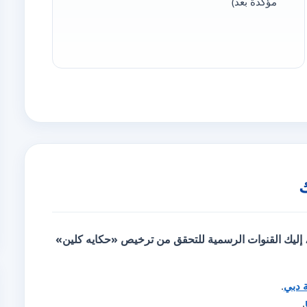
مؤكّدة بعد)
، إليك
القنوات الرسمية للتحقق
من ترخيص «حكايه كلين»
ة دبي
.
.