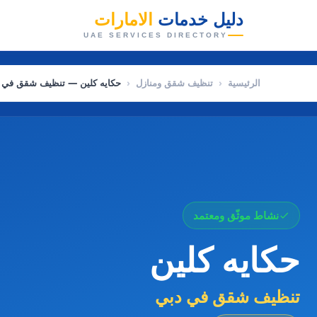
دليل خدمات
الامارات
👑
UAE SERVICES DIRECTORY
الرئيسية
‹
تنظيف شقق ومنازل
‹
حكايه كلين — تنظيف شقق في 
نشاط موثّق ومعتمد
حكايه كلين
تنظيف شقق في دبي