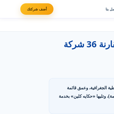
ل بنا
أضف شركتك
أفضل شركات تنظيف شقق ومنازل في الإمارات: مقارنة 36 شركة
لتغطية الجغرافية، وعمق قائمة
عات العمل وقنوات التواصل. تصدّرت «الكوكب الذهبي» بأعمق قائمة خدمات (61 خدمة)، وتليها «حكايه كلين» بخدمة