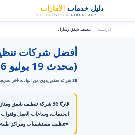
دليل خدمات
الامارات
👑
UAE SERVICES DIRECTORY
الرئيسية
‹
تنظيف شقق ومنازل
(محدث 19 يوليو 2026)
36
شركة
·
تحقق يدوي من البيانات
·
آخر تحديث
قارنّا 36 شركة تنظيف شقق وم
«تنظيف مستشفيات ومراكز طبية» التي