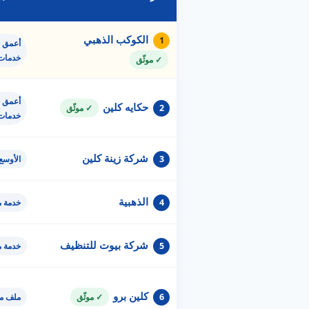
الكوكب الذهبي
1
أعمق ق
خدمات
✓ موثّق
أعمق ق
حكايه كلين
2
✓ موثّق
خدمات
شركة زينة كلين
3
الأوسع
الذهبية
4
خدمة 
شركة بيوت للتنظيف
5
خدمة 
كلين برو
6
✓ موثّق
ملف مو