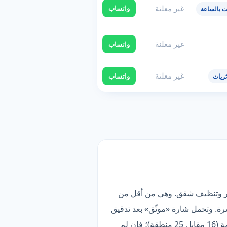
غير معلنة
واتساب
ت بالساعة
غير معلنة
واتساب
غير معلنة
واتساب
ريات
ز ما فيها تنظيف فلل وقصور وتنظيف شقق. وهي من أقل من
ة. وتحمل شارة «موثّق» بعد تدقيق
بياناتها وقناة تواصلها. الأنسب لمن يبحث عن أعمق قائمة خدمات — لكن تغطيتها أضيق من الأوسع في القائمة (16 مقابل 25 منطقة)؛ فإن لم