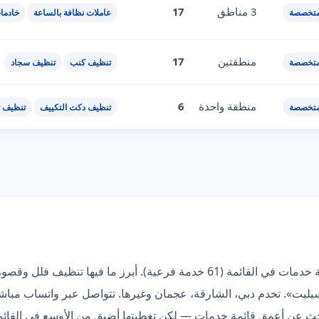
3 مناطق
17
متخصصة
عاملات نظافة بالساعة
خادما
منطقتين
17
متخصصة
تنظيف كنب
تنظيف سجاد
منطقة واحدة
6
متخصصة
تنظيف دكت التكييف
تنظيف ث
«الكوكب الذهبي» صاحبة أعمق قائمة خدمات في القائمة (61 خدمة فرعية). أبر
يت». تخدم دبي، الشارقة، عجمان وغيرها. تتواصل عبر واتساب مباشر