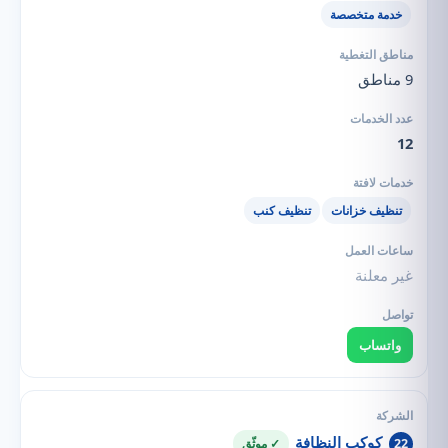
خدمة متخصصة
9 مناطق
12
تنظيف خزانات
تنظيف كنب
غير معلنة
واتساب
كوكب النظافة
22
✓ موثّق