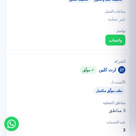
غير معلنة
واتساب
ارت كلين
27
✓ موثّق
ملف موثّق مكتمل
3 مناطق
3