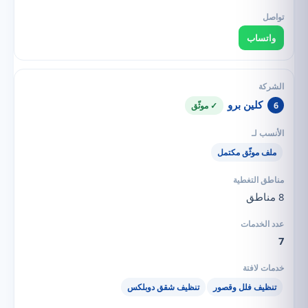
واتساب
كلين برو
6
✓ موثّق
ملف موثّق مكتمل
8 مناطق
7
تنظيف فلل وقصور
تنظيف شقق دوبلكس