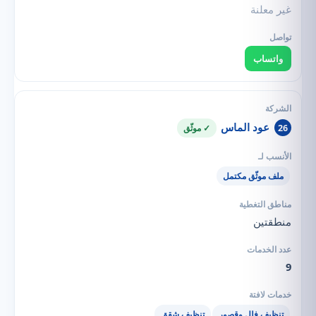
غير معلنة
واتساب
عود الماس
26
✓ موثّق
ملف موثّق مكتمل
منطقتين
9
تنظيف فلل وقصور
تنظيف شقق