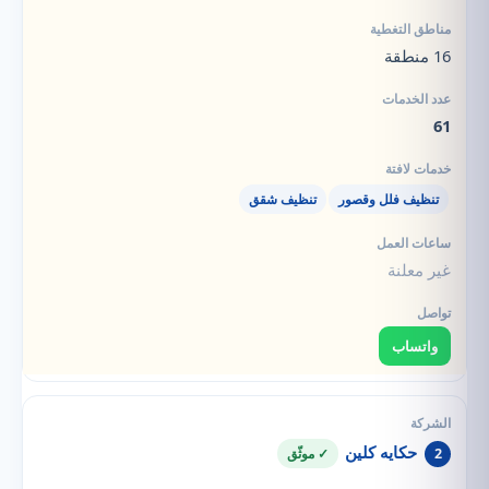
16 منطقة
61
تنظيف فلل وقصور
تنظيف شقق
غير معلنة
واتساب
حكايه كلين
2
✓ موثّق