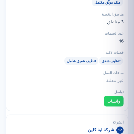
ملف موثّق مكتمل
3 مناطق
16
تنظيف شقق
تنظيف عميق شامل
غير معلنة
واتساب
شركة اية كلين
12