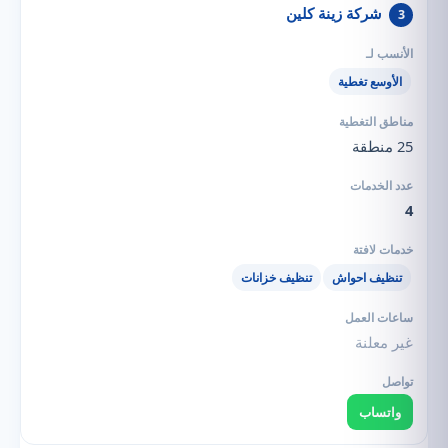
شركة زينة كلين
3
الأوسع تغطية
25 منطقة
4
تنظيف احواش
تنظيف خزانات
غير معلنة
واتساب