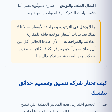
اكتمال الملف والتوثيق
— شارة «موثّق» تعني أننا
دققنا بيانات الشركة وقناة تواصلها مباشرة.
ما لا يدخل في الترتيب، بصراحة:
الأسعار
— لأننا لا
نملك بعد بيانات أسعار موحّدة قابلة للمقارنة
العادلة. و
المراجعات
— لأن عددها الحالي أقل من
أن يصلح معياراً. حين تتوفر بكثافة كافية سنضيفها
ونحدّث هذه الصفحة، وسنذكر ذلك هنا.
كيف تختار شركة تنسيق وتصميم حدائق
بنفسك
قبل أن تحسم اختيارك، هذه المعايير العملية التي ننصح
بمراجعتها — وهي نفسها التي بنينا عليها ترتيبنا أعلاه: