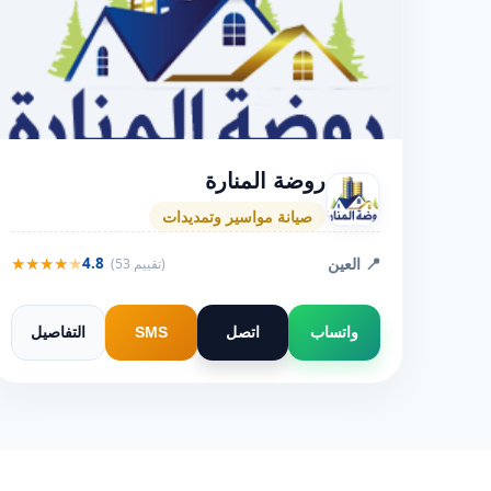
روضة المنارة
صيانة مواسير وتمديدات
★
★
★
★
★
📍 العين
4.8
(53 تقييم)
واتساب
اتصل
SMS
التفاصيل