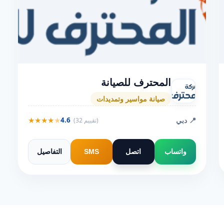
المحترف للصيانة
صيانة مواسير وتمديدات
★
★
★
★
★
📍 دبي
4.6
(32 تقييم)
واتساب
اتصل
SMS
التفاصيل