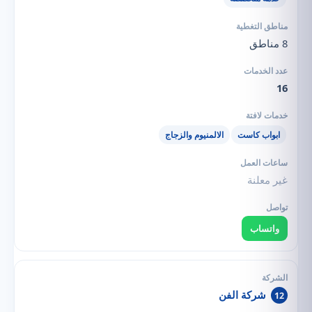
8 مناطق
16
ابواب كاست
الالمنيوم والزجاج
غير معلنة
واتساب
شركة الفن
12