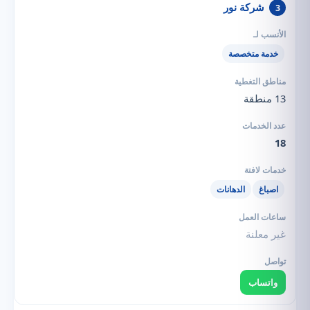
شركة نور
3
خدمة متخصصة
13 منطقة
18
اصباغ
الدهانات
غير معلنة
واتساب