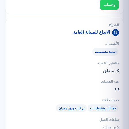
واتساب
الابداع للصيانة العامة
15
خدمة متخصصة
8 مناطق
13
دهانات وتشطيبات
تركيب ورق جدران
غير معلنة