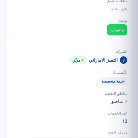
غير معلنة
واتساب
التميز الاماراتي
7
✓ موثّق
خدمة متخصصة
7 مناطق
12