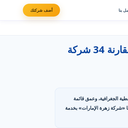
ل بنا
أضف شركتك
أفضل شركات دهانات وصباغة منازل في الإمارات: مقارنة 34 شركة
التغطية الجغرافية، وعمق قائمة
. تصدّرت «شركة البراق» بأوسع تغطية (20 منطقة)، وتليها «شركة زهرة الإمارات» بخدمة