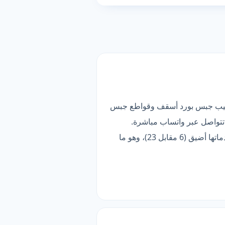
طقة). قائمتها تضم 6 خدمات فرعية، أبرزها تركيب جبس بورد أسقف وقواطع جبس
تتواصل عبر واتساب مباشرة.
وتحمل شارة «موثّق» بعد تدقيق بياناتها وقناة تواصلها. الأنسب لمن يبحث عن الأوسع تغطية — لكن قائمة خدماتها أضيق (6 مقابل 23)، وهو ما