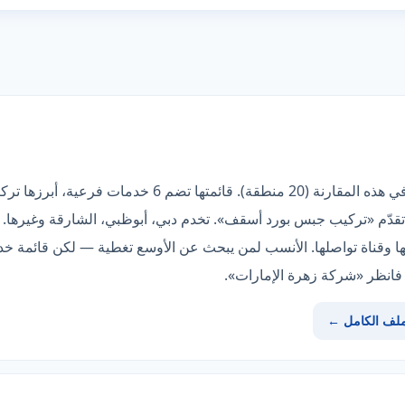
«شركة البراق» صاحبة أوسع تغطية في هذه المقارنة (20 من
قدّم «تركيب جبس بورد أسقف». تخدم دبي، أبوظبي، الشارقة وغيرها. 
ك فانظر «شركة زهرة الإمارات».
ملف الكامل ←