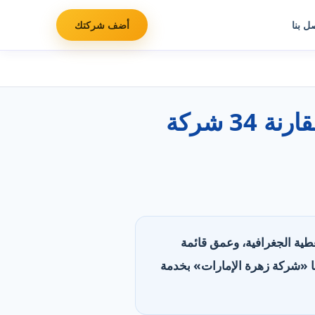
ل بنا
أضف شركتك
أفضل شركات دهانات وصباغة منازل في الإمارات: مقارنة 34 شركة
التغطية الجغرافية، وعمق قائمة
. تصدّرت «شركة البراق» بأوسع تغطية (20 منطقة)، وتليها «شركة زهرة الإمارات» بخدمة