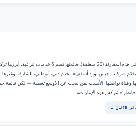
«شركة البراق» صاحبة أوسع تغطية في هذه المقارنة (20 من
قدّم «تركيب جبس بورد أسقف». تخدم دبي، أبوظبي، الشارقة وغيرها. 
ك فانظر «شركة زهرة الإمارات».
ملف الكامل ←