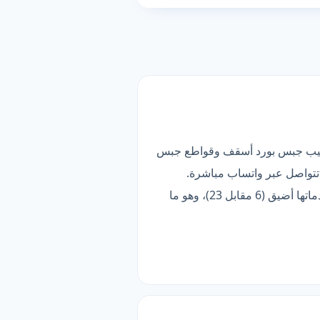
طقة). قائمتها تضم 6 خدمات فرعية، أبرزها تركيب جبس بورد أسقف وقواطع جبس
تتواصل عبر واتساب مباشرة.
وتحمل شارة «موثّق» بعد تدقيق بياناتها وقناة تواصلها. الأنسب لمن يبحث عن الأوسع تغطية — لكن قائمة خدماتها أضيق (6 مقابل 23)، وهو ما