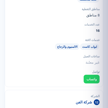
8 مناطق
16
ابواب كاست
الالمنيوم والزجاج
غير معلنة
واتساب
شركة الفن
12