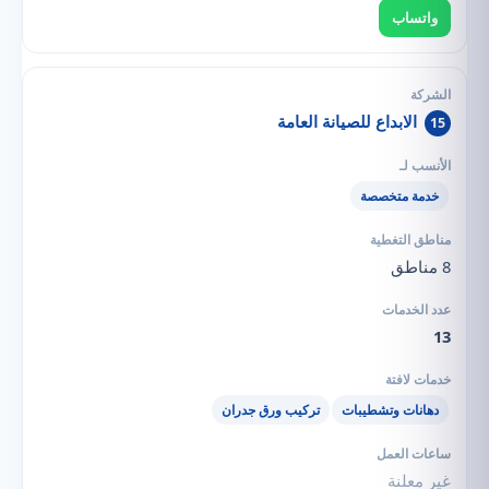
واتساب
الابداع للصيانة العامة
15
خدمة متخصصة
8 مناطق
13
دهانات وتشطيبات
تركيب ورق جدران
غير معلنة