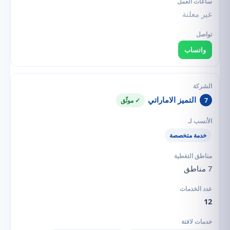
غير معلنة
واتساب
التميز الاماراتي
7
✓ موثّق
خدمة متخصصة
7 مناطق
12