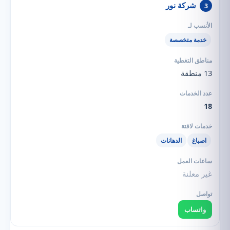
شركة نور
3
خدمة متخصصة
13 منطقة
18
اصباغ
الدهانات
غير معلنة
واتساب