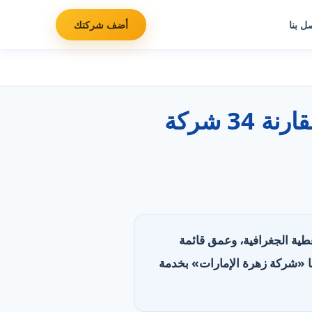
ل بنا
أضف شركتك
أفضل شركات دهانات وصباغة منازل في الإمارات: مقارنة 34 شركة
التغطية الجغرافية، وعمق قائمة
. تصدّرت «شركة البراق» بأوسع تغطية (20 منطقة)، وتليها «شركة زهرة الإمارات» بخدمة