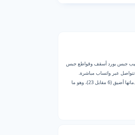
طقة). قائمتها تضم 6 خدمات فرعية، أبرزها تركيب جبس بورد أسقف وقواطع جبس
تتواصل عبر واتساب مباشرة.
وتحمل شارة «موثّق» بعد تدقيق بياناتها وقناة تواصلها. الأنسب لمن يبحث عن الأوسع تغطية — لكن قائمة خدماتها أضيق (6 مقابل 23)، وهو ما