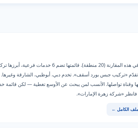
«شركة البراق» صاحبة أوسع تغطية في هذه المقارنة (20 من
قدّم «تركيب جبس بورد أسقف». تخدم دبي، أبوظبي، الشارقة وغيرها. 
ك فانظر «شركة زهرة الإمارات».
ملف الكامل ←