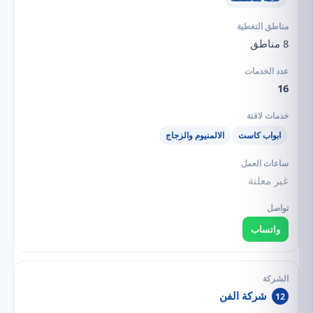
8 مناطق
16
ابواب كاست
الالمنيوم والزجاج
غير معلنة
واتساب
شركة الفن
12