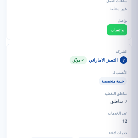
غير معلنة
واتساب
التميز الاماراتي
7
✓ موثّق
خدمة متخصصة
7 مناطق
12