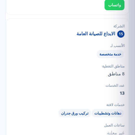
واتساب
الابداع للصيانة العامة
15
خدمة متخصصة
8 مناطق
13
دهانات وتشطيبات
تركيب ورق جدران
غير معلنة