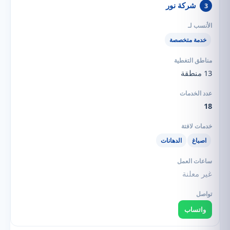
شركة نور
3
خدمة متخصصة
13 منطقة
18
اصباغ
الدهانات
غير معلنة
واتساب