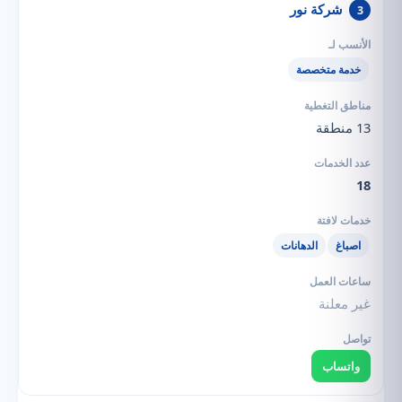
شركة نور
3
خدمة متخصصة
13 منطقة
18
اصباغ
الدهانات
غير معلنة
واتساب