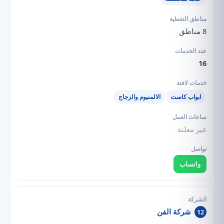
8 مناطق
16
ابواب كاست
الالمنيوم والزجاج
غير معلنة
واتساب
شركة الفن
12