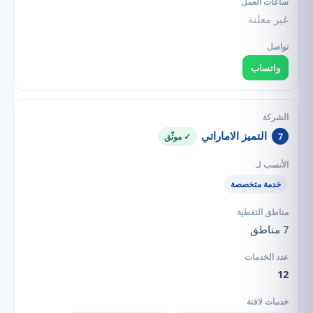
غير معلنة
واتساب
التميز الاماراتي
7
✓ موثّق
خدمة متخصصة
7 مناطق
12