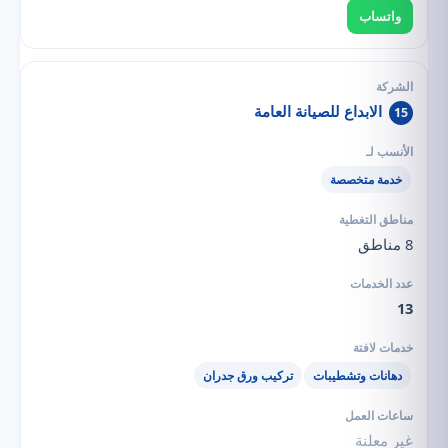
واتساب
الابداع للصيانة العامة
15
خدمة متخصصة
8 مناطق
13
دهانات وتشطيبات
تركيب ورق جدران
غير معلنة