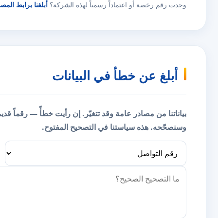
وجدت رقم رخصة أو اعتماداً رسمياً لهذه الشركة؟
أبلغنا برابط المص
أبلغ عن خطأ في البيانات
بياناتنا من مصادر عامة وقد تتغيّر. إن رأيت خطأً — رقماً قد
وسنصحّحه.
هذه سياستنا في التصحيح المفتوح.