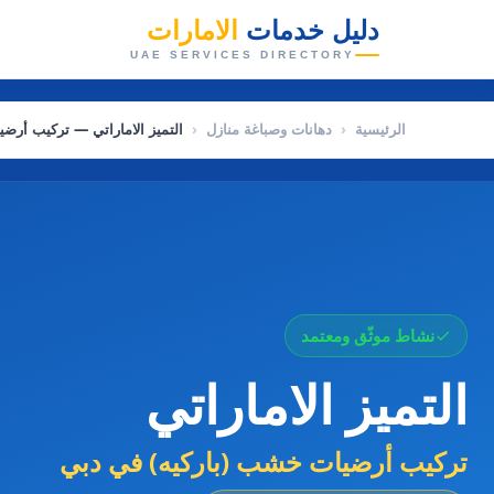
دليل خدمات
الامارات
👑
UAE SERVICES DIRECTORY
الرئيسية
‹
دهانات وصباغة منازل
‹
التميز الاماراتي — تركيب أرض
نشاط موثّق ومعتمد
التميز الاماراتي
تركيب أرضيات خشب (باركيه) في دبي