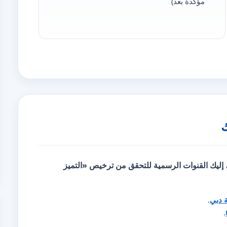
مؤكّدة بعد)
، إليك
القنوات الرسمية للتحقق
من ترخيص «التميز
ة دبي
.
.