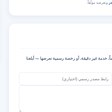
در
ونعرضه موثّقاً.
يماً، خدمة غير دقيقة، أو رخصة رسمية نعرضها — أبلغنا