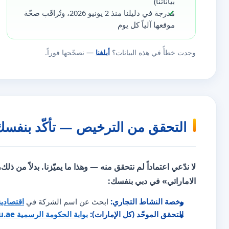
بياناتنا)
مُدرجة في دليلنا منذ 2 يونيو 2026، وتُراقَب صحّة
موقعها آلياً كل يوم
وجدت خطأً في هذه البيانات؟
أبلغنا
— نصحّحها فوراً.
التحقق من الترخيص — تأكّد بنفسك
لا ندّعي اعتماداً لم نتحقق منه — وهذا ما يميّزنا. بدلاً من ذلك
الاماراتي» في دبي بنفسك:
رخصة النشاط التجاري:
ابحث عن اسم الشركة في
اقتصادي
التحقق الموحّد (كل الإمارات):
بوابة الحكومة الرسمية u.ae