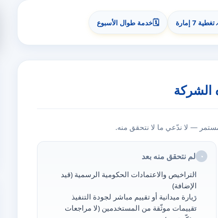
🗓️
تغطية 7 إمارة
خدمة طوال الأسبوع
 الشركة
مر — لا ندّعي ما لا نتحقق منه.
لم نتحقق منه بعد
◔
التراخيص والاعتمادات الحكومية الرسمية (قيد
الإضافة)
زيارة ميدانية أو تقييم مباشر لجودة التنفيذ
تقييمات موثّقة من المستخدمين (لا مراجعات