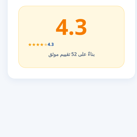
4.3
★
★
★
★
★
4.3
بناءً على 52 تقييم موثق