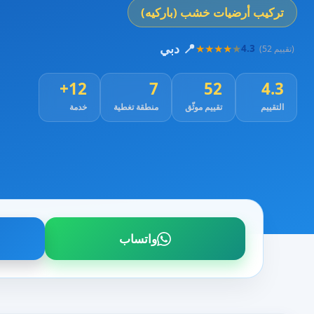
تركيب أرضيات خشب (باركيه)
📍 دبي
★
★
★
★
★
4.3
(52 تقييم)
12+
7
52
4.3
التقييم
تقييم موثّق
منطقة تغطية
خدمة
واتساب