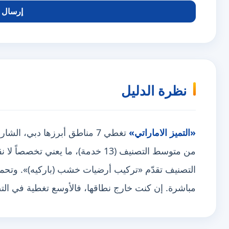
إرسال ا
نظرة الدليل
«التميز الاماراتي»
من متوسط التصنيف (13 خدمة)، ما يعني تخصصاً لا نقصاً. وهي
التصنيف تقدّم «تركيب أرضيات خشب (باركيه)». وتحمل ش
مباشرة. إن كنت خارج نطاقها، فالأوسع تغطية في ا