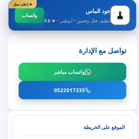
★ إعلان مميّز
عود الماس
🧹
واتساب
تنظيف فلل وقصور • أبوظبي •
★ 4.8
تواصل مع الإدارة
واتساب مباشر
0522017335
الموقع على الخريطة