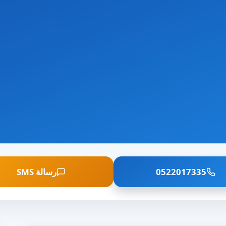
0522017335
رسالة SMS