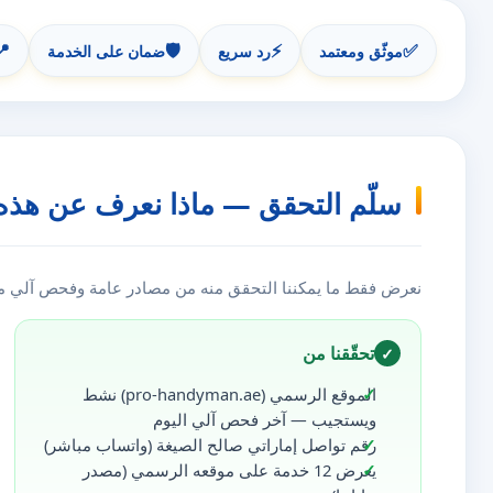
📍
🛡️
⚡
✅
موثّق ومعتمد
رد سريع
ضمان على الخدمة
سلّم التحقق — ماذا نعرف عن هذه
نعرض فقط ما يمكننا التحقق منه من مصادر عامة وفحص آلي مست
تحقّقنا من
✓
الموقع الرسمي (pro-handyman.ae) نشط
ويستجيب — آخر فحص آلي اليوم
رقم تواصل إماراتي صالح الصيغة (واتساب مباشر)
يعرض 12 خدمة على موقعه الرسمي (مصدر