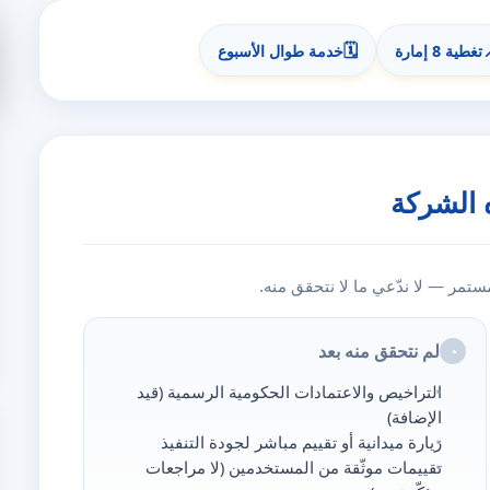
🗓️
تغطية 8 إمارة
خدمة طوال الأسبوع
 الشركة
مر — لا ندّعي ما لا نتحقق منه.
لم نتحقق منه بعد
◔
التراخيص والاعتمادات الحكومية الرسمية (قيد
الإضافة)
زيارة ميدانية أو تقييم مباشر لجودة التنفيذ
تقييمات موثّقة من المستخدمين (لا مراجعات