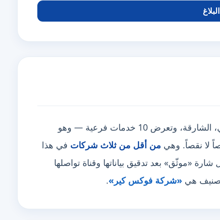
لبلاغ
تغطي 8 مناطق أبرزها دبي، أبوظبي، الشارقة، وتعرض 10 خدمات فرعية — وهو
من أقل من ثلاث شركات
في هذا
رة «موثّق» بعد تدقيق بياناتها وقناة تواصلها
لتصنيف هي
«شركة فوكس كير»
.