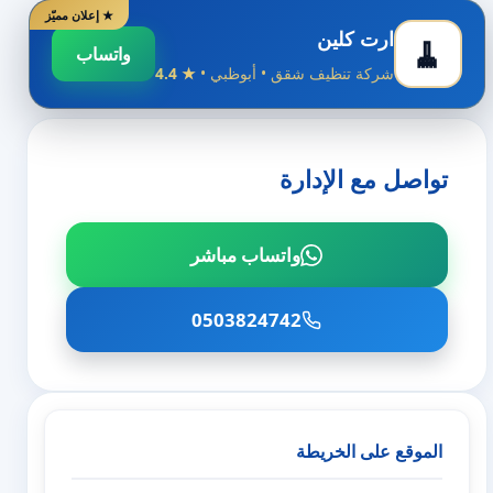
★ إعلان مميّز
ارت كلين
🧹
واتساب
شركة تنظيف شقق • أبوظبي •
★ 4.4
تواصل مع الإدارة
واتساب مباشر
0503824742
الموقع على الخريطة