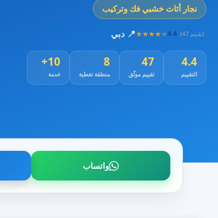
نجار أثاث خشبي فك وتركيب
📍 دبي
★
★
★
★
★
4.4
(47 تقييم)
10+
8
47
4.4
التقييم
تقييم موثّق
منطقة تغطية
خدمة
واتساب