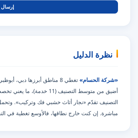
إرسال ا
نظرة الدليل
«شركة الحسام»
أضيق من متوسط التصنيف (11 خدمة)، ما يعني تخصصاً لا نقصاً. وهي
التصنيف تقدّم «نجار أثاث خشبي فك وتركيب». وتحمل شا
مباشرة. إن كنت خارج نطاقها، فالأوسع تغطية في ا