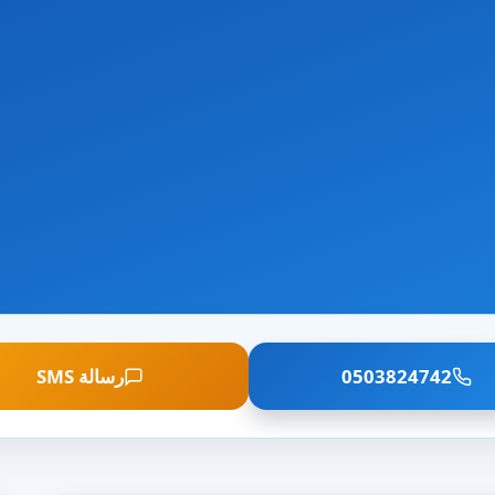
0503824742
رسالة SMS