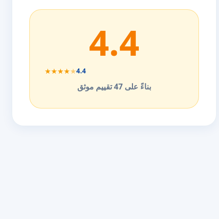
4.4
★
★
★
★
★
4.4
بناءً على 47 تقييم موثق