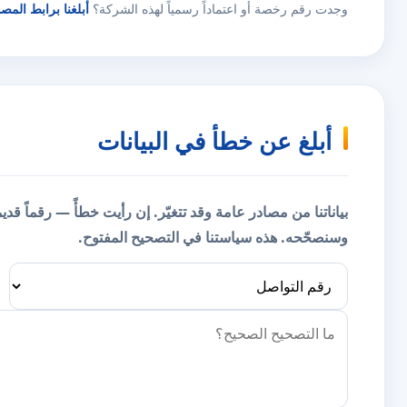
وجدت رقم رخصة أو اعتماداً رسمياً لهذه الشركة؟
أبلغنا برابط المص
أبلغ عن خطأ في البيانات
بياناتنا من مصادر عامة وقد تتغيّر. إن رأيت خطأً — رقماً قد
وسنصحّحه.
هذه سياستنا في التصحيح المفتوح.