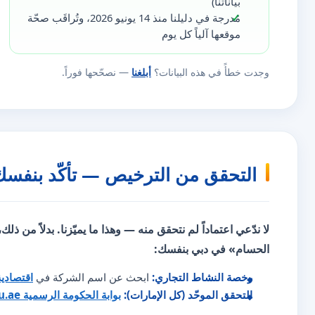
بياناتنا)
مُدرجة في دليلنا منذ 14 يونيو 2026، وتُراقَب صحّة
موقعها آلياً كل يوم
وجدت خطأً في هذه البيانات؟
أبلغنا
— نصحّحها فوراً.
التحقق من الترخيص — تأكّد بنفسك
لا ندّعي اعتماداً لم نتحقق منه — وهذا ما يميّزنا. بدلاً من ذلك
الحسام» في دبي بنفسك:
رخصة النشاط التجاري:
ابحث عن اسم الشركة في
اقتصادي
التحقق الموحّد (كل الإمارات):
بوابة الحكومة الرسمية u.ae