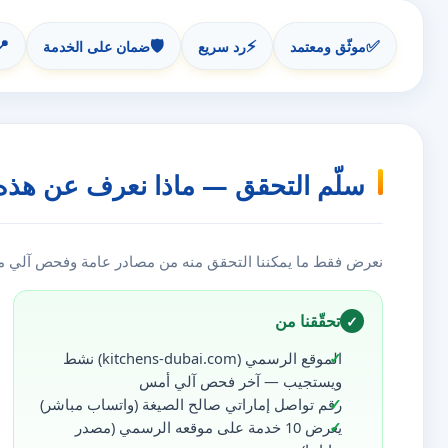
📍
🛡️
⚡
✅
موثّق ومعتمد
رد سريع
ضمان على الخدمة
سلّم التحقق — ماذا نعرف عن هذه
نعرض فقط ما يمكننا التحقق منه من مصادر عامة وفحص آلي مست
تحقّقنا من
✓
الموقع الرسمي (kitchens-dubai.com) نشط
ويستجيب — آخر فحص آلي أمس
رقم تواصل إماراتي صالح الصيغة (واتساب مباشر)
يعرض 10 خدمة على موقعه الرسمي (مصدر