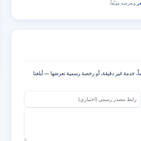
در
ونعرضه موثّقاً.
يماً، خدمة غير دقيقة، أو رخصة رسمية نعرضها — أبلغنا