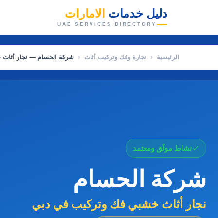
دليل خدمات
الامارات
👑
UAE SERVICES DIRECTORY
الرئيسية
‹
نجارة وفك وتركيب أثاث
‹
شركة الحسام — نجار أثاث 
نشاط موثّق ومعتمد
شركة الحسام
نجار أثاث خشبي فك وتركيب في دبي