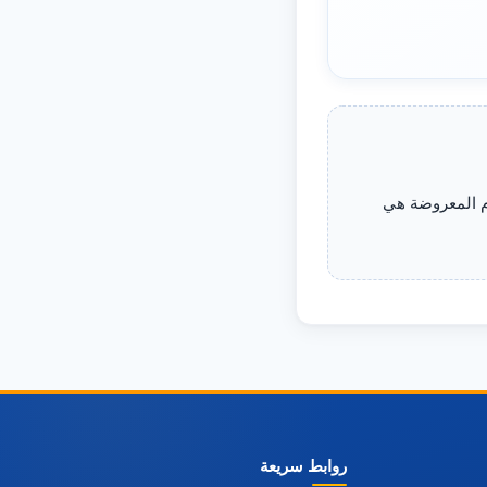
م المعروضة هي
روابط سريعة