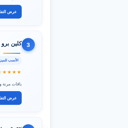
عرض التف
كلين برو
3
الأنسب للميزا
★★★★☆
باقات مرنة 
عرض التف