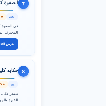
الصفوة كل
7
العين
★ 4.6
في الصفوة كل
المحترف الم
عرض التف
حكايه كلي
8
دبي
★ 4.5
تفتخر حكاية
الخبرة والجو