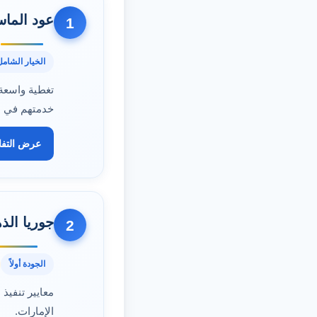
عود الما
1
الخيار الشامل
تغطية واسعة
خدمتهم في ال
عرض التف
جوريا الذه
2
الجودة أولاً
معايير تنفي
الإمارات.